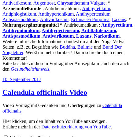
Antivarikosum
,
Augentrost
,
Chrysanthemum Vulgare
. *
Arzneimittelkunde
: Antirheumatikum ,
Antipyretikum
,
Antiphlogistikum
,
Antihypertonikum
,
Antihypertensium
,
Antispasmodikum
,
Antivarikosum
,
Echinacea Purpurea
,
Laxans
. *
Nahrungsergänzungsmittel *
Antirheumatikum
:
Antipyretikum
,
Antihypotonikum
,
Antihypertensium
,
Antiflatulenzium
,
Antispasmodikum
,
Antivarikosum
,
Laxans
,
Narkotikum
.
Weitere hilfreiche Informationen findest du auf den Yoga Vidya
Seiten, z.B. zu Begriffen wie
Buddha
,
Bulimie
und
Bund Der
Yogalehrer
. Weißt du mehr darüber? Dann schreibe doch einen
Kommentar!
Bitte beachte zu diesem Vortrag über Antiseptikum auch den auch
den
Gesundheitshinweis
.
Veröffentlicht
10. September 2017
am
Calendula officinalis Video
Video Vortrag mit Gedanken und Überlegungen zu
Calendula
officinalis
:
„Calendula
Hier klicken, um den Inhalt von YouTube anzuzeigen.
officinalis“
Erfahre mehr in der
Datenschutzerklärung von YouTube
.
von
YouTube