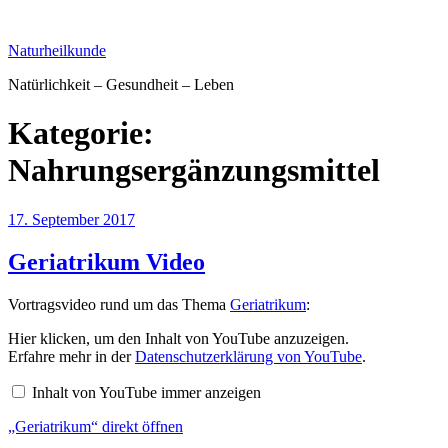
Zum
Inhalt
Naturheilkunde
springen
Natürlichkeit – Gesundheit – Leben
Kategorie:
Nahrungsergänzungsmittel
Veröffentlicht
17. September 2017
am
Geriatrikum Video
Vortragsvideo rund um das Thema
Geriatrikum
:
„Geriatrikum“
Hier klicken, um den Inhalt von YouTube anzuzeigen.
von
Erfahre mehr in der
Datenschutzerklärung von YouTube
.
YouTube
anzeigen
Inhalt von YouTube immer anzeigen
„Geriatrikum“ direkt öffnen