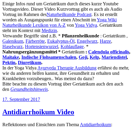
Einige Infos rund um Geriatrikum durch dieses kurze Youtube
Vortragsvideo. Dieser Video Kurzvortrag gibt es auch als Audio
Vortrag im Rahmen des
Naturheilkunde Podcast
. Es ist erstellt
worden als Ausgangspunkt für einen Abschnitt im
Yoga Wiki
Naturheilkunde Lexikon von A-Z
von
Yoga Vidya
. Geriatrikum
steht im Kontext mit
Medizin
.
Verwandte Begriffe sind z.B. *
Pflanzenheilkunde
: Geriatrikum ,
Galenikum
,
Färberröte
,
Eukalyptus-Öl
,
Engelwurz
,
Harze
,
Haselwurz
,
Hortensienwurzel
,
Kohlauflage
. *
Nahrungsergänzungsmittel *
Geriatrikum
:
Calendula officinalis
,
Maitake
,
Indische Flohsamenschalen
,
Goji
,
Kelp
,
Mariendistel
,
Pektin
,
Diuretikum
.
In der Yoga Vidya
Ayurveda Therapie Ausbildung
erfährst du mehr,
wie du anderen helfen kannst, ihre Gesundheit zu erhalten und
Krankheiten vorzubeugen.. Was meinst du dazu?
Bitte beachte zu diesem Vortrag über Geriatrikum auch den auch
den
Gesundheitshinweis
.
Veröffentlicht
17. September 2017
am
Antidiarrhoikum Video
Reflektionen und Einsichten zum Thema
Antidiarrhoikum
: