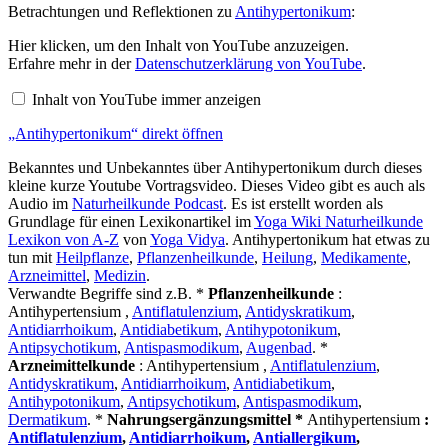
Betrachtungen und Reflektionen zu
Antihypertonikum
:
„Antihypertonikum“
Hier klicken, um den Inhalt von YouTube anzuzeigen.
von
Erfahre mehr in der
Datenschutzerklärung von YouTube
.
YouTube
anzeigen
Inhalt von YouTube immer anzeigen
„Antihypertonikum“ direkt öffnen
Bekanntes und Unbekanntes über Antihypertonikum durch dieses
kleine kurze Youtube Vortragsvideo. Dieses Video gibt es auch als
Audio im
Naturheilkunde Podcast
. Es ist erstellt worden als
Grundlage für einen Lexikonartikel im
Yoga Wiki Naturheilkunde
Lexikon von A-Z
von
Yoga Vidya
. Antihypertonikum hat etwas zu
tun mit
Heilpflanze
,
Pflanzenheilkunde
,
Heilung
,
Medikamente
,
Arzneimittel
,
Medizin
.
Verwandte Begriffe sind z.B. *
Pflanzenheilkunde
:
Antihypertensium ,
Antiflatulenzium
,
Antidyskratikum
,
Antidiarrhoikum
,
Antidiabetikum
,
Antihypotonikum
,
Antipsychotikum
,
Antispasmodikum
,
Augenbad
. *
Arzneimittelkunde
: Antihypertensium ,
Antiflatulenzium
,
Antidyskratikum
,
Antidiarrhoikum
,
Antidiabetikum
,
Antihypotonikum
,
Antipsychotikum
,
Antispasmodikum
,
Dermatikum
. *
Nahrungsergänzungsmittel *
Antihypertensium
:
Antiflatulenzium
,
Antidiarrhoikum
,
Antiallergikum
,