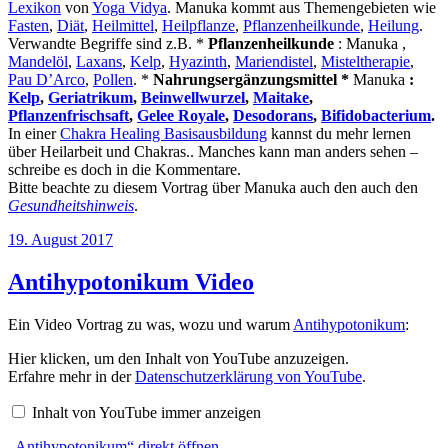
Lexikon
von
Yoga Vidya
. Manuka kommt aus Themengebieten wie
Fasten
,
Diät
,
Heilmittel
,
Heilpflanze
,
Pflanzenheilkunde
,
Heilung
.
Verwandte Begriffe sind z.B. *
Pflanzenheilkunde
: Manuka ,
Mandelöl
,
Laxans
,
Kelp
,
Hyazinth
,
Mariendistel
,
Misteltherapie
,
Pau D’Arco
,
Pollen
. *
Nahrungsergänzungsmittel *
Manuka
:
Kelp
,
Geriatrikum
,
Beinwellwurzel
,
Maitake
,
Pflanzenfrischsaft
,
Gelee Royale
,
Desodorans
,
Bifidobacterium
.
In einer
Chakra Healing Basisausbildung
kannst du mehr lernen
über Heilarbeit und Chakras.. Manches kann man anders sehen –
schreibe es doch in die Kommentare.
Bitte beachte zu diesem Vortrag über Manuka auch den auch den
Gesundheitshinweis
.
Veröffentlicht
19. August 2017
am
Antihypotonikum Video
Ein Video Vortrag zu was, wozu und warum
Antihypotonikum
:
„Antihypotonikum“
Hier klicken, um den Inhalt von YouTube anzuzeigen.
von
Erfahre mehr in der
Datenschutzerklärung von YouTube
.
YouTube
anzeigen
Inhalt von YouTube immer anzeigen
„Antihypotonikum“ direkt öffnen