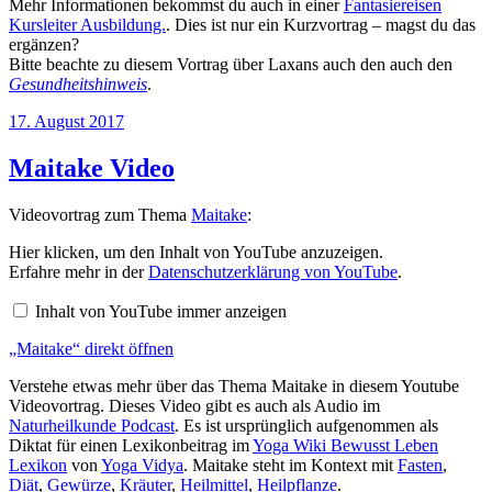
Mehr Informationen bekommst du auch in einer
Fantasiereisen
Kursleiter Ausbildung.
. Dies ist nur ein Kurzvortrag – magst du das
ergänzen?
Bitte beachte zu diesem Vortrag über Laxans auch den auch den
Gesundheitshinweis
.
Veröffentlicht
17. August 2017
am
Maitake Video
Videovortrag zum Thema
Maitake
:
„Maitake“
Hier klicken, um den Inhalt von YouTube anzuzeigen.
von
Erfahre mehr in der
Datenschutzerklärung von YouTube
.
YouTube
anzeigen
Inhalt von YouTube immer anzeigen
„Maitake“ direkt öffnen
Verstehe etwas mehr über das Thema Maitake in diesem Youtube
Videovortrag. Dieses Video gibt es auch als Audio im
Naturheilkunde Podcast
. Es ist ursprünglich aufgenommen als
Diktat für einen Lexikonbeitrag im
Yoga Wiki Bewusst Leben
Lexikon
von
Yoga Vidya
. Maitake steht im Kontext mit
Fasten
,
Diät
,
Gewürze
,
Kräuter
,
Heilmittel
,
Heilpflanze
.