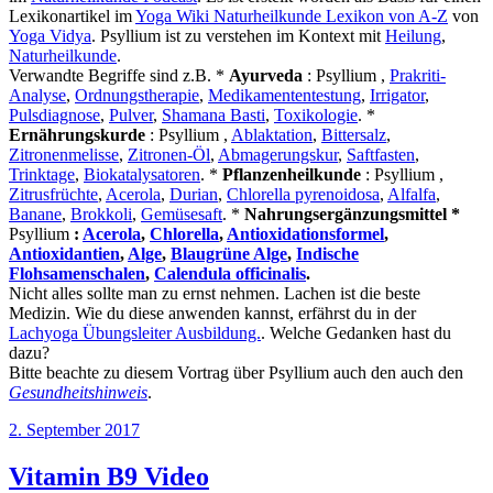
Lexikonartikel im
Yoga Wiki Naturheilkunde Lexikon von A-Z
von
Yoga Vidya
. Psyllium ist zu verstehen im Kontext mit
Heilung
,
Naturheilkunde
.
Verwandte Begriffe sind z.B. *
Ayurveda
: Psyllium ,
Prakriti-
Analyse
,
Ordnungstherapie
,
Medikamententestung
,
Irrigator
,
Pulsdiagnose
,
Pulver
,
Shamana Basti
,
Toxikologie
. *
Ernährungskurde
: Psyllium ,
Ablaktation
,
Bittersalz
,
Zitronenmelisse
,
Zitronen-Öl
,
Abmagerungskur
,
Saftfasten
,
Trinktage
,
Biokatalysatoren
. *
Pflanzenheilkunde
: Psyllium ,
Zitrusfrüchte
,
Acerola
,
Durian
,
Chlorella pyrenoidosa
,
Alfalfa
,
Banane
,
Brokkoli
,
Gemüsesaft
. *
Nahrungsergänzungsmittel *
Psyllium
:
Acerola
,
Chlorella
,
Antioxidationsformel
,
Antioxidantien
,
Alge
,
Blaugrüne Alge
,
Indische
Flohsamenschalen
,
Calendula officinalis
.
Nicht alles sollte man zu ernst nehmen. Lachen ist die beste
Medizin. Wie du diese anwenden kannst, erfährst du in der
Lachyoga Übungsleiter Ausbildung.
. Welche Gedanken hast du
dazu?
Bitte beachte zu diesem Vortrag über Psyllium auch den auch den
Gesundheitshinweis
.
Veröffentlicht
2. September 2017
am
Vitamin B9 Video