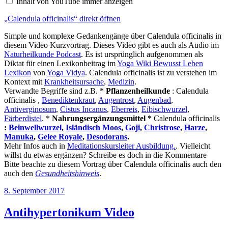
Inhalt von YouTube immer anzeigen
anzeigen
„Calendula officinalis“ direkt öffnen
Simple und komplexe Gedankengänge über Calendula officinalis in
diesem Video Kurzvortrag. Dieses Video gibt es auch als Audio im
Naturheilkunde Podcast
. Es ist ursprünglich aufgenommen als
Diktat für einen Lexikonbeitrag im
Yoga Wiki Bewusst Leben
Lexikon
von
Yoga Vidya
. Calendula officinalis ist zu verstehen im
Kontext mit
Krankheitsursache
,
Medizin
.
Verwandte Begriffe sind z.B. *
Pflanzenheilkunde
: Calendula
officinalis ,
Benediktenkraut
,
Augentrost
,
Augenbad
,
Antiverginosum
,
Cistus Incanus
,
Eberreis
,
Eibischwurzel
,
Färberdistel
. *
Nahrungsergänzungsmittel *
Calendula officinalis
:
Beinwellwurzel
,
Isländisch Moos
,
Goji
,
Christrose
,
Harze
,
Manuka
,
Gelee Royale
,
Desodorans
.
Mehr Infos auch in
Meditationskursleiter Ausbildung.
. Vielleicht
willst du etwas ergänzen? Schreibe es doch in die Kommentare
Bitte beachte zu diesem Vortrag über Calendula officinalis auch den
auch den
Gesundheitshinweis
.
Veröffentlicht
8. September 2017
am
Antihypertonikum Video