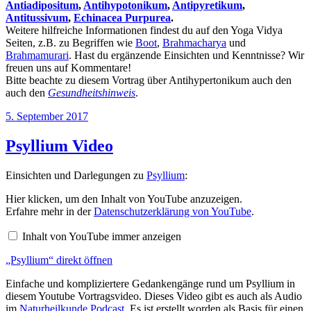
Antiadipositum
,
Antihypotonikum
,
Antipyretikum
,
Antitussivum
,
Echinacea Purpurea
.
Weitere hilfreiche Informationen findest du auf den Yoga Vidya
Seiten, z.B. zu Begriffen wie
Boot
,
Brahmacharya
und
Brahmamurari
. Hast du ergänzende Einsichten und Kenntnisse? Wir
freuen uns auf Kommentare!
Bitte beachte zu diesem Vortrag über Antihypertonikum auch den
auch den
Gesundheitshinweis
.
Veröffentlicht
5. September 2017
am
Psyllium Video
Einsichten und Darlegungen zu
Psyllium
:
„Psyllium“
Hier klicken, um den Inhalt von YouTube anzuzeigen.
von
Erfahre mehr in der
Datenschutzerklärung von YouTube
.
YouTube
anzeigen
Inhalt von YouTube immer anzeigen
„Psyllium“ direkt öffnen
Einfache und kompliziertere Gedankengänge rund um Psyllium in
diesem Youtube Vortragsvideo. Dieses Video gibt es auch als Audio
im
Naturheilkunde Podcast
. Es ist erstellt worden als Basis für einen