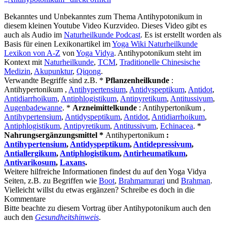
Bekanntes und Unbekanntes zum Thema Antihypotonikum in
diesem kleinen Youtube Video Kurzvideo. Dieses Video gibt es
auch als Audio im
Naturheilkunde Podcast
. Es ist erstellt worden als
Basis für einen Lexikonartikel im
Yoga Wiki Naturheilkunde
Lexikon von A-Z
von
Yoga Vidya
. Antihypotonikum steht im
Kontext mit
Naturheilkunde
,
TCM
,
Traditionelle Chinesische
Medizin
,
Akupunktur
,
Qiqong
.
Verwandte Begriffe sind z.B. *
Pflanzenheilkunde
:
Antihypertonikum ,
Antihypertensium
,
Antidyspeptikum
,
Antidot
,
Antidiarrhoikum
,
Antiphlogistikum
,
Antipyretikum
,
Antitussivum
,
Augenbadewanne
. *
Arzneimittelkunde
: Antihypertonikum ,
Antihypertensium
,
Antidyspeptikum
,
Antidot
,
Antidiarrhoikum
,
Antiphlogistikum
,
Antipyretikum
,
Antitussivum
,
Echinacea
. *
Nahrungsergänzungsmittel *
Antihypertonikum
:
Antihypertensium
,
Antidyspeptikum
,
Antidepressivum
,
Antiallergikum
,
Antiphlogistikum
,
Antirheumatikum
,
Antivarikosum
,
Laxans
.
Weitere hilfreiche Informationen findest du auf den Yoga Vidya
Seiten, z.B. zu Begriffen wie
Boot
,
Brahmamurari
und
Brahman
.
Vielleicht willst du etwas ergänzen? Schreibe es doch in die
Kommentare
Bitte beachte zu diesem Vortrag über Antihypotonikum auch den
auch den
Gesundheitshinweis
.