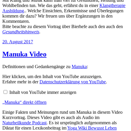
Mit Klang und Musik kann man viel für Gesundheit, Heilung und
Wohlbefinden tun. Wie das geht, erfährst du in einer
Klangtherapie
Ausbildung
.. Welche Einsichten, Erkenntnisse und Überlegungen
kommen dir dazu? Wir freuen uns über Ergänzungen in den
Kommentaren.
Bitte beachte zu diesem Vortrag über Bierhefe auch den auch den
Gesundheitshinweis
.
Veröffentlicht
20. August 2017
am
Manuka Video
Definitionen und Gedankengänge zu
Manuka
:
„Manuka“
Hier klicken, um den Inhalt von YouTube anzuzeigen.
von
Erfahre mehr in der
Datenschutzerklärung von YouTube
.
YouTube
anzeigen
Inhalt von YouTube immer anzeigen
„Manuka“ direkt öffnen
Einige Fakten und Meinungen rund um Manuka in diesem Video
Kurzvortrag. Dieses Video gibt es auch als Audio im
Naturheilkunde Podcast
. Es ist ursprünglich aufgenommen als
Diktat für einen Lexikonbeitrag im
Yoga Wiki Bewusst Leben