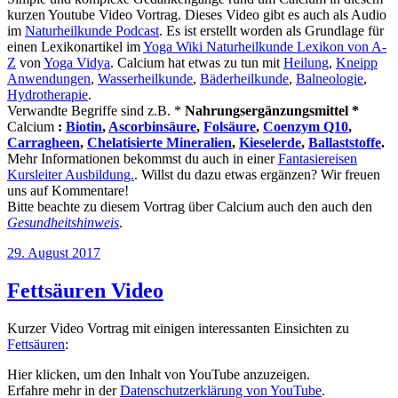
kurzen Youtube Video Vortrag. Dieses Video gibt es auch als Audio
im
Naturheilkunde Podcast
. Es ist erstellt worden als Grundlage für
einen Lexikonartikel im
Yoga Wiki Naturheilkunde Lexikon von A-
Z
von
Yoga Vidya
. Calcium hat etwas zu tun mit
Heilung
,
Kneipp
Anwendungen
,
Wasserheilkunde
,
Bäderheilkunde
,
Balneologie
,
Hydrotherapie
.
Verwandte Begriffe sind z.B. *
Nahrungsergänzungsmittel *
Calcium
:
Biotin
,
Ascorbinsäure
,
Folsäure
,
Coenzym Q10
,
Carragheen
,
Chelatisierte Mineralien
,
Kieselerde
,
Ballaststoffe
.
Mehr Informationen bekommst du auch in einer
Fantasiereisen
Kursleiter Ausbildung.
. Willst du dazu etwas ergänzen? Wir freuen
uns auf Kommentare!
Bitte beachte zu diesem Vortrag über Calcium auch den auch den
Gesundheitshinweis
.
Veröffentlicht
29. August 2017
am
Fettsäuren Video
Kurzer Video Vortrag mit einigen interessanten Einsichten zu
Fettsäuren
:
„Fettsäuren“
Hier klicken, um den Inhalt von YouTube anzuzeigen.
von
Erfahre mehr in der
Datenschutzerklärung von YouTube
.