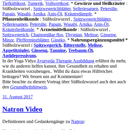
Tiefkühlkost
,
Tumerik
,
Vollwertkost
. *
Gewürze und Heilkräuter
:
Süßholzwurzel ,
Spitzwegerichblätter
,
Selleriesamen
,
Petersilie
,
Papain
,
Wasabi
,
Arnika
,
Anis-Öl
,
Kräuterdämpfe
. *
Pflanzenheilkunde
: Süßholzwurzel ,
Spitzwegerichblätter
,
Selleriesamen
,
Petersilie
,
Papain
,
Wasabi
,
Arnika
,
Anis-Öl
,
Kräuterheilkunde
. *
Arzneimittelkunde
: Süßholzwurzel ,
Spitzwegerich
,
Chamomillae flos
,
Thymian
,
Melisse
,
Ginseng
,
Minze
,
Pfefferminzblätter
,
Gingko
. *
Nahrungsergänzungsmittel *
Süßholzwurzel
:
Spitzwegerich
,
Bitterstoffe
,
Melisse
,
Appetitzügler
,
Ginseng
,
Tannine
,
Teebaum-Öl
,
Antidepressivum
.
In der Yoga Vidya
Ayurveda Therapie Ausbildung
erfährst du mehr,
wie du anderen helfen kannst, ihre Gesundheit zu erhalten und
Krankheiten vorzubeugen.. Willst du dazu etwas Hilfreiches
beitragen? Wir freuen uns auf Kommentare!
Bitte beachte zu diesem Vortrag über Süßholzwurzel auch den auch
den
Gesundheitshinweis
.
Veröffentlicht
31. August 2017
am
Natron Video
Definitionen und Gedankengänge zu
Natron
: