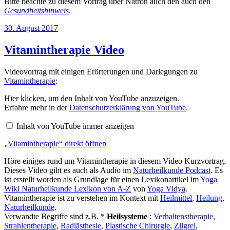
Bitte beachte zu diesem Vortrag über Natron auch den auch den
Gesundheitshinweis
.
Veröffentlicht
30. August 2017
am
Vitamintherapie Video
Videovortrag mit einigen Erörterungen und Darlegungen zu
Vitamintherapie
:
„Vitamintherapie“
Hier klicken, um den Inhalt von YouTube anzuzeigen.
von
Erfahre mehr in der
Datenschutzerklärung von YouTube
.
YouTube
anzeigen
Inhalt von YouTube immer anzeigen
„Vitamintherapie“ direkt öffnen
Höre einiges rund um Vitamintherapie in diesem Video Kurzvortrag.
Dieses Video gibt es auch als Audio im
Naturheilkunde Podcast
. Es
ist erstellt worden als Grundlage für einen Lexikonartikel im
Yoga
Wiki Naturheilkunde Lexikon von A-Z
von
Yoga Vidya
.
Vitamintherapie ist zu verstehen im Kontext mit
Heilmittel
,
Heilung
,
Naturheilkunde
.
Verwandte Begriffe sind z.B. *
Heilsysteme
:
Verhaltenstherapie
,
Strahlentherapie
,
Radiästhesie
,
Plastische Chirurgie
,
Zilgrei
,