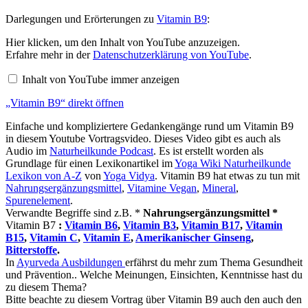
Darlegungen und Erörterungen zu
Vitamin B9
:
„Vitamin
Hier klicken, um den Inhalt von YouTube anzuzeigen.
B9“
Erfahre mehr in der
Datenschutzerklärung von YouTube
.
von
YouTube
Inhalt von YouTube immer anzeigen
anzeigen
„Vitamin B9“ direkt öffnen
Einfache und kompliziertere Gedankengänge rund um Vitamin B9
in diesem Youtube Vortragsvideo. Dieses Video gibt es auch als
Audio im
Naturheilkunde Podcast
. Es ist erstellt worden als
Grundlage für einen Lexikonartikel im
Yoga Wiki Naturheilkunde
Lexikon von A-Z
von
Yoga Vidya
. Vitamin B9 hat etwas zu tun mit
Nahrungsergänzungsmittel
,
Vitamine Vegan
,
Mineral
,
Spurenelement
.
Verwandte Begriffe sind z.B. *
Nahrungsergänzungsmittel *
Vitamin B7
:
Vitamin B6
,
Vitamin B3
,
Vitamin B17
,
Vitamin
B15
,
Vitamin C
,
Vitamin E
,
Amerikanischer Ginseng
,
Bitterstoffe
.
In
Ayurveda Ausbildungen
erfährst du mehr zum Thema Gesundheit
und Prävention.. Welche Meinungen, Einsichten, Kenntnisse hast du
zu diesem Thema?
Bitte beachte zu diesem Vortrag über Vitamin B9 auch den auch den