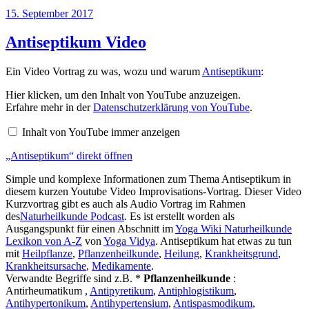
Veröffentlicht
15. September 2017
am
Antiseptikum Video
Ein Video Vortrag zu was, wozu und warum
Antiseptikum
:
„Antiseptikum“
Hier klicken, um den Inhalt von YouTube anzuzeigen.
von
Erfahre mehr in der
Datenschutzerklärung von YouTube
.
YouTube
anzeigen
Inhalt von YouTube immer anzeigen
„Antiseptikum“ direkt öffnen
Simple und komplexe Informationen zum Thema Antiseptikum in
diesem kurzen Youtube Video Improvisations-Vortrag. Dieser Video
Kurzvortrag gibt es auch als Audio Vortrag im Rahmen
des
Naturheilkunde Podcast
. Es ist erstellt worden als
Ausgangspunkt für einen Abschnitt im
Yoga Wiki Naturheilkunde
Lexikon von A-Z
von
Yoga Vidya
. Antiseptikum hat etwas zu tun
mit
Heilpflanze
,
Pflanzenheilkunde
,
Heilung
,
Krankheitsgrund
,
Krankheitsursache
,
Medikamente
.
Verwandte Begriffe sind z.B. *
Pflanzenheilkunde
:
Antirheumatikum ,
Antipyretikum
,
Antiphlogistikum
,
Antihypertonikum
,
Antihypertensium
,
Antispasmodikum
,