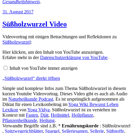
Gesundheitshinweis
.
Veröffentlicht
31. August 2017
am
Süßholzwurzel Video
Videovortrag mit einigen Betrachtungen und Reflektionen zu
Süßholzwurzel
:
„Süßholzwurzel“
Hier klicken, um den Inhalt von YouTube anzuzeigen.
von
Erfahre mehr in der
Datenschutzerklärung von YouTube
.
YouTube
anzeigen
Inhalt von YouTube immer anzeigen
„Süßholzwurzel“ direkt öffnen
Simple und komplexe Infos zum Thema Süßholzwurzel in diesem
kurzen Youtube Videovortrag. Dieses Video gibt es auch als Audio
im
Naturheilkunde Podcast
. Es ist ursprünglich aufgenommen als
Diktat für einen Lexikonbeitrag im
Yoga Wiki Bewusst Leben
Lexikon
von
Yoga Vidya
. Süßholzwurzel ist zu verstehen im
Kontext mit
Fasten
,
Diät
,
Heilmittel
,
Heilpflanze
,
Pflanzenheilkunde
,
Heilung
.
Verwandte Begriffe sind z.B. *
Ernährungskurde
: Süßholzwurzel
,
Spitzwegerichblätter
,
Spargel
,
Selleriesamen
,
Sellerie
,
Süßstoffe
,