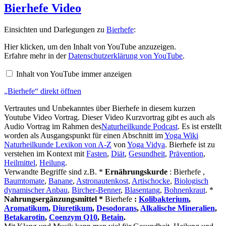
Bierhefe Video
Einsichten und Darlegungen zu
Bierhefe
:
„Bierhefe“
Hier klicken, um den Inhalt von YouTube anzuzeigen.
von
Erfahre mehr in der
Datenschutzerklärung von YouTube
.
YouTube
anzeigen
Inhalt von YouTube immer anzeigen
„Bierhefe“ direkt öffnen
Vertrautes und Unbekanntes über Bierhefe in diesem kurzen
Youtube Video Vortrag. Dieser Video Kurzvortrag gibt es auch als
Audio Vortrag im Rahmen des
Naturheilkunde Podcast
. Es ist erstellt
worden als Ausgangspunkt für einen Abschnitt im
Yoga Wiki
Naturheilkunde Lexikon von A-Z
von
Yoga Vidya
. Bierhefe ist zu
verstehen im Kontext mit
Fasten
,
Diät
,
Gesundheit
,
Prävention
,
Heilmittel
,
Heilung
.
Verwandte Begriffe sind z.B. *
Ernährungskurde
: Bierhefe ,
Baumtomate
,
Banane
,
Astronautenkost
,
Artischocke
,
Biologisch
dynamischer Anbau
,
Bircher-Benner
,
Blasentang
,
Bohnenkraut
. *
Nahrungsergänzungsmittel *
Bierhefe
:
Kolibakterium
,
Aromatikum
,
Diuretikum
,
Desodorans
,
Alkalische Mineralien
,
Betakarotin
,
Coenzym Q10
,
Betain
.