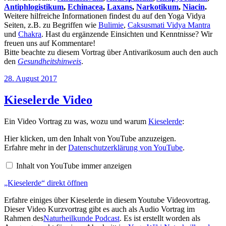
Antiphlogistikum
,
Echinacea
,
Laxans
,
Narkotikum
,
Niacin
.
Weitere hilfreiche Informationen findest du auf den Yoga Vidya
Seiten, z.B. zu Begriffen wie
Bulimie
,
Caksusmati Vidya Mantra
und
Chakra
. Hast du ergänzende Einsichten und Kenntnisse? Wir
freuen uns auf Kommentare!
Bitte beachte zu diesem Vortrag über Antivarikosum auch den auch
den
Gesundheitshinweis
.
Veröffentlicht
28. August 2017
am
Kieselerde Video
Ein Video Vortrag zu was, wozu und warum
Kieselerde
:
„Kieselerde“
Hier klicken, um den Inhalt von YouTube anzuzeigen.
von
Erfahre mehr in der
Datenschutzerklärung von YouTube
.
YouTube
anzeigen
Inhalt von YouTube immer anzeigen
„Kieselerde“ direkt öffnen
Erfahre einiges über Kieselerde in diesem Youtube Videovortrag.
Dieser Video Kurzvortrag gibt es auch als Audio Vortrag im
Rahmen des
Naturheilkunde Podcast
. Es ist erstellt worden als