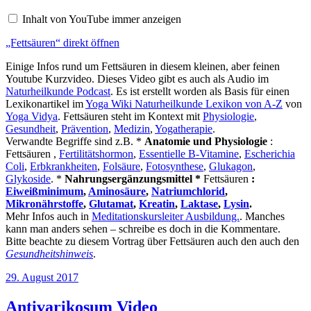
YouTube
anzeigen
Inhalt von YouTube immer anzeigen
„Fettsäuren“ direkt öffnen
Einige Infos rund um Fettsäuren in diesem kleinen, aber feinen
Youtube Kurzvideo. Dieses Video gibt es auch als Audio im
Naturheilkunde Podcast
. Es ist erstellt worden als Basis für einen
Lexikonartikel im
Yoga Wiki Naturheilkunde Lexikon von A-Z
von
Yoga Vidya
. Fettsäuren steht im Kontext mit
Physiologie
,
Gesundheit
,
Prävention
,
Medizin
,
Yogatherapie
.
Verwandte Begriffe sind z.B. *
Anatomie und Physiologie
:
Fettsäuren ,
Fertilitätshormon
,
Essentielle B-Vitamine
,
Escherichia
Coli
,
Erbkrankheiten
,
Folsäure
,
Fotosynthese
,
Glukagon
,
Glykoside
. *
Nahrungsergänzungsmittel *
Fettsäuren
:
Eiweißminimum
,
Aminosäure
,
Natriumchlorid
,
Mikronährstoffe
,
Glutamat
,
Kreatin
,
Laktase
,
Lysin
.
Mehr Infos auch in
Meditationskursleiter Ausbildung.
. Manches
kann man anders sehen – schreibe es doch in die Kommentare.
Bitte beachte zu diesem Vortrag über Fettsäuren auch den auch den
Gesundheitshinweis
.
Veröffentlicht
29. August 2017
am
Antivarikosum Video