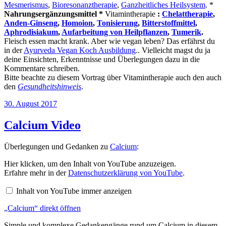
Mesmerismus
,
Bioresonanztherapie
,
Ganzheitliches Heilsystem
. *
Nahrungsergänzungsmittel *
Vitamintherapie
:
Chelattherapie
,
Anden-Ginseng
,
Homoion
,
Tonisierung
,
Bitterstoffmittel
,
Aphrodisiakum
,
Aufarbeitung von Heilpflanzen
,
Tumerik
.
Fleisch essen macht krank. Aber wie vegan leben? Das erfährst du
in der
Ayurveda Vegan Koch Ausbildung
.. Vielleicht magst du ja
deine Einsichten, Erkenntnisse und Überlegungen dazu in die
Kommentare schreiben.
Bitte beachte zu diesem Vortrag über Vitamintherapie auch den auch
den
Gesundheitshinweis
.
Veröffentlicht
30. August 2017
am
Calcium Video
Überlegungen und Gedanken zu
Calcium
:
„Calcium“
Hier klicken, um den Inhalt von YouTube anzuzeigen.
von
Erfahre mehr in der
Datenschutzerklärung von YouTube
.
YouTube
anzeigen
Inhalt von YouTube immer anzeigen
„Calcium“ direkt öffnen
Simple und komplexe Gedankengänge rund um Calcium in diesem