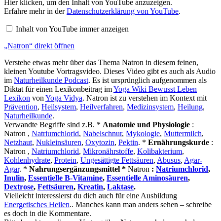
„Natron“
Hier klicken, um den Inhalt von YouTube anzuzeigen.
von
Erfahre mehr in der
Datenschutzerklärung von YouTube
.
YouTube
anzeigen
Inhalt von YouTube immer anzeigen
„Natron“ direkt öffnen
Verstehe etwas mehr über das Thema Natron in diesem feinen,
kleinen Youtube Vortragsvideo. Dieses Video gibt es auch als Audio
im
Naturheilkunde Podcast
. Es ist ursprünglich aufgenommen als
Diktat für einen Lexikonbeitrag im
Yoga Wiki Bewusst Leben
Lexikon
von
Yoga Vidya
. Natron ist zu verstehen im Kontext mit
Prävention
,
Heilsystem
,
Heilverfahren
,
Medizinsystem
,
Heilung
,
Naturheilkunde
.
Verwandte Begriffe sind z.B. *
Anatomie und Physiologie
:
Natron ,
Natriumchlorid
,
Nabelschnur
,
Mykologie
,
Muttermilch
,
Netzhaut
,
Nukleinsäuren
,
Oxytozin
,
Pektin
. *
Ernährungskurde
:
Natron ,
Natriumchlorid
,
Mikronährstoffe
,
Kolibakterium
,
Kohlenhydrate
,
Protein
,
Ungesättigte Fettsäuren
,
Abusus
,
Agar-
Agar
. *
Nahrungsergänzungsmittel *
Natron
:
Natriumchlorid
,
Inulin
,
Essentielle B-Vitamine
,
Essentielle Aminosäuren
,
Dextrose
,
Fettsäuren
,
Kreatin
,
Laktase
.
Vielleicht interessierst du dich auch für eine Ausbildung
Energetisches Heilen
.. Manches kann man anders sehen – schreibe
es doch in die Kommentare.