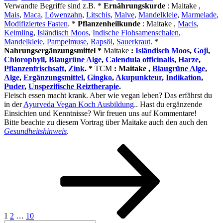
Verwandte Begriffe sind z.B. *
Ernährungskurde
: Maitake ,
Mais
,
Maca
,
Löwenzahn
,
Litschis
,
Malve
,
Mandelkleie
,
Marmelade
,
Modifiziertes Fasten
. *
Pflanzenheilkunde
: Maitake ,
Macis
,
Keimling
,
Isländisch Moos
,
Indische Flohsamenschalen
,
Mandelkleie
,
Pampelmuse
,
Rapsöl
,
Sauerkraut
. *
Nahrungsergänzungsmittel *
Maitake
:
Isländisch Moos
,
Goji
,
Chlorophyll
,
Blaugrüne Alge
,
Calendula officinalis
,
Harze
,
Pflanzenfrischsaft
,
Zink
. *
TCM
: Maitake ,
Blaugrüne Alge
,
Alge
,
Ergänzungsmittel
,
Gingko
,
Akupunkteur
,
Indikation
,
Puder
,
Unspezifische Reiztherapie
.
Fleisch essen macht krank. Aber wie vegan leben? Das erfährst du
in der
Ayurveda Vegan Koch Ausbildung
.. Hast du ergänzende
Einsichten und Kenntnisse? Wir freuen uns auf Kommentare!
Bitte beachte zu diesem Vortrag über Maitake auch den auch den
Gesundheitshinweis
.
Seitennummerierung
Seite
Seite
Seite
Nächste
Seite
der
Beiträge
1
2
…
10