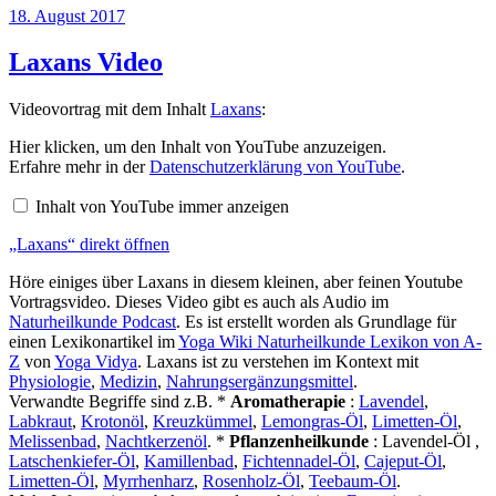
Veröffentlicht
18. August 2017
am
Laxans Video
Videovortrag mit dem Inhalt
Laxans
:
„Laxans“
Hier klicken, um den Inhalt von YouTube anzuzeigen.
von
Erfahre mehr in der
Datenschutzerklärung von YouTube
.
YouTube
anzeigen
Inhalt von YouTube immer anzeigen
„Laxans“ direkt öffnen
Höre einiges über Laxans in diesem kleinen, aber feinen Youtube
Vortragsvideo. Dieses Video gibt es auch als Audio im
Naturheilkunde Podcast
. Es ist erstellt worden als Grundlage für
einen Lexikonartikel im
Yoga Wiki Naturheilkunde Lexikon von A-
Z
von
Yoga Vidya
. Laxans ist zu verstehen im Kontext mit
Physiologie
,
Medizin
,
Nahrungsergänzungsmittel
.
Verwandte Begriffe sind z.B. *
Aromatherapie
:
Lavendel
,
Labkraut
,
Krotonöl
,
Kreuzkümmel
,
Lemongras-Öl
,
Limetten-Öl
,
Melissenbad
,
Nachtkerzenöl
. *
Pflanzenheilkunde
: Lavendel-Öl ,
Latschenkiefer-Öl
,
Kamillenbad
,
Fichtennadel-Öl
,
Cajeput-Öl
,
Limetten-Öl
,
Myrrhenharz
,
Rosenholz-Öl
,
Teebaum-Öl
.