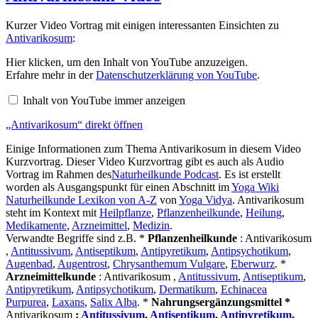
Kurzer Video Vortrag mit einigen interessanten Einsichten zu
Antivarikosum
:
„Antivarikosum“
Hier klicken, um den Inhalt von YouTube anzuzeigen.
von
Erfahre mehr in der
Datenschutzerklärung von YouTube
.
YouTube
anzeigen
Inhalt von YouTube immer anzeigen
„Antivarikosum“ direkt öffnen
Einige Informationen zum Thema Antivarikosum in diesem Video
Kurzvortrag. Dieser Video Kurzvortrag gibt es auch als Audio
Vortrag im Rahmen des
Naturheilkunde Podcast
. Es ist erstellt
worden als Ausgangspunkt für einen Abschnitt im
Yoga Wiki
Naturheilkunde Lexikon von A-Z
von
Yoga Vidya
. Antivarikosum
steht im Kontext mit
Heilpflanze
,
Pflanzenheilkunde
,
Heilung
,
Medikamente
,
Arzneimittel
,
Medizin
.
Verwandte Begriffe sind z.B. *
Pflanzenheilkunde
: Antivarikosum
,
Antitussivum
,
Antiseptikum
,
Antipyretikum
,
Antipsychotikum
,
Augenbad
,
Augentrost
,
Chrysanthemum Vulgare
,
Eberwurz
. *
Arzneimittelkunde
: Antivarikosum ,
Antitussivum
,
Antiseptikum
,
Antipyretikum
,
Antipsychotikum
,
Dermatikum
,
Echinacea
Purpurea
,
Laxans
,
Salix Alba
. *
Nahrungsergänzungsmittel *
Antivarikosum
:
Antitussivum
,
Antiseptikum
,
Antipyretikum
,