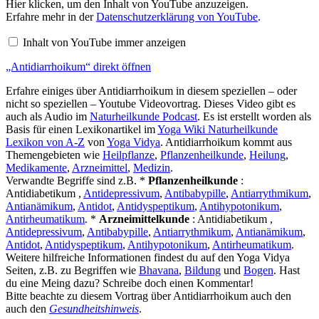
„Antidiarrhoikum“
Hier klicken, um den Inhalt von YouTube anzuzeigen.
von
Erfahre mehr in der
Datenschutzerklärung von YouTube
.
YouTube
anzeigen
Inhalt von YouTube immer anzeigen
„Antidiarrhoikum“ direkt öffnen
Erfahre einiges über Antidiarrhoikum in diesem speziellen – oder
nicht so speziellen – Youtube Videovortrag. Dieses Video gibt es
auch als Audio im
Naturheilkunde Podcast
. Es ist erstellt worden als
Basis für einen Lexikonartikel im
Yoga Wiki Naturheilkunde
Lexikon von A-Z
von
Yoga Vidya
. Antidiarrhoikum kommt aus
Themengebieten wie
Heilpflanze
,
Pflanzenheilkunde
,
Heilung
,
Medikamente
,
Arzneimittel
,
Medizin
.
Verwandte Begriffe sind z.B. *
Pflanzenheilkunde
:
Antidiabetikum ,
Antidepressivum
,
Antibabypille
,
Antiarrythmikum
,
Antianämikum
,
Antidot
,
Antidyspeptikum
,
Antihypotonikum
,
Antirheumatikum
. *
Arzneimittelkunde
: Antidiabetikum ,
Antidepressivum
,
Antibabypille
,
Antiarrythmikum
,
Antianämikum
,
Antidot
,
Antidyspeptikum
,
Antihypotonikum
,
Antirheumatikum
.
Weitere hilfreiche Informationen findest du auf den Yoga Vidya
Seiten, z.B. zu Begriffen wie
Bhavana
,
Bildung
und
Bogen
. Hast
du eine Meing dazu? Schreibe doch einen Kommentar!
Bitte beachte zu diesem Vortrag über Antidiarrhoikum auch den
auch den
Gesundheitshinweis
.