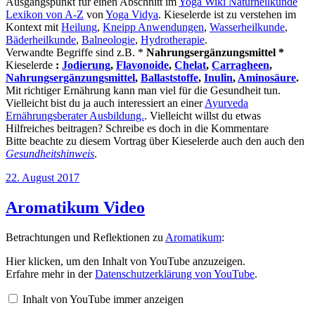
Ausgangspunkt für einen Abschnitt im
Yoga Wiki Naturheilkunde
Lexikon von A-Z
von
Yoga Vidya
. Kieselerde ist zu verstehen im
Kontext mit
Heilung
,
Kneipp Anwendungen
,
Wasserheilkunde
,
Bäderheilkunde
,
Balneologie
,
Hydrotherapie
.
Verwandte Begriffe sind z.B. *
Nahrungsergänzungsmittel *
Kieselerde
:
Jodierung
,
Flavonoide
,
Chelat
,
Carragheen
,
Nahrungsergänzungsmittel
,
Ballaststoffe
,
Inulin
,
Aminosäure
.
Mit richtiger Ernährung kann man viel für die Gesundheit tun.
Vielleicht bist du ja auch interessiert an einer
Ayurveda
Ernährungsberater Ausbildung.
. Vielleicht willst du etwas
Hilfreiches beitragen? Schreibe es doch in die Kommentare
Bitte beachte zu diesem Vortrag über Kieselerde auch den auch den
Gesundheitshinweis
.
Veröffentlicht
22. August 2017
am
Aromatikum Video
Betrachtungen und Reflektionen zu
Aromatikum
:
„Aromatikum“
Hier klicken, um den Inhalt von YouTube anzuzeigen.
von
Erfahre mehr in der
Datenschutzerklärung von YouTube
.
YouTube
anzeigen
Inhalt von YouTube immer anzeigen