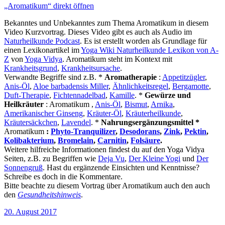
„Aromatikum“ direkt öffnen
Bekanntes und Unbekanntes zum Thema Aromatikum in diesem
Video Kurzvortrag. Dieses Video gibt es auch als Audio im
Naturheilkunde Podcast
. Es ist erstellt worden als Grundlage für
einen Lexikonartikel im
Yoga Wiki Naturheilkunde Lexikon von A-
Z
von
Yoga Vidya
. Aromatikum steht im Kontext mit
Krankheitsgrund
,
Krankheitsursache
.
Verwandte Begriffe sind z.B. *
Aromatherapie
:
Appetitzügler
,
Anis-Öl
,
Aloe barbadensis Miller
,
Ähnlichkeitsregel
,
Bergamotte
,
Duft-Therapie
,
Fichtennadelbad
,
Kamille
. *
Gewürze und
Heilkräuter
: Aromatikum ,
Anis-Öl
,
Bismut
,
Arnika
,
Amerikanischer Ginseng
,
Kräuter-Öl
,
Kräuterheilkunde
,
Kräutersäckchen
,
Lavendel
. *
Nahrungsergänzungsmittel *
Aromatikum
:
Phyto-Tranquilizer
,
Desodorans
,
Zink
,
Pektin
,
Kolibakterium
,
Bromelain
,
Carnitin
,
Folsäure
.
Weitere hilfreiche Informationen findest du auf den Yoga Vidya
Seiten, z.B. zu Begriffen wie
Deja Vu
,
Der Kleine Yogi
und
Der
Sonnengruß
. Hast du ergänzende Einsichten und Kenntnisse?
Schreibe es doch in die Kommentare.
Bitte beachte zu diesem Vortrag über Aromatikum auch den auch
den
Gesundheitshinweis
.
Veröffentlicht
20. August 2017
am