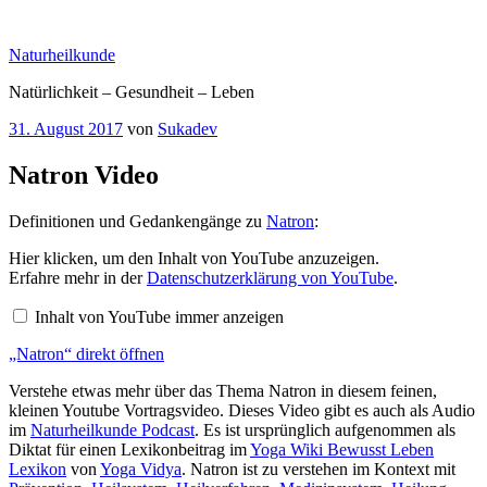
Zum
Inhalt
Naturheilkunde
springen
Natürlichkeit – Gesundheit – Leben
Veröffentlicht
31. August 2017
von
Sukadev
am
Natron Video
Definitionen und Gedankengänge zu
Natron
:
„Natron“
Hier klicken, um den Inhalt von YouTube anzuzeigen.
von
Erfahre mehr in der
Datenschutzerklärung von YouTube
.
YouTube
anzeigen
Inhalt von YouTube immer anzeigen
„Natron“ direkt öffnen
Verstehe etwas mehr über das Thema Natron in diesem feinen,
kleinen Youtube Vortragsvideo. Dieses Video gibt es auch als Audio
im
Naturheilkunde Podcast
. Es ist ursprünglich aufgenommen als
Diktat für einen Lexikonbeitrag im
Yoga Wiki Bewusst Leben
Lexikon
von
Yoga Vidya
. Natron ist zu verstehen im Kontext mit