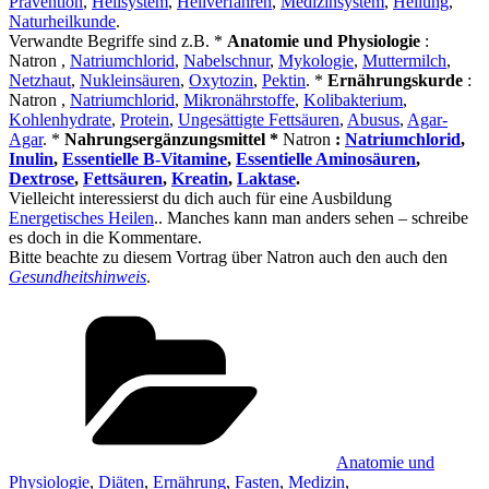
Prävention
,
Heilsystem
,
Heilverfahren
,
Medizinsystem
,
Heilung
,
Naturheilkunde
.
Verwandte Begriffe sind z.B. *
Anatomie und Physiologie
:
Natron ,
Natriumchlorid
,
Nabelschnur
,
Mykologie
,
Muttermilch
,
Netzhaut
,
Nukleinsäuren
,
Oxytozin
,
Pektin
. *
Ernährungskurde
:
Natron ,
Natriumchlorid
,
Mikronährstoffe
,
Kolibakterium
,
Kohlenhydrate
,
Protein
,
Ungesättigte Fettsäuren
,
Abusus
,
Agar-
Agar
. *
Nahrungsergänzungsmittel *
Natron
:
Natriumchlorid
,
Inulin
,
Essentielle B-Vitamine
,
Essentielle Aminosäuren
,
Dextrose
,
Fettsäuren
,
Kreatin
,
Laktase
.
Vielleicht interessierst du dich auch für eine Ausbildung
Energetisches Heilen
.. Manches kann man anders sehen – schreibe
es doch in die Kommentare.
Bitte beachte zu diesem Vortrag über Natron auch den auch den
Gesundheitshinweis
.
Kategorien
Anatomie und
Physiologie
,
Diäten
,
Ernährung
,
Fasten
,
Medizin
,