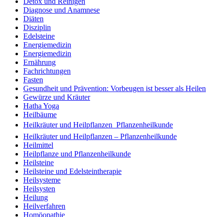
Detox und Reinigen
Diagnose und Anamnese
Diäten
Disziplin
Edelsteine
Energiemedizin
Energiemedizin
Ernährung
Fachrichtungen
Fasten
Gesundheit und Prävention: Vorbeugen ist besser als Heilen
Gewürze und Kräuter
Hatha Yoga
Heilbäume
Heilkräuter und Heilpflanzen  Pflanzenheilkunde
Heilkräuter und Heilpflanzen – Pflanzenheilkunde
Heilmittel
Heilpflanze und Pflanzenheilkunde
Heilsteine
Heilsteine und Edelsteintherapie
Heilsysteme
Heilsysten
Heilung
Heilverfahren
Homöopathie