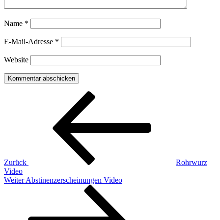
Name
*
E-Mail-Adresse
*
Website
Beitragsnavigation
Vorheriger
Beitrag
Zurück
Rohrwurz
Video
Nächster
Weiter
Abstinenzerscheinungen Video
Beitrag