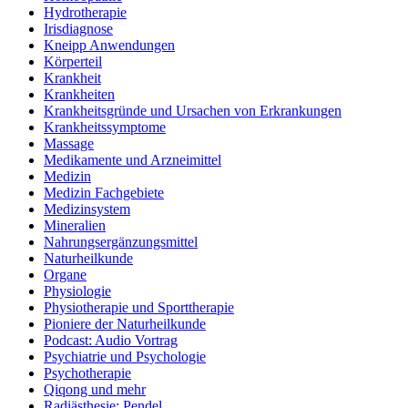
Hydrotherapie
Irisdiagnose
Kneipp Anwendungen
Körperteil
Krankheit
Krankheiten
Krankheitsgründe und Ursachen von Erkrankungen
Krankheitssymptome
Massage
Medikamente und Arzneimittel
Medizin
Medizin Fachgebiete
Medizinsystem
Mineralien
Nahrungsergänzungsmittel
Naturheilkunde
Organe
Physiologie
Physiotherapie und Sporttherapie
Pioniere der Naturheilkunde
Podcast: Audio Vortrag
Psychiatrie und Psychologie
Psychotherapie
Qiqong und mehr
Radiästhesie: Pendel