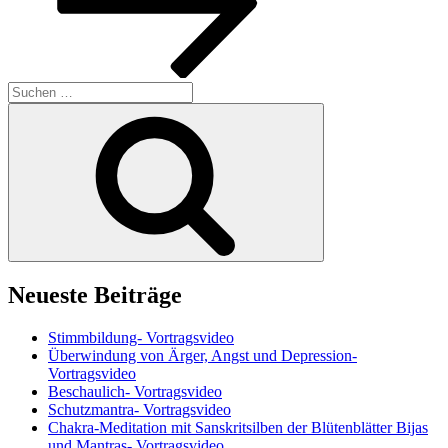
Suchen
nach:
Suchen
Neueste Beiträge
Stimmbildung- Vortragsvideo
Überwindung von Ärger, Angst und Depression-
Vortragsvideo
Beschaulich- Vortragsvideo
Schutzmantra- Vortragsvideo
Chakra-Meditation mit Sanskritsilben der Blütenblätter Bijas
und Mantras- Vortragsvideo