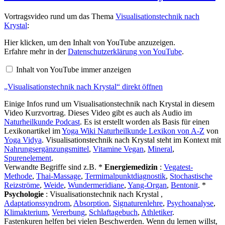
Vortragsvideo rund um das Thema
Visualisationstechnik nach
Krystal
:
„Visualisationstechnik
Hier klicken, um den Inhalt von YouTube anzuzeigen.
nach
Erfahre mehr in der
Datenschutzerklärung von YouTube
.
Krystal“
von
Inhalt von YouTube immer anzeigen
YouTube
anzeigen
„Visualisationstechnik nach Krystal“ direkt öffnen
Einige Infos rund um Visualisationstechnik nach Krystal in diesem
Video Kurzvortrag. Dieses Video gibt es auch als Audio im
Naturheilkunde Podcast
. Es ist erstellt worden als Basis für einen
Lexikonartikel im
Yoga Wiki Naturheilkunde Lexikon von A-Z
von
Yoga Vidya
. Visualisationstechnik nach Krystal steht im Kontext mit
Nahrungsergänzungsmittel
,
Vitamine Vegan
,
Mineral
,
Spurenelement
.
Verwandte Begriffe sind z.B. *
Energiemedizin
:
Vegatest-
Methode
,
Thai-Massage
,
Termimalpunktdiagnostik
,
Stochastische
Reizströme
,
Weide
,
Wundermeridiane
,
Yang-Organ
,
Bentonit
. *
Psychologie
: Visualisationstechnik nach Krystal ,
Adaptationssyndrom
,
Absorption
,
Signaturenlehre
,
Psychoanalyse
,
Klimakterium
,
Vererbung
,
Schlaftagebuch
,
Athletiker
.
Fastenkuren helfen bei vielen Beschwerden. Wenn du lernen willst,