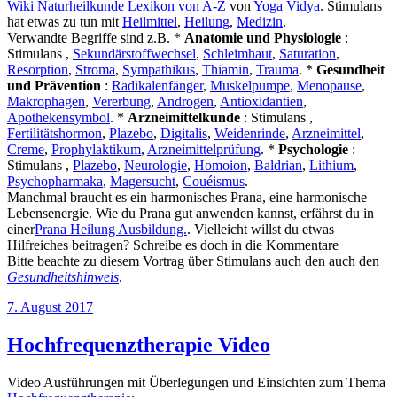
Wiki Naturheilkunde Lexikon von A-Z
von
Yoga Vidya
. Stimulans
hat etwas zu tun mit
Heilmittel
,
Heilung
,
Medizin
.
Verwandte Begriffe sind z.B. *
Anatomie und Physiologie
:
Stimulans ,
Sekundärstoffwechsel
,
Schleimhaut
,
Saturation
,
Resorption
,
Stroma
,
Sympathikus
,
Thiamin
,
Trauma
. *
Gesundheit
und Prävention
:
Radikalenfänger
,
Muskelpumpe
,
Menopause
,
Makrophagen
,
Vererbung
,
Androgen
,
Antioxidantien
,
Apothekensymbol
. *
Arzneimittelkunde
: Stimulans ,
Fertilitätshormon
,
Plazebo
,
Digitalis
,
Weidenrinde
,
Arzneimittel
,
Creme
,
Prophylaktikum
,
Arzneimittelprüfung
. *
Psychologie
:
Stimulans ,
Plazebo
,
Neurologie
,
Homoion
,
Baldrian
,
Lithium
,
Psychopharmaka
,
Magersucht
,
Couéismus
.
Manchmal braucht es ein harmonisches Prana, eine harmonische
Lebensenergie. Wie du Prana gut anwenden kannst, erfährst du in
einer
Prana Heilung Ausbildung.
. Vielleicht willst du etwas
Hilfreiches beitragen? Schreibe es doch in die Kommentare
Bitte beachte zu diesem Vortrag über Stimulans auch den auch den
Gesundheitshinweis
.
Veröffentlicht
7. August 2017
am
Hochfrequenztherapie Video
Video Ausführungen mit Überlegungen und Einsichten zum Thema