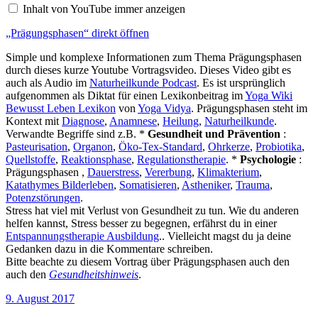
anzeigen
Inhalt von YouTube immer anzeigen
„Prägungsphasen“ direkt öffnen
Simple und komplexe Informationen zum Thema Prägungsphasen
durch dieses kurze Youtube Vortragsvideo. Dieses Video gibt es
auch als Audio im
Naturheilkunde Podcast
. Es ist ursprünglich
aufgenommen als Diktat für einen Lexikonbeitrag im
Yoga Wiki
Bewusst Leben Lexikon
von
Yoga Vidya
. Prägungsphasen steht im
Kontext mit
Diagnose
,
Anamnese
,
Heilung
,
Naturheilkunde
.
Verwandte Begriffe sind z.B. *
Gesundheit und Prävention
:
Pasteurisation
,
Organon
,
Öko-Tex-Standard
,
Ohrkerze
,
Probiotika
,
Quellstoffe
,
Reaktionsphase
,
Regulationstherapie
. *
Psychologie
:
Prägungsphasen ,
Dauerstress
,
Vererbung
,
Klimakterium
,
Katathymes Bilderleben
,
Somatisieren
,
Astheniker
,
Trauma
,
Potenzstörungen
.
Stress hat viel mit Verlust von Gesundheit zu tun. Wie du anderen
helfen kannst, Stress besser zu begegnen, erfährst du in einer
Entspannungstherapie Ausbildung
.. Vielleicht magst du ja deine
Gedanken dazu in die Kommentare schreiben.
Bitte beachte zu diesem Vortrag über Prägungsphasen auch den
auch den
Gesundheitshinweis
.
Veröffentlicht
9. August 2017
am