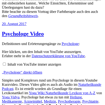
mit einbeziehen kannst.. Welche Einsichten, Erkenntnisse und
Überlegungen hast du dazu?
Bitte beachte zu diesem Vortrag über Farbtherapie auch den auch
den
Gesundheitshinweis
.
Veröffentlicht
20. August 2017
am
Psychologe Video
Definitionen und Erörterungengänge zu
Psychologe
:
„Psychologe“
Hier klicken, um den Inhalt von YouTube anzuzeigen.
von
Erfahre mehr in der
Datenschutzerklärung von YouTube
.
YouTube
anzeigen
Inhalt von YouTube immer anzeigen
„Psychologe“ direkt öffnen
Simples und Komplexes rund um Psychologe in diesem Youtube
Kurzvideo. Dieses Video gibt es auch als Audio im
Naturheilkunde
Podcast
. Es ist erstellt worden als Grundlage für einen
Lexikonartikel im
Yoga Wiki Naturheilkunde Lexikon von A-Z
von
Yoga Vidya
. Psychologe hat etwas zu tun mit
Heilung
,
Medikamente
,
Arzneimittel
,
Medizin
,
Psychotherapie
,
Psychiatrie
.