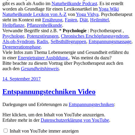
gibt es auch als Audio im
Naturheilkunde Podcast
. Es ist erstellt
worden als Grundlage für einen Lexikonartikel im
Yoga Wiki
Naturheilkunde Lexikon von A-Z
von
Yoga Vidya
. Psychotherapeut
steht im Kontext mit
Ernährung
,
Fasten
,
Diät
,
Heilmittel
,
Heilpflanze
,
Pflanzenheilkunde
.
Verwandte Begriffe sind z.B. *
Psychologie
: Psychotherapeut ,
Psychologe
,
Potenzstörungen
,
Chronisches Erschöpfungssyndrom
,
Als-ob-Syndrom
,
Radix
,
Selbsthilfegruppen
,
Entspannungsmassage
,
Degenerationsphase
.
Viele Infos zum Thema Lebensenergie und Gesundheit erfährst du
in einer
Energietrainer Ausbildung.
. Was meinst du dazu?
Bitte beachte zu diesem Vortrag über Psychotherapeut auch den
auch den
Gesundheitshinweis
.
Veröffentlicht
14. September 2017
am
Entspannungstechniken Video
Darlegungen und Erörterungen zu
Entspannungstechniken
:
„Entspannungstechniken“
Hier klicken, um den Inhalt von YouTube anzuzeigen.
von
Erfahre mehr in der
Datenschutzerklärung von YouTube
.
YouTube
anzeigen
Inhalt von YouTube immer anzeigen