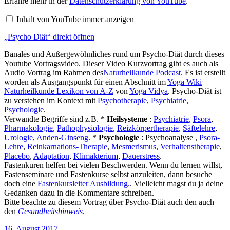
Erfahre mehr in der
Datenschutzerklärung von YouTube
.
von
YouTube
Inhalt von YouTube immer anzeigen
anzeigen
„Psycho Diät“ direkt öffnen
Banales und Außergewöhnliches rund um Psycho-Diät durch dieses
Youtube Vortragsvideo. Dieser Video Kurzvortrag gibt es auch als
Audio Vortrag im Rahmen des
Naturheilkunde Podcast
. Es ist erstellt
worden als Ausgangspunkt für einen Abschnitt im
Yoga Wiki
Naturheilkunde Lexikon von A-Z
von
Yoga Vidya
. Psycho-Diät ist
zu verstehen im Kontext mit
Psychotherapie
,
Psychiatrie
,
Psychologie
.
Verwandte Begriffe sind z.B. *
Heilsysteme
:
Psychiatrie
,
Psora
,
Pharmakologie
,
Pathophysiologie
,
Reizkörpertherapie
,
Säftelehre
,
Urologie
,
Anden-Ginseng
. *
Psychologie
: Psychoanalyse ,
Psora-
Lehre
,
Reinkarnations-Therapie
,
Mesmerismus
,
Verhaltenstherapie
,
Placebo
,
Adaptation
,
Klimakterium
,
Dauerstress
.
Fastenkuren helfen bei vielen Beschwerden. Wenn du lernen willst,
Fastenseminare und Fastenkurse selbst anzuleiten, dann besuche
doch eine
Fastenkursleiter Ausbildung.
. Vielleicht magst du ja deine
Gedanken dazu in die Kommentare schreiben.
Bitte beachte zu diesem Vortrag über Psycho-Diät auch den auch
den
Gesundheitshinweis
.
Veröffentlicht
16. August 2017