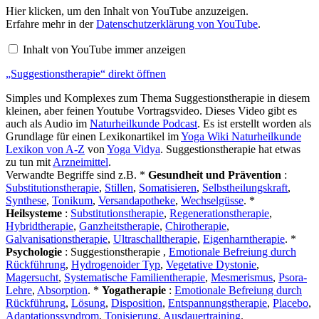
„Suggestionstherapie“
Hier klicken, um den Inhalt von YouTube anzuzeigen.
von
Erfahre mehr in der
Datenschutzerklärung von YouTube
.
YouTube
anzeigen
Inhalt von YouTube immer anzeigen
„Suggestionstherapie“ direkt öffnen
Simples und Komplexes zum Thema Suggestionstherapie in diesem
kleinen, aber feinen Youtube Vortragsvideo. Dieses Video gibt es
auch als Audio im
Naturheilkunde Podcast
. Es ist erstellt worden als
Grundlage für einen Lexikonartikel im
Yoga Wiki Naturheilkunde
Lexikon von A-Z
von
Yoga Vidya
. Suggestionstherapie hat etwas
zu tun mit
Arzneimittel
.
Verwandte Begriffe sind z.B. *
Gesundheit und Prävention
:
Substitutionstherapie
,
Stillen
,
Somatisieren
,
Selbstheilungskraft
,
Synthese
,
Tonikum
,
Versandapotheke
,
Wechselgüsse
. *
Heilsysteme
:
Substitutionstherapie
,
Regenerationstherapie
,
Hybridtherapie
,
Ganzheitstherapie
,
Chirotherapie
,
Galvanisationstherapie
,
Ultraschalltherapie
,
Eigenharntherapie
. *
Psychologie
: Suggestionstherapie ,
Emotionale Befreiung durch
Rückführung
,
Hydrogenoider Typ
,
Vegetative Dystonie
,
Magersucht
,
Systematische Familientherapie
,
Mesmerismus
,
Psora-
Lehre
,
Absorption
. *
Yogatherapie
:
Emotionale Befreiung durch
Rückführung
,
Lösung
,
Disposition
,
Entspannungstherapie
,
Placebo
,
Adaptationssyndrom
,
Tonisierung
,
Ausdauertraining
.