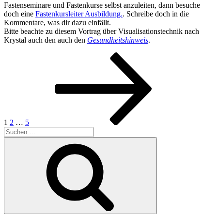
Fastenseminare und Fastenkurse selbst anzuleiten, dann besuche
doch eine
Fastenkursleiter Ausbildung.
. Schreibe doch in die
Kommentare, was dir dazu einfällt.
Bitte beachte zu diesem Vortrag über Visualisationstechnik nach
Krystal auch den auch den
Gesundheitshinweis
.
Seitennummerierung
Seite
Seite
Seite
Nächste
Seite
der
Beiträge
1
2
…
5
Suchen
nach:
Suchen