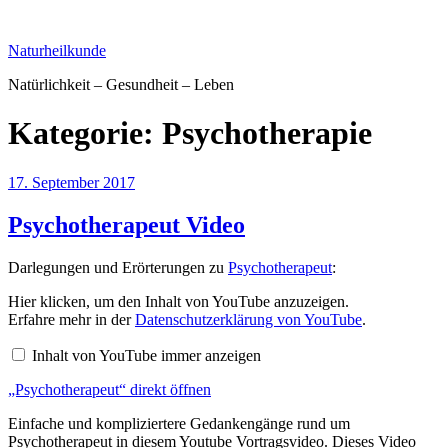
Zum
Inhalt
Naturheilkunde
springen
Natürlichkeit – Gesundheit – Leben
Kategorie:
Psychotherapie
Veröffentlicht
17. September 2017
am
Psychotherapeut Video
Darlegungen und Erörterungen zu
Psychotherapeut
:
„Psychotherapeut“
Hier klicken, um den Inhalt von YouTube anzuzeigen.
von
Erfahre mehr in der
Datenschutzerklärung von YouTube
.
YouTube
anzeigen
Inhalt von YouTube immer anzeigen
„Psychotherapeut“ direkt öffnen
Einfache und kompliziertere Gedankengänge rund um
Psychotherapeut in diesem Youtube Vortragsvideo. Dieses Video