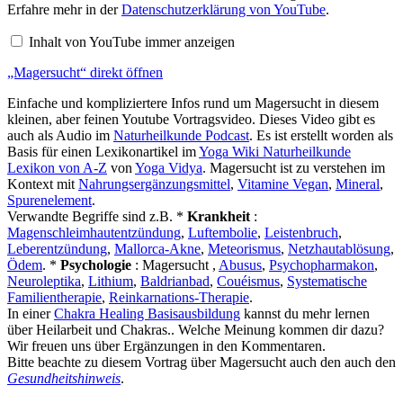
von
Erfahre mehr in der
Datenschutzerklärung von YouTube
.
YouTube
anzeigen
Inhalt von YouTube immer anzeigen
„Magersucht“ direkt öffnen
Einfache und kompliziertere Infos rund um Magersucht in diesem
kleinen, aber feinen Youtube Vortragsvideo. Dieses Video gibt es
auch als Audio im
Naturheilkunde Podcast
. Es ist erstellt worden als
Basis für einen Lexikonartikel im
Yoga Wiki Naturheilkunde
Lexikon von A-Z
von
Yoga Vidya
. Magersucht ist zu verstehen im
Kontext mit
Nahrungsergänzungsmittel
,
Vitamine Vegan
,
Mineral
,
Spurenelement
.
Verwandte Begriffe sind z.B. *
Krankheit
:
Magenschleimhautentzündung
,
Luftembolie
,
Leistenbruch
,
Leberentzündung
,
Mallorca-Akne
,
Meteorismus
,
Netzhautablösung
,
Ödem
. *
Psychologie
: Magersucht ,
Abusus
,
Psychopharmakon
,
Neuroleptika
,
Lithium
,
Baldrianbad
,
Couéismus
,
Systematische
Familientherapie
,
Reinkarnations-Therapie
.
In einer
Chakra Healing Basisausbildung
kannst du mehr lernen
über Heilarbeit und Chakras.. Welche Meinung kommen dir dazu?
Wir freuen uns über Ergänzungen in den Kommentaren.
Bitte beachte zu diesem Vortrag über Magersucht auch den auch den
Gesundheitshinweis
.