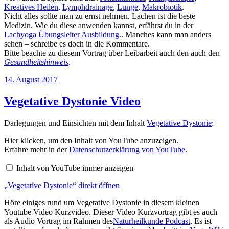
Kreatives Heilen
,
Lymphdrainage
,
Lunge
,
Makrobiotik
.
Nicht alles sollte man zu ernst nehmen. Lachen ist die beste
Medizin. Wie du diese anwenden kannst, erfährst du in der
Lachyoga Übungsleiter Ausbildung.
. Manches kann man anders
sehen – schreibe es doch in die Kommentare.
Bitte beachte zu diesem Vortrag über Leibarbeit auch den auch den
Gesundheitshinweis
.
Veröffentlicht
14. August 2017
am
Vegetative Dystonie Video
Darlegungen und Einsichten mit dem Inhalt
Vegetative Dystonie
:
„Vegetative
Hier klicken, um den Inhalt von YouTube anzuzeigen.
Dystonie“
Erfahre mehr in der
Datenschutzerklärung von YouTube
.
von
YouTube
Inhalt von YouTube immer anzeigen
anzeigen
„Vegetative Dystonie“ direkt öffnen
Höre einiges rund um Vegetative Dystonie in diesem kleinen
Youtube Video Kurzvideo. Dieser Video Kurzvortrag gibt es auch
als Audio Vortrag im Rahmen des
Naturheilkunde Podcast
. Es ist