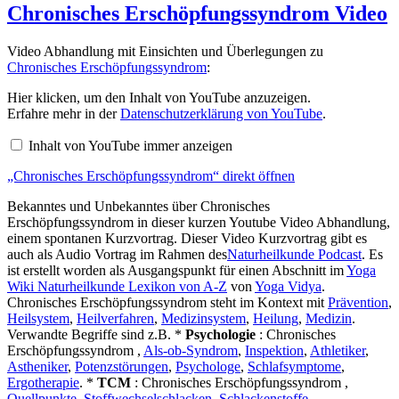
Chronisches Erschöpfungssyndrom Video
Video Abhandlung mit Einsichten und Überlegungen zu
Chronisches Erschöpfungssyndrom
:
„Chronisches
Hier klicken, um den Inhalt von YouTube anzuzeigen.
Erschöpfungssyndrom“
Erfahre mehr in der
Datenschutzerklärung von YouTube
.
von
YouTube
Inhalt von YouTube immer anzeigen
anzeigen
„Chronisches Erschöpfungssyndrom“ direkt öffnen
Bekanntes und Unbekanntes über Chronisches
Erschöpfungssyndrom in dieser kurzen Youtube Video Abhandlung,
einem spontanen Kurzvortrag. Dieser Video Kurzvortrag gibt es
auch als Audio Vortrag im Rahmen des
Naturheilkunde Podcast
. Es
ist erstellt worden als Ausgangspunkt für einen Abschnitt im
Yoga
Wiki Naturheilkunde Lexikon von A-Z
von
Yoga Vidya
.
Chronisches Erschöpfungssyndrom steht im Kontext mit
Prävention
,
Heilsystem
,
Heilverfahren
,
Medizinsystem
,
Heilung
,
Medizin
.
Verwandte Begriffe sind z.B. *
Psychologie
: Chronisches
Erschöpfungssyndrom ,
Als-ob-Syndrom
,
Inspektion
,
Athletiker
,
Astheniker
,
Potenzstörungen
,
Psychologe
,
Schlafsymptome
,
Ergotherapie
. *
TCM
: Chronisches Erschöpfungssyndrom ,
Quellpunkte
,
Stoffwechselschlacken
,
Schlackenstoffe
,