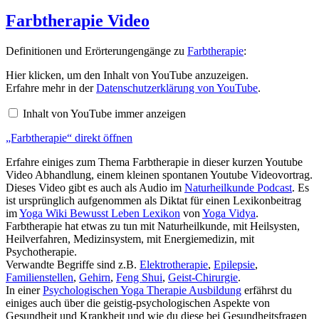
am
Farbtherapie Video
Definitionen und Erörterungengänge zu
Farbtherapie
:
„Farbtherapie“
Hier klicken, um den Inhalt von YouTube anzuzeigen.
von
Erfahre mehr in der
Datenschutzerklärung von YouTube
.
YouTube
anzeigen
Inhalt von YouTube immer anzeigen
„Farbtherapie“ direkt öffnen
Erfahre einiges zum Thema Farbtherapie in dieser kurzen Youtube
Video Abhandlung, einem kleinen spontanen Youtube Videovortrag.
Dieses Video gibt es auch als Audio im
Naturheilkunde Podcast
. Es
ist ursprünglich aufgenommen als Diktat für einen Lexikonbeitrag
im
Yoga Wiki Bewusst Leben Lexikon
von
Yoga Vidya
.
Farbtherapie hat etwas zu tun mit Naturheilkunde, mit Heilsysten,
Heilverfahren, Medizinsystem, mit Energiemedizin, mit
Psychotherapie.
Verwandte Begriffe sind z.B.
Elektrotherapie
,
Epilepsie
,
Familienstellen
,
Gehirn
,
Feng Shui
,
Geist-Chirurgie
.
In einer
Psychologischen Yoga Therapie Ausbildung
erfährst du
einiges auch über die geistig-psychologischen Aspekte von
Gesundheit und Krankheit und wie du diese bei Gesundheitsfragen