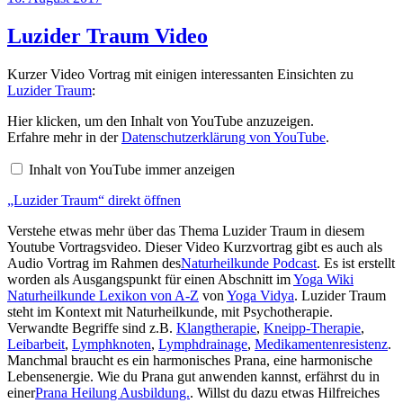
am
Luzider Traum Video
Kurzer Video Vortrag mit einigen interessanten Einsichten zu
Luzider Traum
:
„Luzider
Hier klicken, um den Inhalt von YouTube anzuzeigen.
Traum“
Erfahre mehr in der
Datenschutzerklärung von YouTube
.
von
YouTube
Inhalt von YouTube immer anzeigen
anzeigen
„Luzider Traum“ direkt öffnen
Verstehe etwas mehr über das Thema Luzider Traum in diesem
Youtube Vortragsvideo. Dieser Video Kurzvortrag gibt es auch als
Audio Vortrag im Rahmen des
Naturheilkunde Podcast
. Es ist erstellt
worden als Ausgangspunkt für einen Abschnitt im
Yoga Wiki
Naturheilkunde Lexikon von A-Z
von
Yoga Vidya
. Luzider Traum
steht im Kontext mit Naturheilkunde, mit Psychotherapie.
Verwandte Begriffe sind z.B.
Klangtherapie
,
Kneipp-Therapie
,
Leibarbeit
,
Lymphknoten
,
Lymphdrainage
,
Medikamentenresistenz
.
Manchmal braucht es ein harmonisches Prana, eine harmonische
Lebensenergie. Wie du Prana gut anwenden kannst, erfährst du in
einer
Prana Heilung Ausbildung.
. Willst du dazu etwas Hilfreiches