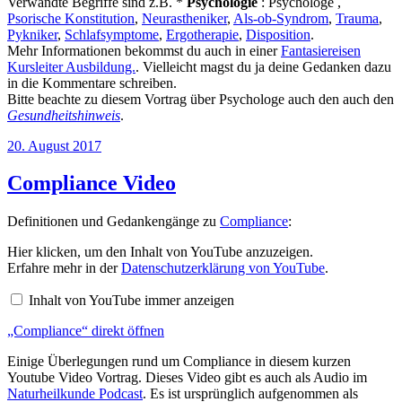
Verwandte Begriffe sind z.B. *
Psychologie
: Psychologe ,
Psorische Konstitution
,
Neurastheniker
,
Als-ob-Syndrom
,
Trauma
,
Pykniker
,
Schlafsymptome
,
Ergotherapie
,
Disposition
.
Mehr Informationen bekommst du auch in einer
Fantasiereisen
Kursleiter Ausbildung.
. Vielleicht magst du ja deine Gedanken dazu
in die Kommentare schreiben.
Bitte beachte zu diesem Vortrag über Psychologe auch den auch den
Gesundheitshinweis
.
Veröffentlicht
20. August 2017
am
Compliance Video
Definitionen und Gedankengänge zu
Compliance
:
„Compliance“
Hier klicken, um den Inhalt von YouTube anzuzeigen.
von
Erfahre mehr in der
Datenschutzerklärung von YouTube
.
YouTube
anzeigen
Inhalt von YouTube immer anzeigen
„Compliance“ direkt öffnen
Einige Überlegungen rund um Compliance in diesem kurzen
Youtube Video Vortrag. Dieses Video gibt es auch als Audio im
Naturheilkunde Podcast
. Es ist ursprünglich aufgenommen als