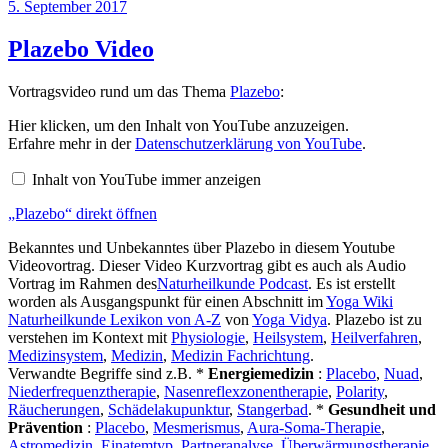
Veröffentlicht
5. September 2017
am
Plazebo Video
Vortragsvideo rund um das Thema
Plazebo
:
„Plazebo“
Hier klicken, um den Inhalt von YouTube anzuzeigen.
von
Erfahre mehr in der
Datenschutzerklärung von YouTube
.
YouTube
anzeigen
Inhalt von YouTube immer anzeigen
„Plazebo“ direkt öffnen
Bekanntes und Unbekanntes über Plazebo in diesem Youtube
Videovortrag. Dieser Video Kurzvortrag gibt es auch als Audio
Vortrag im Rahmen des
Naturheilkunde Podcast
. Es ist erstellt
worden als Ausgangspunkt für einen Abschnitt im
Yoga Wiki
Naturheilkunde Lexikon von A-Z
von
Yoga Vidya
. Plazebo ist zu
verstehen im Kontext mit
Physiologie
,
Heilsystem
,
Heilverfahren
,
Medizinsystem
,
Medizin
,
Medizin Fachrichtung
.
Verwandte Begriffe sind z.B. *
Energiemedizin
:
Placebo
,
Nuad
,
Niederfrequenztherapie
,
Nasenreflexzonentherapie
,
Polarity
,
Räucherungen
,
Schädelakupunktur
,
Stangerbad
. *
Gesundheit und
Prävention
:
Placebo
,
Mesmerismus
,
Aura-Soma-Therapie
,
Astromedizin
,
Einatemtyp
,
Partneranalyse
,
Überwärmungstherapie
,