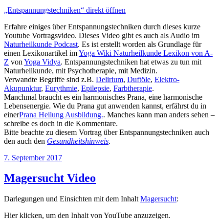
„Entspannungstechniken“ direkt öffnen
Erfahre einiges über Entspannungstechniken durch dieses kurze
Youtube Vortragsvideo. Dieses Video gibt es auch als Audio im
Naturheilkunde Podcast
. Es ist erstellt worden als Grundlage für
einen Lexikonartikel im
Yoga Wiki Naturheilkunde Lexikon von A-
Z
von
Yoga Vidya
. Entspannungstechniken hat etwas zu tun mit
Naturheilkunde, mit Psychotherapie, mit Medizin.
Verwandte Begriffe sind z.B.
Delirium
,
Duftöle
,
Elektro-
Akupunktur
,
Eurythmie
,
Epilepsie
,
Farbtherapie
.
Manchmal braucht es ein harmonisches Prana, eine harmonische
Lebensenergie. Wie du Prana gut anwenden kannst, erfährst du in
einer
Prana Heilung Ausbildung.
. Manches kann man anders sehen –
schreibe es doch in die Kommentare.
Bitte beachte zu diesem Vortrag über Entspannungstechniken auch
den auch den
Gesundheitshinweis
.
Veröffentlicht
7. September 2017
am
Magersucht Video
Darlegungen und Einsichten mit dem Inhalt
Magersucht
:
„Magersucht“
Hier klicken, um den Inhalt von YouTube anzuzeigen.