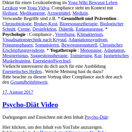
Diktat für einen Lexikonbeitrag im
Yoga Wiki Bewusst Leben
Lexikon
von
Yoga Vidya
. Compliance steht im Kontext mit
Heilung
,
Medikamente
,
Arzneimittel
,
Medizin
.
Verwandte Begriffe sind z.B. *
Gesundheit und Prävention
:
Chronobiologie
,
Bruker-Kost
,
Bioresonanztherapie
,
Biologischer
Schnitt
,
Creme
,
Desinfektion
,
Diätetik
,
Entlastungstag
. *
Psychologie
: Compliance ,
Vererbung
,
Klimakterium
,
Visualisationstechnik nach Krystal
,
Adaptationssyndrom
,
Prägungsphasen
,
Somatisieren
,
Bewegungsnaturell
,
Chronisches
Erschöpfungssyndrom
. *
Yogatherapie
:
Menopause
,
Adaptation
,
Mesmerismus
,
Suggestionstherapie
,
Tonisierung
,
Kur
,
Isometrisches
Muskeltraining
,
Energiestoffwechsel
.
Vielleicht interessierst du dich auch für eine Ausbildung
Energetisches Heilen
.. Welche Meinung hast du dazu?
Bitte beachte zu diesem Vortrag über Compliance auch den auch
den
Gesundheitshinweis
.
Veröffentlicht
17. August 2017
am
Psycho-Diät Video
Darlegungen und Einsichten mit dem Inhalt
Psycho-Diät
:
„Psycho
Hier klicken, um den Inhalt von YouTube anzuzeigen.
Diät“