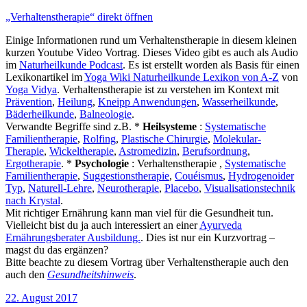
„Verhaltenstherapie“ direkt öffnen
Einige Informationen rund um Verhaltenstherapie in diesem kleinen
kurzen Youtube Video Vortrag. Dieses Video gibt es auch als Audio
im
Naturheilkunde Podcast
. Es ist erstellt worden als Basis für einen
Lexikonartikel im
Yoga Wiki Naturheilkunde Lexikon von A-Z
von
Yoga Vidya
. Verhaltenstherapie ist zu verstehen im Kontext mit
Prävention
,
Heilung
,
Kneipp Anwendungen
,
Wasserheilkunde
,
Bäderheilkunde
,
Balneologie
.
Verwandte Begriffe sind z.B. *
Heilsysteme
:
Systematische
Familientherapie
,
Rolfing
,
Plastische Chirurgie
,
Molekular-
Therapie
,
Wickeltherapie
,
Astromedizin
,
Berufsordnung
,
Ergotherapie
. *
Psychologie
: Verhaltenstherapie ,
Systematische
Familientherapie
,
Suggestionstherapie
,
Couéismus
,
Hydrogenoider
Typ
,
Naturell-Lehre
,
Neurotherapie
,
Placebo
,
Visualisationstechnik
nach Krystal
.
Mit richtiger Ernährung kann man viel für die Gesundheit tun.
Vielleicht bist du ja auch interessiert an einer
Ayurveda
Ernährungsberater Ausbildung.
. Dies ist nur ein Kurzvortrag –
magst du das ergänzen?
Bitte beachte zu diesem Vortrag über Verhaltenstherapie auch den
auch den
Gesundheitshinweis
.
Veröffentlicht
22. August 2017