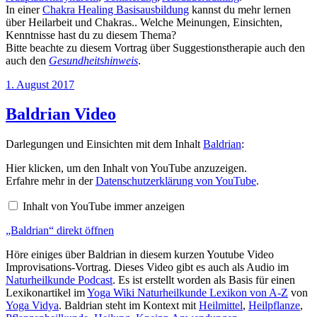
In einer
Chakra Healing Basisausbildung
kannst du mehr lernen
über Heilarbeit und Chakras.. Welche Meinungen, Einsichten,
Kenntnisse hast du zu diesem Thema?
Bitte beachte zu diesem Vortrag über Suggestionstherapie auch den
auch den
Gesundheitshinweis
.
Veröffentlicht
1. August 2017
am
Baldrian Video
Darlegungen und Einsichten mit dem Inhalt
Baldrian
:
„Baldrian“
Hier klicken, um den Inhalt von YouTube anzuzeigen.
von
Erfahre mehr in der
Datenschutzerklärung von YouTube
.
YouTube
anzeigen
Inhalt von YouTube immer anzeigen
„Baldrian“ direkt öffnen
Höre einiges über Baldrian in diesem kurzen Youtube Video
Improvisations-Vortrag. Dieses Video gibt es auch als Audio im
Naturheilkunde Podcast
. Es ist erstellt worden als Basis für einen
Lexikonartikel im
Yoga Wiki Naturheilkunde Lexikon von A-Z
von
Yoga Vidya
. Baldrian steht im Kontext mit
Heilmittel
,
Heilpflanze
,