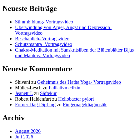
Neueste Beiträge
Stimmbildung- Vortragsvideo
Überwindung von Ärger, Angst und Depression-
Vortragsvideo
Beschaulich- Vortragsvideo
Schutzmantra- Vortragsvideo
Chakra-Meditation mit Sanskritsilben der Blütenblätter Bijas
und Mantras- Vortragsvideo
Neueste Kommentare
Shivani
zu
Geheimnis des Hatha Yoga- Vortragsvideo
Müller-Lesch
zu
Palliativmedizin
Jeanett J.
zu
Säftekur
Robert Haldenfurt
zu
Heliobacter pylori
Forner Dag Dipl Ing
zu
Fingernageldiagnostik
Archiv
August 2026
Juli 2026