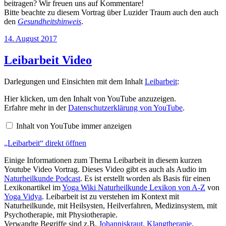
beitragen? Wir freuen uns auf Kommentare!
Bitte beachte zu diesem Vortrag über Luzider Traum auch den auch
den
Gesundheitshinweis
.
Veröffentlicht
14. August 2017
am
Leibarbeit Video
Darlegungen und Einsichten mit dem Inhalt
Leibarbeit
:
„Leibarbeit“
Hier klicken, um den Inhalt von YouTube anzuzeigen.
von
Erfahre mehr in der
Datenschutzerklärung von YouTube
.
YouTube
anzeigen
Inhalt von YouTube immer anzeigen
„Leibarbeit“ direkt öffnen
Einige Informationen zum Thema Leibarbeit in diesem kurzen
Youtube Video Vortrag. Dieses Video gibt es auch als Audio im
Naturheilkunde Podcast
. Es ist erstellt worden als Basis für einen
Lexikonartikel im
Yoga Wiki Naturheilkunde Lexikon von A-Z
von
Yoga Vidya
. Leibarbeit ist zu verstehen im Kontext mit
Naturheilkunde, mit Heilsysten, Heilverfahren, Medizinsystem, mit
Psychotherapie, mit Physiotherapie.
Verwandte Begriffe sind z.B.
Johanniskraut
,
Klangtherapie
,