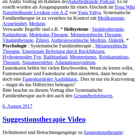
als Audio Vortrag im Rahmen des
Naturheilkunde Podcast
. Es ist
erstellt worden als Ausgangspunkt für einen Abschnitt im
Yoga Wiki
Naturheilkunde Lexikon von A-Z
von
Yoga Vidya
. Systematische
Familientherapie ist zu verstehen im Kontext mit
Medikamente
,
Arzneimittel
,
Medizin
.
Verwandte Begriffe sind z.B. *
Heilsysteme
:
Strahlentherapie
,
Radiästhesie
,
Molekular-Therapie
,
Metamorphische Therapie
,
Vitamintherapie
,
Zilgrei
,
Anthroposophische Medizin
,
Diätetik
. *
Psychologie
: Systematische Familientherapie ,
Metamorphische
Therapie
,
Emotionale Befreiung durch Rückführung
,
Hydrogenoider Typ
,
Baldrianbad
,
Mesmerismus
,
Reinkarnations-
Therapie
,
Signaturenlehre
,
Adaptationssyndrom
.
Fastenkuren helfen bei vielen Beschwerden. Wenn du lernen willst,
Fastenseminare und Fastenkurse selbst anzuleiten, dann besuche
doch eine
Fastenkursleiter Ausbildung.
. Dies ist nur ein Kurzvortrag
– magst du das Hilfreiches beitragen?
Bitte beachte zu diesem Vortrag über Systematische
Familientherapie auch den auch den
Gesundheitshinweis
.
Veröffentlicht
6. August 2017
am
Suggestionstherapie Video
Definitionen und Betrachtungengänge zu
Suggestionstherapie
: