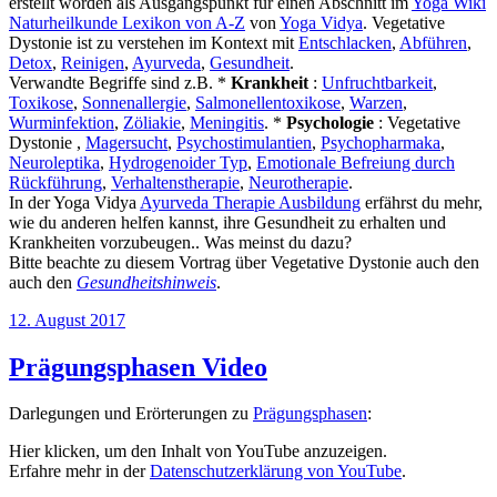
erstellt worden als Ausgangspunkt für einen Abschnitt im
Yoga Wiki
Naturheilkunde Lexikon von A-Z
von
Yoga Vidya
. Vegetative
Dystonie ist zu verstehen im Kontext mit
Entschlacken
,
Abführen
,
Detox
,
Reinigen
,
Ayurveda
,
Gesundheit
.
Verwandte Begriffe sind z.B. *
Krankheit
:
Unfruchtbarkeit
,
Toxikose
,
Sonnenallergie
,
Salmonellentoxikose
,
Warzen
,
Wurminfektion
,
Zöliakie
,
Meningitis
. *
Psychologie
: Vegetative
Dystonie ,
Magersucht
,
Psychostimulantien
,
Psychopharmaka
,
Neuroleptika
,
Hydrogenoider Typ
,
Emotionale Befreiung durch
Rückführung
,
Verhaltenstherapie
,
Neurotherapie
.
In der Yoga Vidya
Ayurveda Therapie Ausbildung
erfährst du mehr,
wie du anderen helfen kannst, ihre Gesundheit zu erhalten und
Krankheiten vorzubeugen.. Was meinst du dazu?
Bitte beachte zu diesem Vortrag über Vegetative Dystonie auch den
auch den
Gesundheitshinweis
.
Veröffentlicht
12. August 2017
am
Prägungsphasen Video
Darlegungen und Erörterungen zu
Prägungsphasen
:
„Prägungsphasen“
Hier klicken, um den Inhalt von YouTube anzuzeigen.
von
Erfahre mehr in der
Datenschutzerklärung von YouTube
.
YouTube