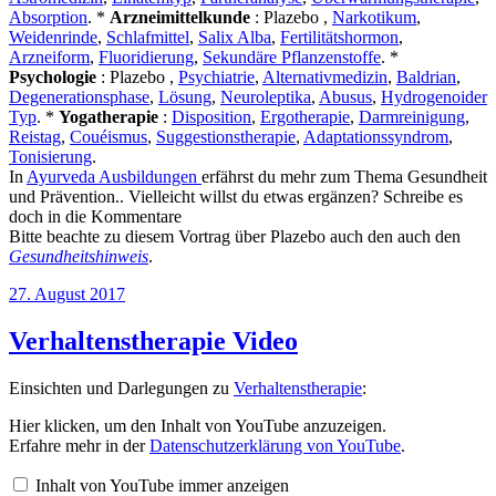
Absorption
. *
Arzneimittelkunde
: Plazebo ,
Narkotikum
,
Weidenrinde
,
Schlafmittel
,
Salix Alba
,
Fertilitätshormon
,
Arzneiform
,
Fluoridierung
,
Sekundäre Pflanzenstoffe
. *
Psychologie
: Plazebo ,
Psychiatrie
,
Alternativmedizin
,
Baldrian
,
Degenerationsphase
,
Lösung
,
Neuroleptika
,
Abusus
,
Hydrogenoider
Typ
. *
Yogatherapie
:
Disposition
,
Ergotherapie
,
Darmreinigung
,
Reistag
,
Couéismus
,
Suggestionstherapie
,
Adaptationssyndrom
,
Tonisierung
.
In
Ayurveda Ausbildungen
erfährst du mehr zum Thema Gesundheit
und Prävention.. Vielleicht willst du etwas ergänzen? Schreibe es
doch in die Kommentare
Bitte beachte zu diesem Vortrag über Plazebo auch den auch den
Gesundheitshinweis
.
Veröffentlicht
27. August 2017
am
Verhaltenstherapie Video
Einsichten und Darlegungen zu
Verhaltenstherapie
:
„Verhaltenstherapie“
Hier klicken, um den Inhalt von YouTube anzuzeigen.
von
Erfahre mehr in der
Datenschutzerklärung von YouTube
.
YouTube
anzeigen
Inhalt von YouTube immer anzeigen