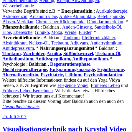
Pflanzenheilkunde
,
Heilung
,
Kneipp Anwendungen
,
Wasserheilkunde
.
Verwandte Begriffe sind z.B. *
Energiemedizin
:
Aurikulotherapie
,
Astromedizin
,
Arcanum vitae
,
Antike Akupunktur
,
Befehlspunkte
,
Blasen-Meridian
,
Chronischer Rückenpunkt
,
Dünndarmmeridian
. *
Pflanzenheilkunde
: Baldrian ,
Anden-Ginseng
,
Sandelholz-Öl
,
Eibe
,
Eberesche
,
Gingko
,
Moxa
,
Weide
,
Flieder
. *
Arzneimittelkunde
: Baldrian ,
Tonikum
,
Pfefferminzblätter
,
Absinthkraut
,
Nelken-Öl
,
Teebaum
,
Adjuvans
,
Antiarrythmikum
,
Antidepressivum
. *
Nahrungsergänzungsmittel *
Baldrian
:
Tonikum
,
Wacholder
,
Arnika
,
Süßholzwurzel
,
Teebaum-Öl
,
Antiadipositum
,
Antidyspeptikum
,
Antihypotonikum
. *
Psychologie
: Baldrian ,
Degenerationsphase
,
Hochfrequenztherapie
,
Entspannungsmassage
,
Ergotherapie
,
Alternativmedizin
,
Psychiatrie
,
Lithium
,
Psychostimulantien
.
Weitere hilfreiche Informationen findest du auf den Yoga Vidya
Seiten, z.B. zu Begriffen wie
Fliegende Vögel
,
Früheres Leben
und
Früheres Leben Berechnen
. Willst du dazu etwas Hilfreiches
beitragen? Wir freuen uns auf Kommentare!
Bitte beachte zu diesem Vortrag über Baldrian auch den auch den
Gesundheitshinweis
.
Veröffentlicht
25. Juli 2017
am
Visualisationstechnik nach Krystal Video