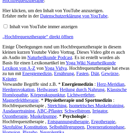
Hochfrequenztherapie
:
„Hochfrequenztherapie“
Hier klicken, um den Inhalt von YouTube anzuzeigen.
von
Erfahre mehr in der
Datenschutzerklärung von YouTube
.
YouTube
anzeigen
Inhalt von YouTube immer anzeigen
„Hochfrequenztherapie“ direkt öffnen
Einige Überlegungen rund um Hochfrequenztherapie in diesem
kleinen kurzen Youtube Video Vortrag. Dieses Video gibt es auch
als Audio im
Naturheilkunde Podcast
. Es ist erstellt worden als
Basis für einen Lexikonartikel im
Yoga Wiki Naturheilkunde
Lexikon von A-Z
von
Yoga Vidya
. Hochfrequenztherapie hat etwas
zu tun mit
Energiemedizin
,
Ernährung
,
Fasten
,
Diät
,
Gewürze
,
Kräuter
.
Verwandte Begriffe sind z.B. *
Energiemedizin
:
Herz-Meridian
,
Herdprovokation
,
Heilwasser
,
Heilung durch Nahrung
,
Klassische
Homöopathie
,
Körperakupunktur
,
Lichtwertlehre
,
Magnetfeldtherapie
. *
Physiotherapie und Sportmedizin
:
Hochfrequenztherapie ,
Stretching
,
Isometrisches Muskeltraining
,
Ausdauertraining
,
ABC-Pflaster
,
Schwellstrom
,
Irrigator
,
Ozontherapie
,
Muskelpumpe
. *
Psychologie
:
Hochfrequenztherapie ,
Entspannungstherapie
,
Ergotherapie
,
Skrofulöse Konstitution
,
Selbsthilfegruppen
,
Degenerationsphase
,
Homoion
,
Plazebo
,
Neuroleptika
.