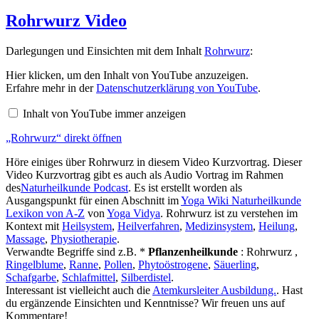
am
Rohrwurz Video
Darlegungen und Einsichten mit dem Inhalt
Rohrwurz
:
„Rohrwurz“
Hier klicken, um den Inhalt von YouTube anzuzeigen.
von
Erfahre mehr in der
Datenschutzerklärung von YouTube
.
YouTube
anzeigen
Inhalt von YouTube immer anzeigen
„Rohrwurz“ direkt öffnen
Höre einiges über Rohrwurz in diesem Video Kurzvortrag. Dieser
Video Kurzvortrag gibt es auch als Audio Vortrag im Rahmen
des
Naturheilkunde Podcast
. Es ist erstellt worden als
Ausgangspunkt für einen Abschnitt im
Yoga Wiki Naturheilkunde
Lexikon von A-Z
von
Yoga Vidya
. Rohrwurz ist zu verstehen im
Kontext mit
Heilsystem
,
Heilverfahren
,
Medizinsystem
,
Heilung
,
Massage
,
Physiotherapie
.
Verwandte Begriffe sind z.B. *
Pflanzenheilkunde
: Rohrwurz ,
Ringelblume
,
Ranne
,
Pollen
,
Phytoöstrogene
,
Säuerling
,
Schafgarbe
,
Schlafmittel
,
Silberdistel
.
Interessant ist vielleicht auch die
Atemkursleiter Ausbildung.
. Hast
du ergänzende Einsichten und Kenntnisse? Wir freuen uns auf
Kommentare!