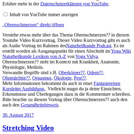
von
Erfahre mehr in der
Datenschutzerklärung von YouTube
.
YouTube
anzeigen
Inhalt von YouTube immer anzeigen
„Ohrenschmerzen“ direkt öffnen
Verstehe etwas mehr über das Thema Ohrenschmerzen?? in diesem
Youtube Video Kurzvortrag. Dieser Video Kurzvortrag gibt es auch
als Audio Vortrag im Rahmen des
Naturheilkunde Podcast
. Es ist
erstellt worden als Ausgangspunkt für einen Abschnitt im
Yoga Wiki
Naturheilkunde Lexikon von A-Z
von
Yoga Vidya
.
Ohrenschmerzen?? steht im Kontext mit Krankheit, Anatomie,
Physiologie, Medizin.
Verwandte Begriffe sind z.B.
Oberkörper??
,
Odem??
,
Ohnmächtig??
,
Orgasmus
,
Ökologie
,
Pest??
.
Mehr Informationen bekommst du auch in einer
Fantasiereisen
Kursleiter Ausbildung.
. Vielleicht magst du ja deine Einsichten,
Erkenntnisse und Überlegungen dazu in die Kommentare schreiben.
Bitte beachte zu diesem Vortrag über Ohrenschmerzen?? auch den
auch den
Gesundheitshinweis
.
Veröffentlicht
30. August 2017
am
Stretching Video