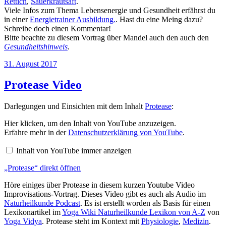
Rettich
,
Sauerkrautsaft
.
Viele Infos zum Thema Lebensenergie und Gesundheit erfährst du
in einer
Energietrainer Ausbildung.
. Hast du eine Meing dazu?
Schreibe doch einen Kommentar!
Bitte beachte zu diesem Vortrag über Mandel auch den auch den
Gesundheitshinweis
.
Veröffentlicht
31. August 2017
am
Protease Video
Darlegungen und Einsichten mit dem Inhalt
Protease
:
„Protease“
Hier klicken, um den Inhalt von YouTube anzuzeigen.
von
Erfahre mehr in der
Datenschutzerklärung von YouTube
.
YouTube
anzeigen
Inhalt von YouTube immer anzeigen
„Protease“ direkt öffnen
Höre einiges über Protease in diesem kurzen Youtube Video
Improvisations-Vortrag. Dieses Video gibt es auch als Audio im
Naturheilkunde Podcast
. Es ist erstellt worden als Basis für einen
Lexikonartikel im
Yoga Wiki Naturheilkunde Lexikon von A-Z
von
Yoga Vidya
. Protease steht im Kontext mit
Physiologie
,
Medizin
.