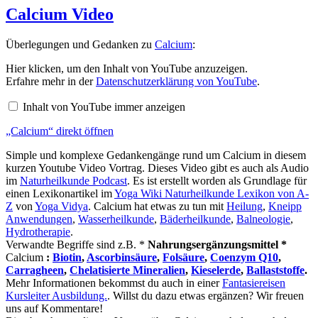
Calcium Video
Überlegungen und Gedanken zu
Calcium
:
„Calcium“
Hier klicken, um den Inhalt von YouTube anzuzeigen.
von
Erfahre mehr in der
Datenschutzerklärung von YouTube
.
YouTube
anzeigen
Inhalt von YouTube immer anzeigen
„Calcium“ direkt öffnen
Simple und komplexe Gedankengänge rund um Calcium in diesem
kurzen Youtube Video Vortrag. Dieses Video gibt es auch als Audio
im
Naturheilkunde Podcast
. Es ist erstellt worden als Grundlage für
einen Lexikonartikel im
Yoga Wiki Naturheilkunde Lexikon von A-
Z
von
Yoga Vidya
. Calcium hat etwas zu tun mit
Heilung
,
Kneipp
Anwendungen
,
Wasserheilkunde
,
Bäderheilkunde
,
Balneologie
,
Hydrotherapie
.
Verwandte Begriffe sind z.B. *
Nahrungsergänzungsmittel *
Calcium
:
Biotin
,
Ascorbinsäure
,
Folsäure
,
Coenzym Q10
,
Carragheen
,
Chelatisierte Mineralien
,
Kieselerde
,
Ballaststoffe
.
Mehr Informationen bekommst du auch in einer
Fantasiereisen
Kursleiter Ausbildung.
. Willst du dazu etwas ergänzen? Wir freuen
uns auf Kommentare!