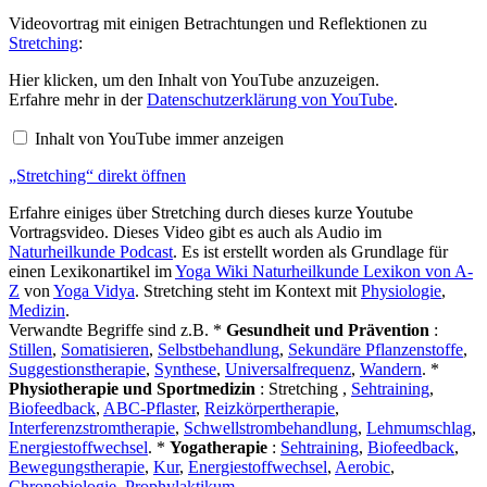
Videovortrag mit einigen Betrachtungen und Reflektionen zu
Stretching
:
„Stretching“
Hier klicken, um den Inhalt von YouTube anzuzeigen.
von
Erfahre mehr in der
Datenschutzerklärung von YouTube
.
YouTube
anzeigen
Inhalt von YouTube immer anzeigen
„Stretching“ direkt öffnen
Erfahre einiges über Stretching durch dieses kurze Youtube
Vortragsvideo. Dieses Video gibt es auch als Audio im
Naturheilkunde Podcast
. Es ist erstellt worden als Grundlage für
einen Lexikonartikel im
Yoga Wiki Naturheilkunde Lexikon von A-
Z
von
Yoga Vidya
. Stretching steht im Kontext mit
Physiologie
,
Medizin
.
Verwandte Begriffe sind z.B. *
Gesundheit und Prävention
:
Stillen
,
Somatisieren
,
Selbstbehandlung
,
Sekundäre Pflanzenstoffe
,
Suggestionstherapie
,
Synthese
,
Universalfrequenz
,
Wandern
. *
Physiotherapie und Sportmedizin
: Stretching ,
Sehtraining
,
Biofeedback
,
ABC-Pflaster
,
Reizkörpertherapie
,
Interferenzstromtherapie
,
Schwellstrombehandlung
,
Lehmumschlag
,
Energiestoffwechsel
. *
Yogatherapie
:
Sehtraining
,
Biofeedback
,
Bewegungstherapie
,
Kur
,
Energiestoffwechsel
,
Aerobic
,
Chronobiologie
,
Prophylaktikum
.