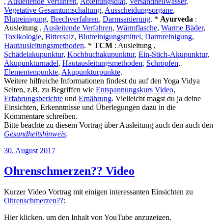
,
Ausleitende Verfahren
,
Ableitungsdiät
,
Versandheilwasser
,
Vegetative Gesamtumschaltung
,
Ausscheidungsorgane
,
Blutreinigung
,
Brechverfahren
,
Darmsanierung
. *
Ayurveda
:
Ausleitung ,
Ausleitende Verfahren
,
Wärmflasche
,
Warme Bäder
,
Toxikologie
,
Bittersalz
,
Blutreinigungsmittel
,
Darmreinigung
,
Hautausleitungsmethoden
. *
TCM
: Ausleitung ,
Schädelakupunktur
,
Kochbuchakupunktur
,
Ein-Stich-Akupunktur
,
Akupunkturnadel
,
Hautausleitungsmethoden
,
Schröpfen
,
Elementenpunkte
,
Akupunkturpunkte
.
Weitere hilfreiche Informationen findest du auf den Yoga Vidya
Seiten, z.B. zu Begriffen wie
Entspannungskurs Video
,
Erfahrungsberichte
und
Ernährung
. Vielleicht magst du ja deine
Einsichten, Erkenntnisse und Überlegungen dazu in die
Kommentare schreiben.
Bitte beachte zu diesem Vortrag über Ausleitung auch den auch den
Gesundheitshinweis
.
Veröffentlicht
30. August 2017
am
Ohrenschmerzen?? Video
Kurzer Video Vortrag mit einigen interessanten Einsichten zu
Ohrenschmerzen??
:
„Ohrenschmerzen“
Hier klicken, um den Inhalt von YouTube anzuzeigen.