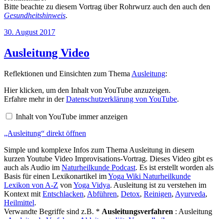
Bitte beachte zu diesem Vortrag über Rohrwurz auch den auch den
Gesundheitshinweis
.
Veröffentlicht
30. August 2017
am
Ausleitung Video
Reflektionen und Einsichten zum Thema
Ausleitung
:
„Ausleitung“
Hier klicken, um den Inhalt von YouTube anzuzeigen.
von
Erfahre mehr in der
Datenschutzerklärung von YouTube
.
YouTube
anzeigen
Inhalt von YouTube immer anzeigen
„Ausleitung“ direkt öffnen
Simple und komplexe Infos zum Thema Ausleitung in diesem
kurzen Youtube Video Improvisations-Vortrag. Dieses Video gibt es
auch als Audio im
Naturheilkunde Podcast
. Es ist erstellt worden als
Basis für einen Lexikonartikel im
Yoga Wiki Naturheilkunde
Lexikon von A-Z
von
Yoga Vidya
. Ausleitung ist zu verstehen im
Kontext mit
Entschlacken
,
Abführen
,
Detox
,
Reinigen
,
Ayurveda
,
Heilmittel
.
Verwandte Begriffe sind z.B. *
Ausleitungsverfahren
: Ausleitung