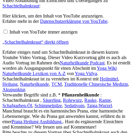
Video Abhandlung mit Einsichten und Überlegungen zu
Schachtelhalmkraut
:
„Schachtelhalmkraut“
Hier klicken, um den Inhalt von YouTube anzuzeigen.
von
Erfahre mehr in der
Datenschutzerklärung von YouTube
.
YouTube
anzeigen
Inhalt von YouTube immer anzeigen
„Schachtelhalmkraut“ direkt öffnen
Erfahre einiges rund um Schachtelhalmkraut in diesem kurzen
Youtube Video Vortrag. Dieser Video Kurzvortrag gibt es auch als
Audio Vortrag im Rahmen des
Naturheilkunde Podcast
. Es ist erstellt
worden als Ausgangspunkt für einen Abschnitt im
Yoga Wiki
Naturheilkunde Lexikon von A-Z
von
Yoga Vidya
.
Schachtelhalmkraut ist zu verstehen im Kontext mit
Heilmittel
,
Heilung
,
Naturheilkunde
,
TCM
,
Traditionelle Chinesische Medizin
,
Akupunktur
.
Verwandte Begriffe sind z.B. *
Pflanzenheilkunde
:
Schachtelhalmkraut ,
Säuerling
,
Rohrwurz
,
Rauke
,
Ranne
,
Schafgarben-Öl
,
Schimmelpilze
,
Sedativum
,
Taiga-Wurzel
.
Manchmal braucht es ein harmonisches Prana, eine harmonische
Lebensenergie. Wie du Prana gut anwenden kannst, erfährst du in
einer
Prana Heilung Ausbildung.
. Hast du ergänzende Einsichten
und Kenntnisse? Wir freuen uns auf Kommentare!
Bitte beachte zu diesem Vortrag über Schachtelhalmkraut auch den