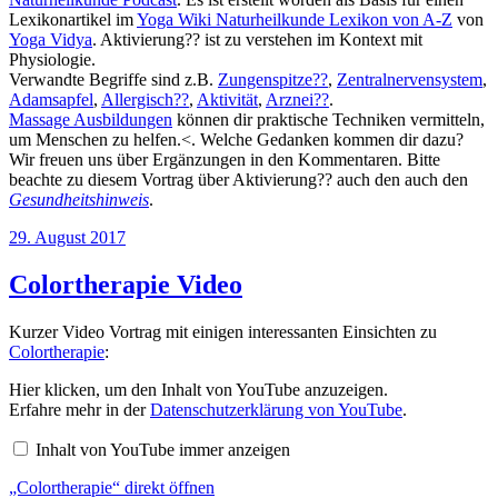
Lexikonartikel im
Yoga Wiki Naturheilkunde Lexikon von A-Z
von
Yoga Vidya
. Aktivierung?? ist zu verstehen im Kontext mit
Physiologie.
Verwandte Begriffe sind z.B.
Zungenspitze??
,
Zentralnervensystem
,
Adamsapfel
,
Allergisch??
,
Aktivität
,
Arznei??
.
Massage Ausbildungen
können dir praktische Techniken vermitteln,
um Menschen zu helfen.<. Welche Gedanken kommen dir dazu?
Wir freuen uns über Ergänzungen in den Kommentaren. Bitte
beachte zu diesem Vortrag über Aktivierung?? auch den auch den
Gesundheitshinweis
.
Veröffentlicht
29. August 2017
am
Colortherapie Video
Kurzer Video Vortrag mit einigen interessanten Einsichten zu
Colortherapie
:
„Colortherapie“
Hier klicken, um den Inhalt von YouTube anzuzeigen.
von
Erfahre mehr in der
Datenschutzerklärung von YouTube
.
YouTube
anzeigen
Inhalt von YouTube immer anzeigen
„Colortherapie“ direkt öffnen