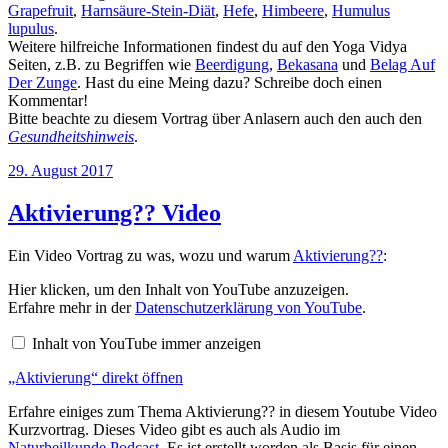
Grapefruit
,
Harnsäure-Stein-Diät
,
Hefe
,
Himbeere
,
Humulus
lupulus
.
Weitere hilfreiche Informationen findest du auf den Yoga Vidya
Seiten, z.B. zu Begriffen wie
Beerdigung
,
Bekasana
und
Belag Auf
Der Zunge
. Hast du eine Meing dazu? Schreibe doch einen
Kommentar!
Bitte beachte zu diesem Vortrag über Anlasern auch den auch den
Gesundheitshinweis
.
Veröffentlicht
29. August 2017
am
Aktivierung?? Video
Ein Video Vortrag zu was, wozu und warum
Aktivierung??
:
„Aktivierung“
Hier klicken, um den Inhalt von YouTube anzuzeigen.
von
Erfahre mehr in der
Datenschutzerklärung von YouTube
.
YouTube
anzeigen
Inhalt von YouTube immer anzeigen
„Aktivierung“ direkt öffnen
Erfahre einiges zum Thema Aktivierung?? in diesem Youtube Video
Kurzvortrag. Dieses Video gibt es auch als Audio im
Naturheilkunde Podcast
. Es ist erstellt worden als Basis für einen