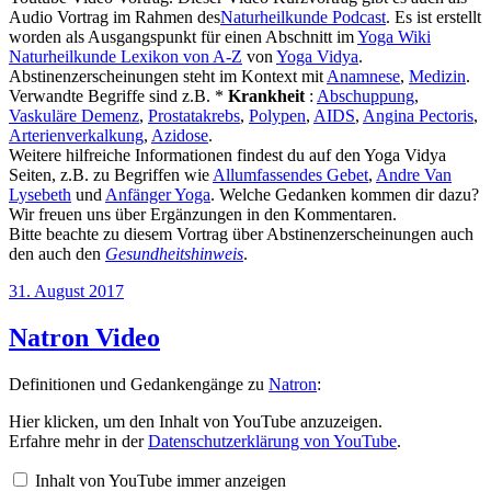
Audio Vortrag im Rahmen des
Naturheilkunde Podcast
. Es ist erstellt
worden als Ausgangspunkt für einen Abschnitt im
Yoga Wiki
Naturheilkunde Lexikon von A-Z
von
Yoga Vidya
.
Abstinenzerscheinungen steht im Kontext mit
Anamnese
,
Medizin
.
Verwandte Begriffe sind z.B. *
Krankheit
:
Abschuppung
,
Vaskuläre Demenz
,
Prostatakrebs
,
Polypen
,
AIDS
,
Angina Pectoris
,
Arterienverkalkung
,
Azidose
.
Weitere hilfreiche Informationen findest du auf den Yoga Vidya
Seiten, z.B. zu Begriffen wie
Allumfassendes Gebet
,
Andre Van
Lysebeth
und
Anfänger Yoga
. Welche Gedanken kommen dir dazu?
Wir freuen uns über Ergänzungen in den Kommentaren.
Bitte beachte zu diesem Vortrag über Abstinenzerscheinungen auch
den auch den
Gesundheitshinweis
.
Veröffentlicht
31. August 2017
am
Natron Video
Definitionen und Gedankengänge zu
Natron
:
„Natron“
Hier klicken, um den Inhalt von YouTube anzuzeigen.
von
Erfahre mehr in der
Datenschutzerklärung von YouTube
.
YouTube
anzeigen
Inhalt von YouTube immer anzeigen