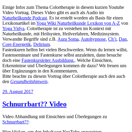
Einige Infos zum Thema Colortherapie in diesem kurzen Youtube
Video Vortrag. Dieses Video gibt es auch als Audio im
Naturheilkunde Podcast
. Es ist erstellt worden als Basis für einen
Lexikonartikel im
Yoga Wiki Naturheilkunde Lexikon von A-Z
von
Yoga Vidya
. Colortherapie ist zu verstehen im Kontext mit
Naturheilkunde, mit Heilsysten, Heilverfahren, Medizinsystem.
Verwandte Begriffe sind z.B.
Aura Soma
,
Autohypnose
,
Ch’i
,
Dan
,
Core-Energetik
,
Delirium
.
Fastenkuren helfen bei vielen Beschwerden. Wenn du lernen willst,
Fastenseminare und Fastenkurse selbst anzuleiten, dann besuche
doch eine
Fastenkursleiter Ausbildung.
. Welche Einsichten,
Erkenntnisse und Überlegungen kommen dir dazu? Wir freuen uns
über Ergänzungen in den Kommentaren.
Bitte beachte zu diesem Vortrag über Colortherapie auch den auch
den
Gesundheitshinweis
.
Veröffentlicht
29. August 2017
am
Schnurrbart?? Video
Video Abhandlung mit Einsichten und Überlegungen zu
Schnurrbart??
:
„Schnurrbart“
Hier klicken, um den Inhalt von YouTube anzuzeigen.