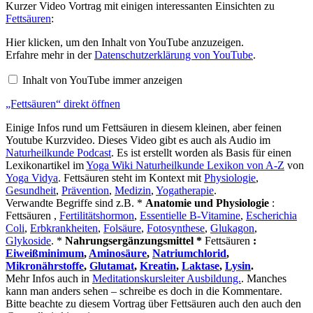
Kurzer Video Vortrag mit einigen interessanten Einsichten zu
Fettsäuren
:
„Fettsäuren“
Hier klicken, um den Inhalt von YouTube anzuzeigen.
von
Erfahre mehr in der
Datenschutzerklärung von YouTube
.
YouTube
anzeigen
Inhalt von YouTube immer anzeigen
„Fettsäuren“ direkt öffnen
Einige Infos rund um Fettsäuren in diesem kleinen, aber feinen
Youtube Kurzvideo. Dieses Video gibt es auch als Audio im
Naturheilkunde Podcast
. Es ist erstellt worden als Basis für einen
Lexikonartikel im
Yoga Wiki Naturheilkunde Lexikon von A-Z
von
Yoga Vidya
. Fettsäuren steht im Kontext mit
Physiologie
,
Gesundheit
,
Prävention
,
Medizin
,
Yogatherapie
.
Verwandte Begriffe sind z.B. *
Anatomie und Physiologie
:
Fettsäuren ,
Fertilitätshormon
,
Essentielle B-Vitamine
,
Escherichia
Coli
,
Erbkrankheiten
,
Folsäure
,
Fotosynthese
,
Glukagon
,
Glykoside
. *
Nahrungsergänzungsmittel *
Fettsäuren
:
Eiweißminimum
,
Aminosäure
,
Natriumchlorid
,
Mikronährstoffe
,
Glutamat
,
Kreatin
,
Laktase
,
Lysin
.
Mehr Infos auch in
Meditationskursleiter Ausbildung.
. Manches
kann man anders sehen – schreibe es doch in die Kommentare.
Bitte beachte zu diesem Vortrag über Fettsäuren auch den auch den