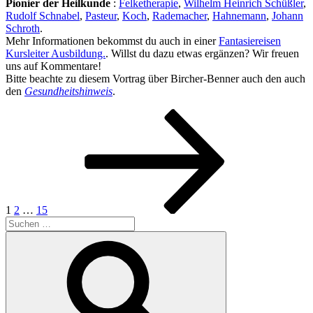
Pionier der Heilkunde
:
Felketherapie
,
Wilhelm Heinrich Schüßler
,
Rudolf Schnabel
,
Pasteur
,
Koch
,
Rademacher
,
Hahnemann
,
Johann
Schroth
.
Mehr Informationen bekommst du auch in einer
Fantasiereisen
Kursleiter Ausbildung.
. Willst du dazu etwas ergänzen? Wir freuen
uns auf Kommentare!
Bitte beachte zu diesem Vortrag über Bircher-Benner auch den auch
den
Gesundheitshinweis
.
Seitennummerierung
Seite
Seite
Seite
Nächste
Seite
der
Beiträge
1
2
…
15
Suchen
nach:
Suchen