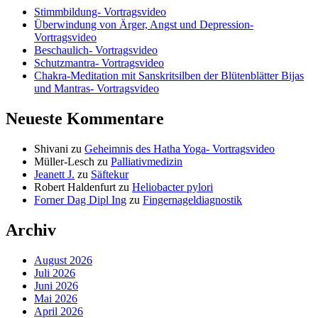
Stimmbildung- Vortragsvideo
Überwindung von Ärger, Angst und Depression-
Vortragsvideo
Beschaulich- Vortragsvideo
Schutzmantra- Vortragsvideo
Chakra-Meditation mit Sanskritsilben der Blütenblätter Bijas
und Mantras- Vortragsvideo
Neueste Kommentare
Shivani
zu
Geheimnis des Hatha Yoga- Vortragsvideo
Müller-Lesch
zu
Palliativmedizin
Jeanett J.
zu
Säftekur
Robert Haldenfurt
zu
Heliobacter pylori
Forner Dag Dipl Ing
zu
Fingernageldiagnostik
Archiv
August 2026
Juli 2026
Juni 2026
Mai 2026
April 2026