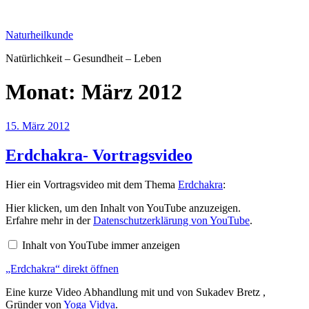
Zum
Inhalt
Naturheilkunde
springen
Natürlichkeit – Gesundheit – Leben
Monat:
März 2012
Veröffentlicht
15. März 2012
am
Erdchakra- Vortragsvideo
Hier ein Vortragsvideo mit dem Thema
Erdchakra
:
„Erdchakra“
Hier klicken, um den Inhalt von YouTube anzuzeigen.
von
Erfahre mehr in der
Datenschutzerklärung von YouTube
.
YouTube
anzeigen
Inhalt von YouTube immer anzeigen
„Erdchakra“ direkt öffnen
Eine kurze Video Abhandlung mit und von Sukadev Bretz ,
Gründer von
Yoga Vidya
.