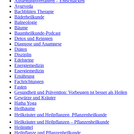
Ausleitungsverfahren – Entschlacken
Ayurveda
Bachblüten Therapie
Bäderheilkunde
Balneologie
Bäume
Baumheilkunde-Podcast
Detox und Reinigen
Diagnose und Anamnese
Diäten
Disziplin
Edelsteine
Energiemedizin
Energiemedizin
Ernährung
Fachrichtungen
Fasten
Gesundheit und Prävention: Vorbeugen ist besser als Heilen
Gewürze und Kräuter
Hatha Yoga
Heilbäume
Heilkräuter und Heilpflanzen  Pflanzenheilkunde
Heilkräuter und Heilpflanzen – Pflanzenheilkunde
Heilmittel
Heilpflanze und Pflanzenheilkunde