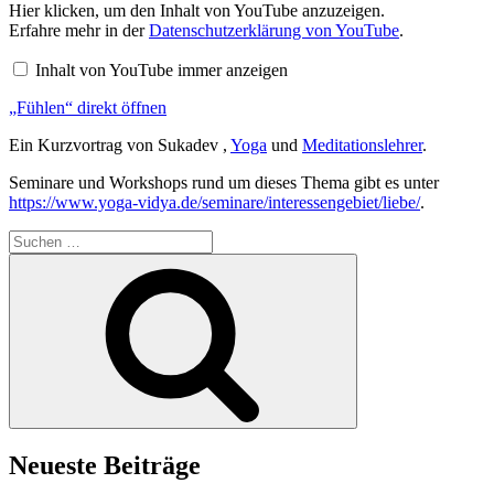
„Fühlen“
Hier klicken, um den Inhalt von YouTube anzuzeigen.
von
Erfahre mehr in der
Datenschutzerklärung von YouTube
.
YouTube
anzeigen
Inhalt von YouTube immer anzeigen
„Fühlen“ direkt öffnen
Ein Kurzvortrag von Sukadev ,
Yoga
und
Meditationslehrer
.
Seminare und Workshops rund um dieses Thema gibt es unter
https://www.yoga-vidya.de/seminare/interessengebiet/liebe/
.
Suchen
nach:
Suchen
Neueste Beiträge