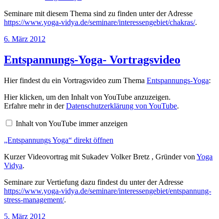
Seminare mit diesem Thema sind zu finden unter der Adresse
https://www.yoga-vidya.de/seminare/interessengebiet/chakras/
.
Veröffentlicht
6. März 2012
am
Entspannungs-Yoga- Vortragsvideo
Hier findest du ein Vortragsvideo zum Thema
Entspannungs-Yoga
:
„Entspannungs
Hier klicken, um den Inhalt von YouTube anzuzeigen.
Yoga“
Erfahre mehr in der
Datenschutzerklärung von YouTube
.
von
YouTube
Inhalt von YouTube immer anzeigen
anzeigen
„Entspannungs Yoga“ direkt öffnen
Kurzer Videovortrag mit Sukadev Volker Bretz , Gründer von
Yoga
Vidya
.
Seminare zur Vertiefung dazu findest du unter der Adresse
https://www.yoga-vidya.de/seminare/interessengebiet/entspannung-
stress-management/
.
Veröffentlicht
5. März 2012