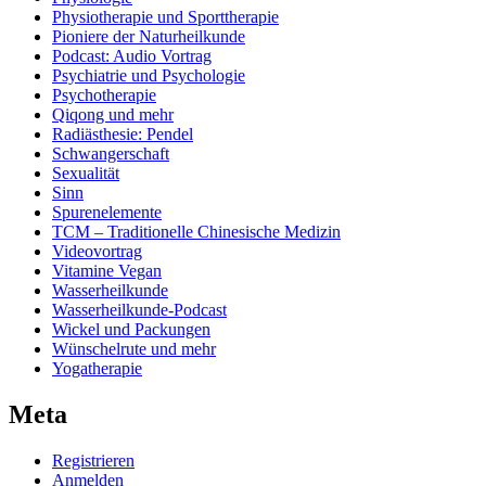
Physiotherapie und Sporttherapie
Pioniere der Naturheilkunde
Podcast: Audio Vortrag
Psychiatrie und Psychologie
Psychotherapie
Qiqong und mehr
Radiästhesie: Pendel
Schwangerschaft
Sexualität
Sinn
Spurenelemente
TCM – Traditionelle Chinesische Medizin
Videovortrag
Vitamine Vegan
Wasserheilkunde
Wasserheilkunde-Podcast
Wickel und Packungen
Wünschelrute und mehr
Yogatherapie
Meta
Registrieren
Anmelden