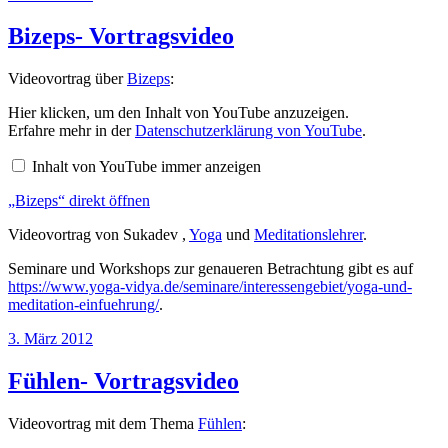
am
Bizeps- Vortragsvideo
Videovortrag über
Bizeps
:
„Bizeps“
Hier klicken, um den Inhalt von YouTube anzuzeigen.
von
Erfahre mehr in der
Datenschutzerklärung von YouTube
.
YouTube
anzeigen
Inhalt von YouTube immer anzeigen
„Bizeps“ direkt öffnen
Videovortrag von Sukadev ,
Yoga
und
Meditationslehrer
.
Seminare und Workshops zur genaueren Betrachtung gibt es auf
https://www.yoga-vidya.de/seminare/interessengebiet/yoga-und-
meditation-einfuehrung/
.
Veröffentlicht
3. März 2012
am
Fühlen- Vortragsvideo
Videovortrag mit dem Thema
Fühlen
: