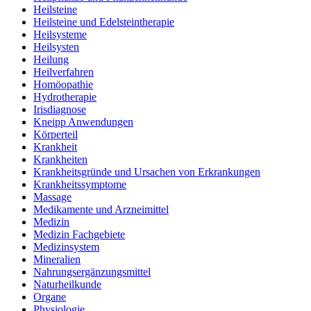
Heilsteine
Heilsteine und Edelsteintherapie
Heilsysteme
Heilsysten
Heilung
Heilverfahren
Homöopathie
Hydrotherapie
Irisdiagnose
Kneipp Anwendungen
Körperteil
Krankheit
Krankheiten
Krankheitsgründe und Ursachen von Erkrankungen
Krankheitssymptome
Massage
Medikamente und Arzneimittel
Medizin
Medizin Fachgebiete
Medizinsystem
Mineralien
Nahrungsergänzungsmittel
Naturheilkunde
Organe
Physiologie