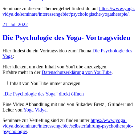
Seminare zu diesem Themengebiet findest du auf
https://www.yoga-
vidya.de/seminare/interessengebiet/psychologische-yogatherapie/
.
Veröffentlicht
21. Juli 2022
am
Die Psychologie des Yoga- Vortragsvideo
Hier findest du ein Vortragsvideo zum Thema
Die Psychologie des
Yoga
:
„Die
Hier klicken, um den Inhalt von YouTube anzuzeigen.
Psychologie
Erfahre mehr in der
Datenschutzerklärung von YouTube
.
des
Yoga“
Inhalt von YouTube immer anzeigen
von
YouTube
„Die Psychologie des Yoga“ direkt öffnen
anzeigen
Eine Video Abhandlung mit und von Sukadev Bretz , Gründer und
Leiter von
Yoga Vidya
.
Seminare zur Vertiefung sind zu finden unter
https://www.yoga-
vidya.de/seminare/interessengebiet/selbsterfahrung-psychotherapie-
psychologie/
.