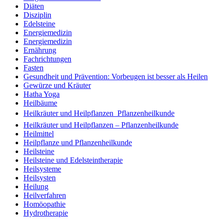
Diäten
Disziplin
Edelsteine
Energiemedizin
Energiemedizin
Ernährung
Fachrichtungen
Fasten
Gesundheit und Prävention: Vorbeugen ist besser als Heilen
Gewürze und Kräuter
Hatha Yoga
Heilbäume
Heilkräuter und Heilpflanzen  Pflanzenheilkunde
Heilkräuter und Heilpflanzen – Pflanzenheilkunde
Heilmittel
Heilpflanze und Pflanzenheilkunde
Heilsteine
Heilsteine und Edelsteintherapie
Heilsysteme
Heilsysten
Heilung
Heilverfahren
Homöopathie
Hydrotherapie