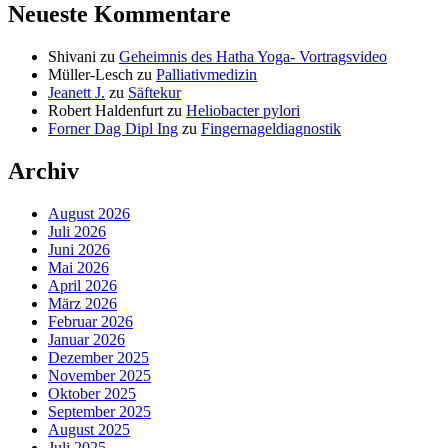
Neueste Kommentare
Shivani
zu
Geheimnis des Hatha Yoga- Vortragsvideo
Müller-Lesch
zu
Palliativmedizin
Jeanett J.
zu
Säftekur
Robert Haldenfurt
zu
Heliobacter pylori
Forner Dag Dipl Ing
zu
Fingernageldiagnostik
Archiv
August 2026
Juli 2026
Juni 2026
Mai 2026
April 2026
März 2026
Februar 2026
Januar 2026
Dezember 2025
November 2025
Oktober 2025
September 2025
August 2025
Juli 2025