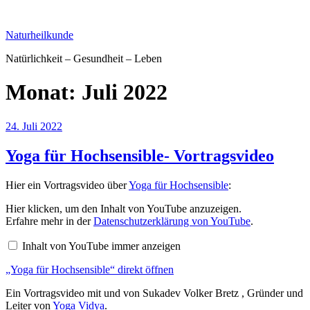
Zum
Inhalt
Naturheilkunde
springen
Natürlichkeit – Gesundheit – Leben
Monat:
Juli 2022
Veröffentlicht
24. Juli 2022
am
Yoga für Hochsensible- Vortragsvideo
Hier ein Vortragsvideo über
Yoga für Hochsensible
:
„Yoga
Hier klicken, um den Inhalt von YouTube anzuzeigen.
für
Erfahre mehr in der
Datenschutzerklärung von YouTube
.
Hochsensible“
von
Inhalt von YouTube immer anzeigen
YouTube
anzeigen
„Yoga für Hochsensible“ direkt öffnen
Ein Vortragsvideo mit und von Sukadev Volker Bretz , Gründer und
Leiter von
Yoga Vidya
.