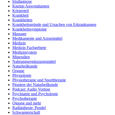
Irisdiagnose
Kneipp Anwendungen
Körperteil
Krankheit
Krankheiten
Krankheitsgründe und Ursachen von Erkrankungen
Krankheitssymptome
Massage
Medikamente und Arzneimittel
Medizin
Medizin Fachgebiete
Medizinsystem
Mineralien
Nahrungsergänzungsmittel
Naturheilkunde
Organe
Physiologie
Physiotherapie und Sporttherapie
Pioniere der Naturheilkunde
Podcast: Audio Vortrag
Psychiatrie und Psychologie
Psychotherapie
Qiqong und mehr
Radiästhesie: Pendel
Schwangerschaft