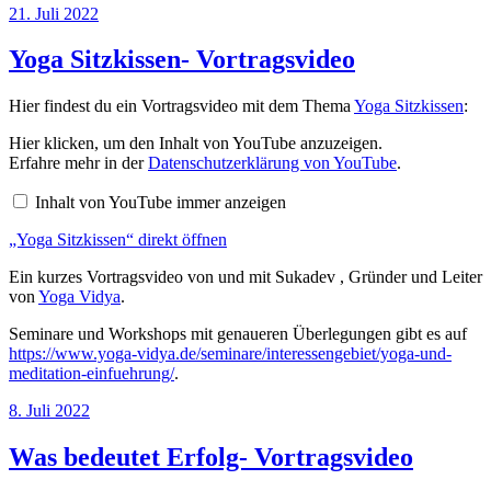
Veröffentlicht
21. Juli 2022
am
Yoga Sitzkissen- Vortragsvideo
Hier findest du ein Vortragsvideo mit dem Thema
Yoga Sitzkissen
:
„Yoga
Hier klicken, um den Inhalt von YouTube anzuzeigen.
Sitzkissen“
Erfahre mehr in der
Datenschutzerklärung von YouTube
.
von
YouTube
Inhalt von YouTube immer anzeigen
anzeigen
„Yoga Sitzkissen“ direkt öffnen
Ein kurzes Vortragsvideo von und mit Sukadev , Gründer und Leiter
von
Yoga Vidya
.
Seminare und Workshops mit genaueren Überlegungen gibt es auf
https://www.yoga-vidya.de/seminare/interessengebiet/yoga-und-
meditation-einfuehrung/
.
Veröffentlicht
8. Juli 2022
am
Was bedeutet Erfolg- Vortragsvideo