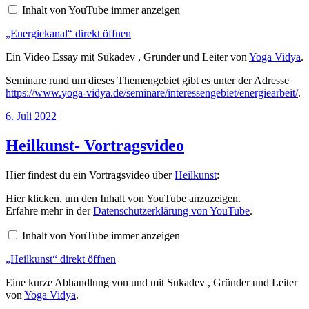
anzeigen
Inhalt von YouTube immer anzeigen
„Energiekanal“ direkt öffnen
Ein Video Essay mit Sukadev , Gründer und Leiter von
Yoga Vidya
.
Seminare rund um dieses Themengebiet gibt es unter der Adresse
https://www.yoga-vidya.de/seminare/interessengebiet/energiearbeit/
.
Veröffentlicht
6. Juli 2022
am
Heilkunst- Vortragsvideo
Hier findest du ein Vortragsvideo über
Heilkunst
:
„Heilkunst“
Hier klicken, um den Inhalt von YouTube anzuzeigen.
von
Erfahre mehr in der
Datenschutzerklärung von YouTube
.
YouTube
anzeigen
Inhalt von YouTube immer anzeigen
„Heilkunst“ direkt öffnen
Eine kurze Abhandlung von und mit Sukadev , Gründer und Leiter
von
Yoga Vidya
.