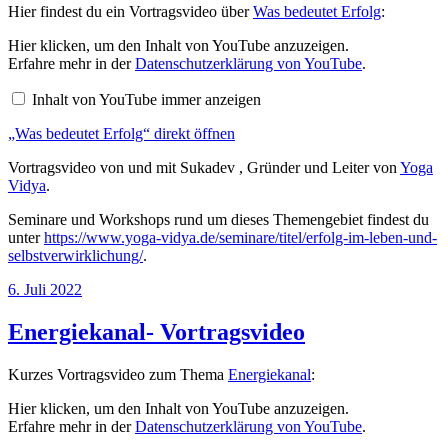
Hier findest du ein Vortragsvideo über
Was bedeutet Erfolg
:
„Was
Hier klicken, um den Inhalt von YouTube anzuzeigen.
bedeutet
Erfahre mehr in der
Datenschutzerklärung von YouTube
.
Erfolg“
von
Inhalt von YouTube immer anzeigen
YouTube
anzeigen
„Was bedeutet Erfolg“ direkt öffnen
Vortragsvideo von und mit Sukadev , Gründer und Leiter von
Yoga
Vidya
.
Seminare und Workshops rund um dieses Themengebiet findest du
unter
https://www.yoga-vidya.de/seminare/titel/erfolg-im-leben-und-
selbstverwirklichung/
.
Veröffentlicht
6. Juli 2022
am
Energiekanal- Vortragsvideo
Kurzes Vortragsvideo zum Thema
Energiekanal
:
„Energiekanal“
Hier klicken, um den Inhalt von YouTube anzuzeigen.
von
Erfahre mehr in der
Datenschutzerklärung von YouTube
.
YouTube