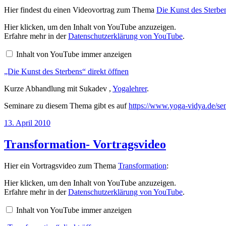
Hier findest du einen Videovortrag zum Thema
Die Kunst des Sterbe
„Die
Hier klicken, um den Inhalt von YouTube anzuzeigen.
Kunst
Erfahre mehr in der
Datenschutzerklärung von YouTube
.
des
Sterbens“
Inhalt von YouTube immer anzeigen
von
YouTube
„Die Kunst des Sterbens“ direkt öffnen
anzeigen
Kurze Abhandlung mit Sukadev ,
Yogalehrer
.
Seminare zu diesem Thema gibt es auf
https://www.yoga-vidya.de/sem
Veröffentlicht
13. April 2010
am
Transformation- Vortragsvideo
Hier ein Vortragsvideo zum Thema
Transformation
:
„Transformation“
Hier klicken, um den Inhalt von YouTube anzuzeigen.
von
Erfahre mehr in der
Datenschutzerklärung von YouTube
.
YouTube
anzeigen
Inhalt von YouTube immer anzeigen