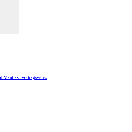
o
nd Mantras- Vortragsvideo