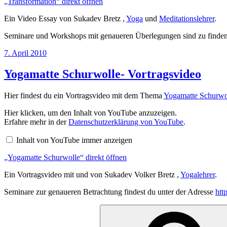
„Transformation“ direkt öffnen
Ein Video Essay von Sukadev Bretz ,
Yoga
und
Meditationslehrer
.
Seminare und Workshops mit genaueren Überlegungen sind zu finden
Veröffentlicht
7. April 2010
am
Yogamatte Schurwolle- Vortragsvideo
Hier findest du ein Vortragsvideo mit dem Thema
Yogamatte Schurwo
„Yogamatte
Hier klicken, um den Inhalt von YouTube anzuzeigen.
Schurwolle“
Erfahre mehr in der
Datenschutzerklärung von YouTube
.
von
YouTube
Inhalt von YouTube immer anzeigen
anzeigen
„Yogamatte Schurwolle“ direkt öffnen
Ein Vortragsvideo mit und von Sukadev Volker Bretz ,
Yogalehrer
.
Seminare zur genaueren Betrachtung findest du unter der Adresse
htt
Suchen
nach: