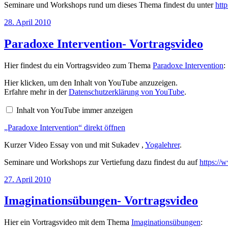
Seminare und Workshops rund um dieses Thema findest du unter
htt
Veröffentlicht
28. April 2010
am
Paradoxe Intervention- Vortragsvideo
Hier findest du ein Vortragsvideo zum Thema
Paradoxe Intervention
:
„Paradoxe
Hier klicken, um den Inhalt von YouTube anzuzeigen.
Intervention“
Erfahre mehr in der
Datenschutzerklärung von YouTube
.
von
YouTube
Inhalt von YouTube immer anzeigen
anzeigen
„Paradoxe Intervention“ direkt öffnen
Kurzer Video Essay von und mit Sukadev ,
Yogalehrer
.
Seminare und Workshops zur Vertiefung dazu findest du auf
https://
Veröffentlicht
27. April 2010
am
Imaginationsübungen- Vortragsvideo
Hier ein Vortragsvideo mit dem Thema
Imaginationsübungen
: