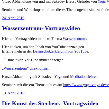
Video Abhandlung von und mit Sukadev Bretz , Gründer von
Yoga V
Seminare und Workshops rund um dieses Themengebiet sind zu finde
Veröffentlicht
24. April 2010
am
Wasserzentrum- Vortragsvideo
Hier ein Vortragsvideo mit dem Thema
Wasserzentrum
:
„Wasserzentrum“
Hier klicken, um den Inhalt von YouTube anzuzeigen.
von
Erfahre mehr in der
Datenschutzerklärung von YouTube
.
YouTube
anzeigen
Inhalt von YouTube immer anzeigen
„Wasserzentrum“ direkt öffnen
Kurze Abhandlung mit Sukadev ,
Yoga
und
Meditationslehrer
.
Seminare mit diesem Thema gibt es auf
https://www.yoga-vidya.de/se
Veröffentlicht
13. April 2010
am
Die Kunst des Sterbens- Vortragsvideo