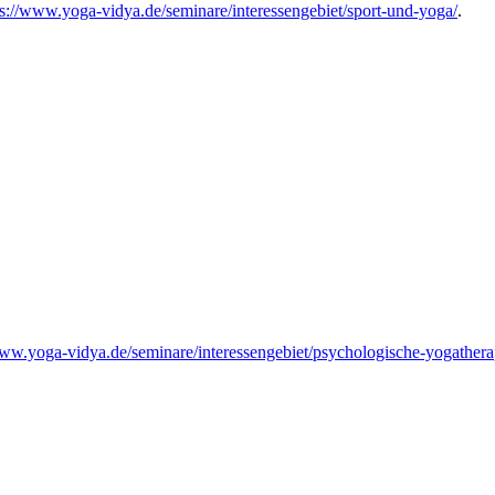
ps://www.yoga-vidya.de/seminare/interessengebiet/sport-und-yoga/
.
www.yoga-vidya.de/seminare/interessengebiet/psychologische-yogathera