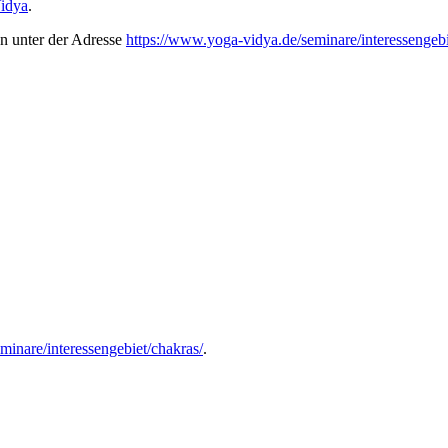
idya
.
n unter der Adresse
https://www.yoga-vidya.de/seminare/interessengebi
minare/interessengebiet/chakras/
.