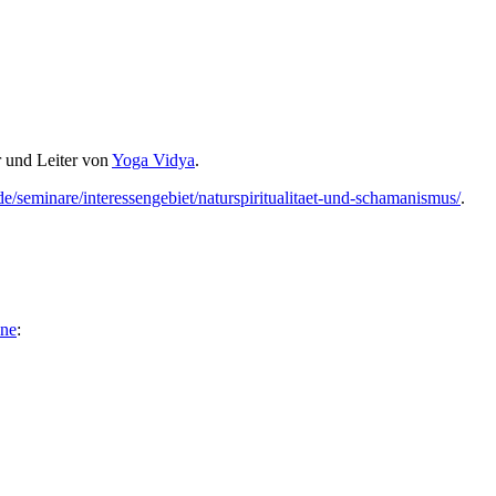
 und Leiter von
Yoga Vidya
.
e/seminare/interessengebiet/naturspiritualitaet-und-schamanismus/
.
une
: