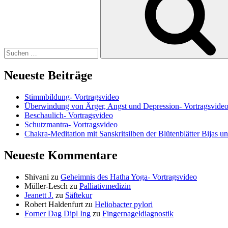
Neueste Beiträge
Stimmbildung- Vortragsvideo
Überwindung von Ärger, Angst und Depression- Vortragsvide
Beschaulich- Vortragsvideo
Schutzmantra- Vortragsvideo
Chakra-Meditation mit Sanskritsilben der Blütenblätter Bijas u
Neueste Kommentare
Shivani
zu
Geheimnis des Hatha Yoga- Vortragsvideo
Müller-Lesch
zu
Palliativmedizin
Jeanett J.
zu
Säftekur
Robert Haldenfurt
zu
Heliobacter pylori
Forner Dag Dipl Ing
zu
Fingernageldiagnostik