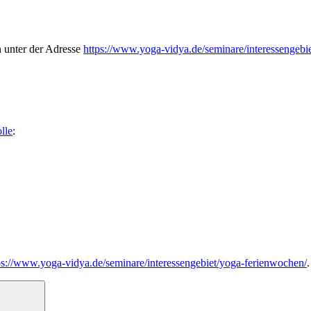
 unter der Adresse
https://www.yoga-vidya.de/seminare/interessengebi
lle
:
ps://www.yoga-vidya.de/seminare/interessengebiet/yoga-ferienwochen/
.
Suchen