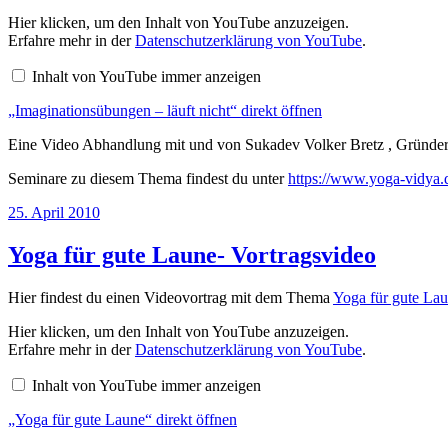
„Imaginationsübungen
Hier klicken, um den Inhalt von YouTube anzuzeigen.
–
Erfahre mehr in der
Datenschutzerklärung von YouTube
.
läuft
nicht“
Inhalt von YouTube immer anzeigen
von
YouTube
„Imaginationsübungen – läuft nicht“ direkt öffnen
anzeigen
Eine Video Abhandlung mit und von Sukadev Volker Bretz , Gründer
Seminare zu diesem Thema findest du unter
https://www.yoga-vidya.d
Veröffentlicht
25. April 2010
am
Yoga für gute Laune- Vortragsvideo
Hier findest du einen Videovortrag mit dem Thema
Yoga für gute La
„Yoga
Hier klicken, um den Inhalt von YouTube anzuzeigen.
für
Erfahre mehr in der
Datenschutzerklärung von YouTube
.
gute
Laune“
Inhalt von YouTube immer anzeigen
von
YouTube
„Yoga für gute Laune“ direkt öffnen
anzeigen