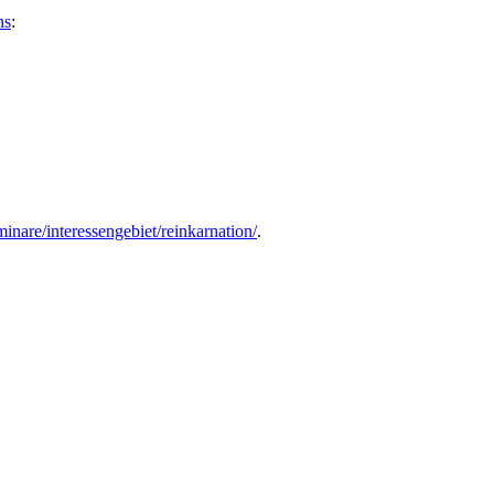
ns
:
inare/interessengebiet/reinkarnation/
.