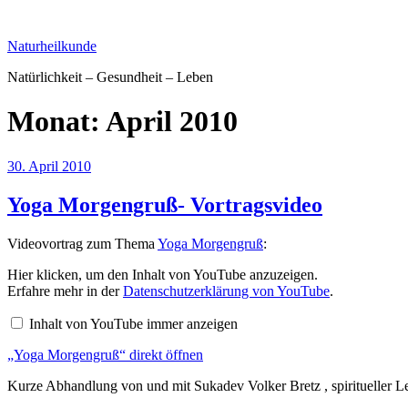
Zum
Inhalt
Naturheilkunde
springen
Natürlichkeit – Gesundheit – Leben
Monat:
April 2010
Veröffentlicht
30. April 2010
am
Yoga Morgengruß- Vortragsvideo
Videovortrag zum Thema
Yoga Morgengruß
:
„Yoga
Hier klicken, um den Inhalt von YouTube anzuzeigen.
Morgengruß“
Erfahre mehr in der
Datenschutzerklärung von YouTube
.
von
YouTube
Inhalt von YouTube immer anzeigen
anzeigen
„Yoga Morgengruß“ direkt öffnen
Kurze Abhandlung von und mit Sukadev Volker Bretz , spiritueller 