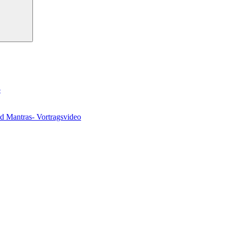
o
nd Mantras- Vortragsvideo