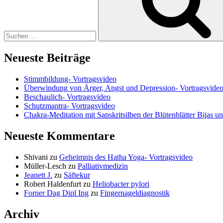
Neueste Beiträge
Stimmbildung- Vortragsvideo
Überwindung von Ärger, Angst und Depression- Vortragsvide
Beschaulich- Vortragsvideo
Schutzmantra- Vortragsvideo
Chakra-Meditation mit Sanskritsilben der Blütenblätter Bijas u
Neueste Kommentare
Shivani
zu
Geheimnis des Hatha Yoga- Vortragsvideo
Müller-Lesch
zu
Palliativmedizin
Jeanett J.
zu
Säftekur
Robert Haldenfurt
zu
Heliobacter pylori
Forner Dag Dipl Ing
zu
Fingernageldiagnostik
Archiv