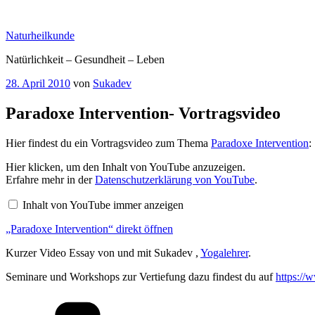
Zum
Inhalt
Naturheilkunde
springen
Natürlichkeit – Gesundheit – Leben
Veröffentlicht
28. April 2010
von
Sukadev
am
Paradoxe Intervention- Vortragsvideo
Hier findest du ein Vortragsvideo zum Thema
Paradoxe Intervention
:
„Paradoxe
Hier klicken, um den Inhalt von YouTube anzuzeigen.
Intervention“
Erfahre mehr in der
Datenschutzerklärung von YouTube
.
von
YouTube
Inhalt von YouTube immer anzeigen
anzeigen
„Paradoxe Intervention“ direkt öffnen
Kurzer Video Essay von und mit Sukadev ,
Yogalehrer
.
Seminare und Workshops zur Vertiefung dazu findest du auf
https://
Kategorien