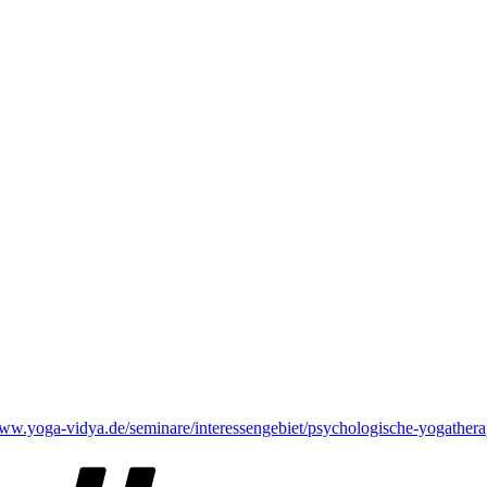
www.yoga-vidya.de/seminare/interessengebiet/psychologische-yogathera
Schlagwörter