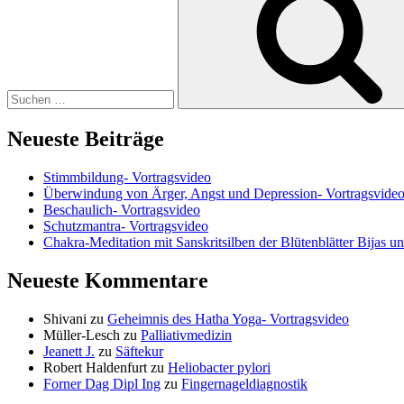
Neueste Beiträge
Stimmbildung- Vortragsvideo
Überwindung von Ärger, Angst und Depression- Vortragsvide
Beschaulich- Vortragsvideo
Schutzmantra- Vortragsvideo
Chakra-Meditation mit Sanskritsilben der Blütenblätter Bijas u
Neueste Kommentare
Shivani
zu
Geheimnis des Hatha Yoga- Vortragsvideo
Müller-Lesch
zu
Palliativmedizin
Jeanett J.
zu
Säftekur
Robert Haldenfurt
zu
Heliobacter pylori
Forner Dag Dipl Ing
zu
Fingernageldiagnostik