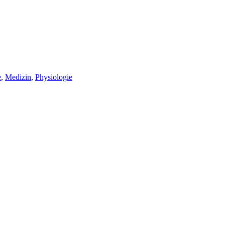
rter
e
,
Medizin
,
Physiologie