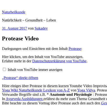
Zum
Inhalt
Naturheilkunde
springen
Natürlichkeit – Gesundheit – Leben
Veröffentlicht
31. August 2017
von
Sukadev
am
Protease Video
Darlegungen und Einsichten mit dem Inhalt
Protease
:
„Protease“
Hier klicken, um den Inhalt von YouTube anzuzeigen.
von
Erfahre mehr in der
Datenschutzerklärung von YouTube
.
YouTube
anzeigen
Inhalt von YouTube immer anzeigen
„Protease“ direkt öffnen
Höre einiges über Protease in diesem kurzen Youtube Video Improvisa
Yoga Wiki Naturheilkunde Lexikon von A-Z
von
Yoga Vidya
. Prote
Verwandte Begriffe sind z.B. *
Anatomie und Physiologie
: Proteas
In
Ayurveda Ausbildungen
erfährst du mehr zum Thema Gesundheit u
Bitte beachte zu diesem Vortrag über Protease auch den auch den
Ges