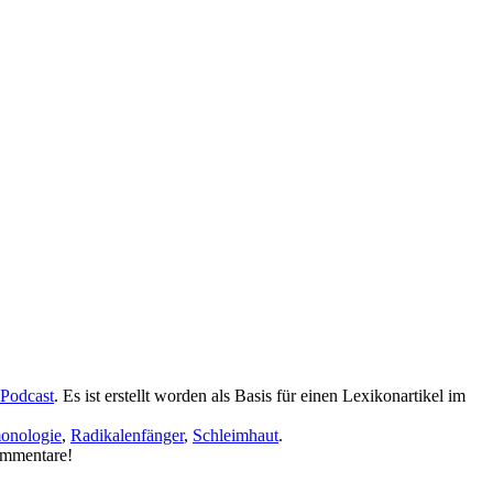
 Podcast
. Es ist erstellt worden als Basis für einen Lexikonartikel im
onologie
,
Radikalenfänger
,
Schleimhaut
.
ommentare!