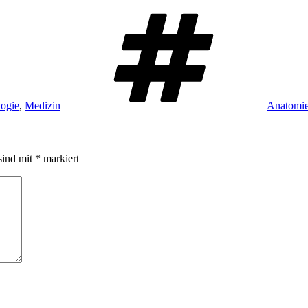
Schlagwö
ogie
,
Medizin
Anatomi
sind mit
*
markiert