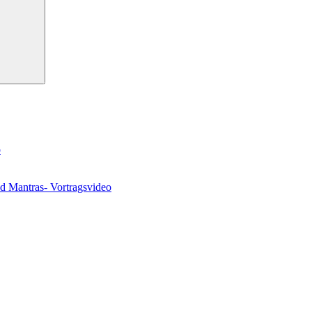
o
nd Mantras- Vortragsvideo