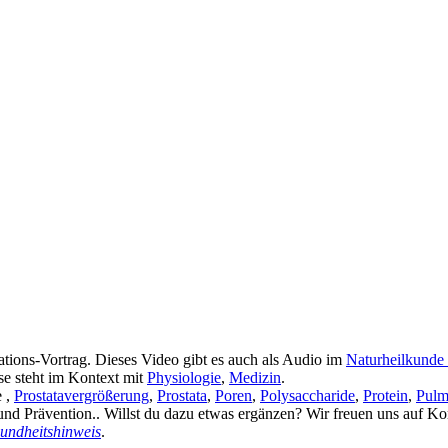
tions-Vortrag. Dieses Video gibt es auch als Audio im
Naturheilkunde
ase steht im Kontext mit
Physiologie
,
Medizin
.
e ,
Prostatavergrößerung
,
Prostata
,
Poren
,
Polysaccharide
,
Protein
,
Pulm
nd Prävention.. Willst du dazu etwas ergänzen? Wir freuen uns auf K
undheitshinweis
.