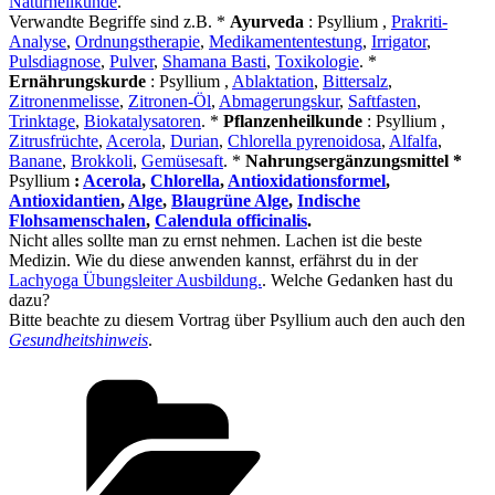
Naturheilkunde
.
Verwandte Begriffe sind z.B. *
Ayurveda
: Psyllium ,
Prakriti-
Analyse
,
Ordnungstherapie
,
Medikamententestung
,
Irrigator
,
Pulsdiagnose
,
Pulver
,
Shamana Basti
,
Toxikologie
. *
Ernährungskurde
: Psyllium ,
Ablaktation
,
Bittersalz
,
Zitronenmelisse
,
Zitronen-Öl
,
Abmagerungskur
,
Saftfasten
,
Trinktage
,
Biokatalysatoren
. *
Pflanzenheilkunde
: Psyllium ,
Zitrusfrüchte
,
Acerola
,
Durian
,
Chlorella pyrenoidosa
,
Alfalfa
,
Banane
,
Brokkoli
,
Gemüsesaft
. *
Nahrungsergänzungsmittel *
Psyllium
:
Acerola
,
Chlorella
,
Antioxidationsformel
,
Antioxidantien
,
Alge
,
Blaugrüne Alge
,
Indische
Flohsamenschalen
,
Calendula officinalis
.
Nicht alles sollte man zu ernst nehmen. Lachen ist die beste
Medizin. Wie du diese anwenden kannst, erfährst du in der
Lachyoga Übungsleiter Ausbildung.
. Welche Gedanken hast du
dazu?
Bitte beachte zu diesem Vortrag über Psyllium auch den auch den
Gesundheitshinweis
.
Kategorien