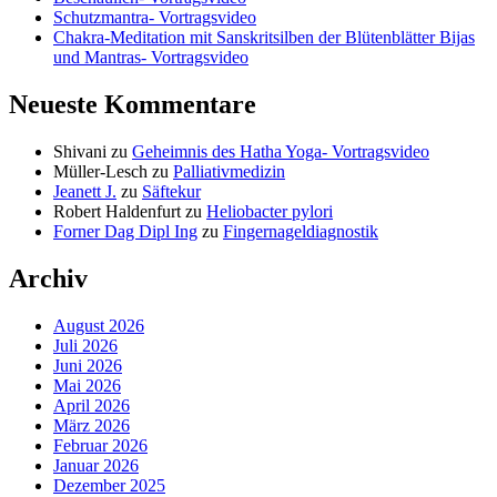
Schutzmantra- Vortragsvideo
Chakra-Meditation mit Sanskritsilben der Blütenblätter Bijas
und Mantras- Vortragsvideo
Neueste Kommentare
Shivani
zu
Geheimnis des Hatha Yoga- Vortragsvideo
Müller-Lesch
zu
Palliativmedizin
Jeanett J.
zu
Säftekur
Robert Haldenfurt
zu
Heliobacter pylori
Forner Dag Dipl Ing
zu
Fingernageldiagnostik
Archiv
August 2026
Juli 2026
Juni 2026
Mai 2026
April 2026
März 2026
Februar 2026
Januar 2026
Dezember 2025