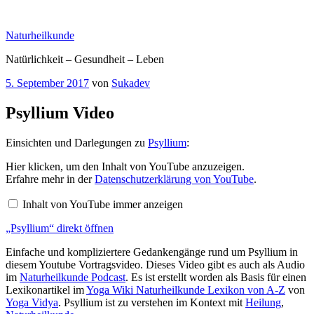
Zum
Inhalt
Naturheilkunde
springen
Natürlichkeit – Gesundheit – Leben
Veröffentlicht
5. September 2017
von
Sukadev
am
Psyllium Video
Einsichten und Darlegungen zu
Psyllium
:
„Psyllium“
Hier klicken, um den Inhalt von YouTube anzuzeigen.
von
Erfahre mehr in der
Datenschutzerklärung von YouTube
.
YouTube
anzeigen
Inhalt von YouTube immer anzeigen
„Psyllium“ direkt öffnen
Einfache und kompliziertere Gedankengänge rund um Psyllium in
diesem Youtube Vortragsvideo. Dieses Video gibt es auch als Audio
im
Naturheilkunde Podcast
. Es ist erstellt worden als Basis für einen
Lexikonartikel im
Yoga Wiki Naturheilkunde Lexikon von A-Z
von
Yoga Vidya
. Psyllium ist zu verstehen im Kontext mit
Heilung
,