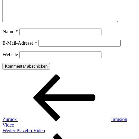
Name
*
E-Mail-Adresse
*
Website
Beitragsnavigation
Vorheriger
Beitrag
Zurück
Infusion
Video
Nächster
Weiter
Plazebo Video
Beitrag