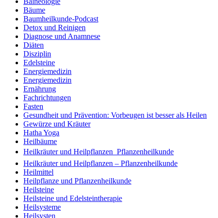
Balneologie
Bäume
Baumheilkunde-Podcast
Detox und Reinigen
Diagnose und Anamnese
Diäten
Disziplin
Edelsteine
Energiemedizin
Energiemedizin
Ernährung
Fachrichtungen
Fasten
Gesundheit und Prävention: Vorbeugen ist besser als Heilen
Gewürze und Kräuter
Hatha Yoga
Heilbäume
Heilkräuter und Heilpflanzen  Pflanzenheilkunde
Heilkräuter und Heilpflanzen – Pflanzenheilkunde
Heilmittel
Heilpflanze und Pflanzenheilkunde
Heilsteine
Heilsteine und Edelsteintherapie
Heilsysteme
Heilsysten