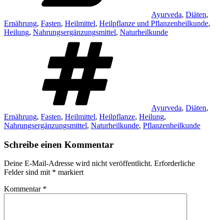
Ayurveda
,
Diäten
,
Ernährung
,
Fasten
,
Heilmittel
,
Heilpflanze und Pflanzenheilkunde
,
Heilung
,
Nahrungsergänzungsmittel
,
Naturheilkunde
Schlagwörter
Ayurveda
,
Diäten
,
Ernährung
,
Fasten
,
Heilmittel
,
Heilpflanze
,
Heilung
,
Nahrungsergänzungsmittel
,
Naturheilkunde
,
Pflanzenheilkunde
Schreibe einen Kommentar
Deine E-Mail-Adresse wird nicht veröffentlicht.
Erforderliche
Felder sind mit
*
markiert
Kommentar
*