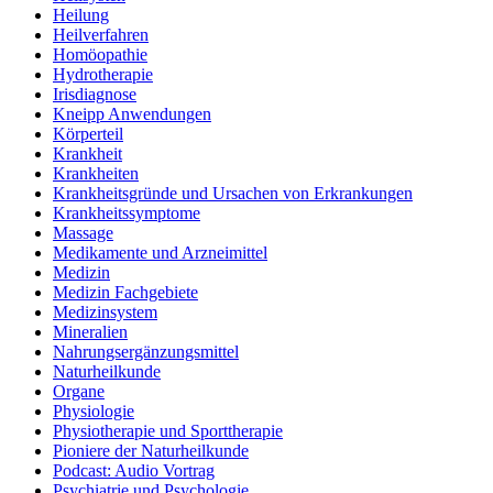
Heilung
Heilverfahren
Homöopathie
Hydrotherapie
Irisdiagnose
Kneipp Anwendungen
Körperteil
Krankheit
Krankheiten
Krankheitsgründe und Ursachen von Erkrankungen
Krankheitssymptome
Massage
Medikamente und Arzneimittel
Medizin
Medizin Fachgebiete
Medizinsystem
Mineralien
Nahrungsergänzungsmittel
Naturheilkunde
Organe
Physiologie
Physiotherapie und Sporttherapie
Pioniere der Naturheilkunde
Podcast: Audio Vortrag
Psychiatrie und Psychologie