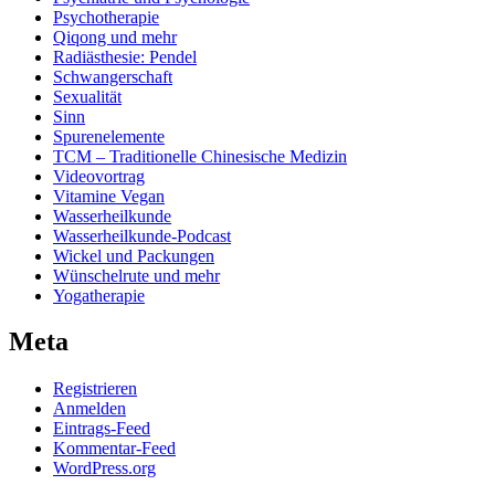
Psychotherapie
Qiqong und mehr
Radiästhesie: Pendel
Schwangerschaft
Sexualität
Sinn
Spurenelemente
TCM – Traditionelle Chinesische Medizin
Videovortrag
Vitamine Vegan
Wasserheilkunde
Wasserheilkunde-Podcast
Wickel und Packungen
Wünschelrute und mehr
Yogatherapie
Meta
Registrieren
Anmelden
Eintrags-Feed
Kommentar-Feed
WordPress.org