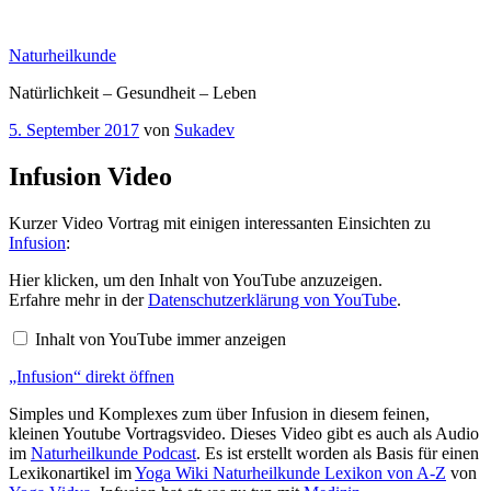
Zum
Inhalt
Naturheilkunde
springen
Natürlichkeit – Gesundheit – Leben
Veröffentlicht
5. September 2017
von
Sukadev
am
Infusion Video
Kurzer Video Vortrag mit einigen interessanten Einsichten zu
Infusion
:
„Infusion“
Hier klicken, um den Inhalt von YouTube anzuzeigen.
von
Erfahre mehr in der
Datenschutzerklärung von YouTube
.
YouTube
anzeigen
Inhalt von YouTube immer anzeigen
„Infusion“ direkt öffnen
Simples und Komplexes zum über Infusion in diesem feinen,
kleinen Youtube Vortragsvideo. Dieses Video gibt es auch als Audio
im
Naturheilkunde Podcast
. Es ist erstellt worden als Basis für einen
Lexikonartikel im
Yoga Wiki Naturheilkunde Lexikon von A-Z
von