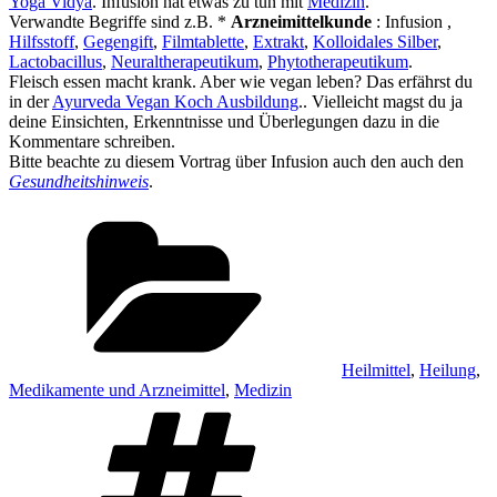
Yoga Vidya
. Infusion hat etwas zu tun mit
Medizin
.
Verwandte Begriffe sind z.B. *
Arzneimittelkunde
: Infusion ,
Hilfsstoff
,
Gegengift
,
Filmtablette
,
Extrakt
,
Kolloidales Silber
,
Lactobacillus
,
Neuraltherapeutikum
,
Phytotherapeutikum
.
Fleisch essen macht krank. Aber wie vegan leben? Das erfährst du
in der
Ayurveda Vegan Koch Ausbildung
.. Vielleicht magst du ja
deine Einsichten, Erkenntnisse und Überlegungen dazu in die
Kommentare schreiben.
Bitte beachte zu diesem Vortrag über Infusion auch den auch den
Gesundheitshinweis
.
Kategorien
Heilmittel
,
Heilung
,
Medikamente und Arzneimittel
,
Medizin
Schlagwörter