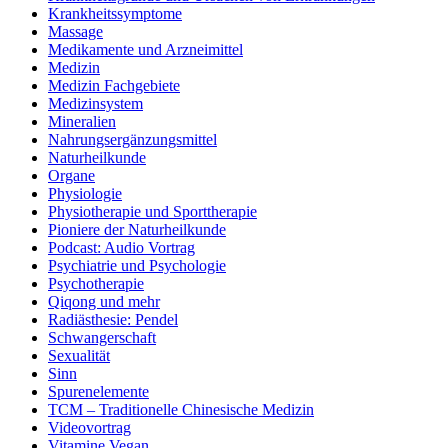
Krankheitssymptome
Massage
Medikamente und Arzneimittel
Medizin
Medizin Fachgebiete
Medizinsystem
Mineralien
Nahrungsergänzungsmittel
Naturheilkunde
Organe
Physiologie
Physiotherapie und Sporttherapie
Pioniere der Naturheilkunde
Podcast: Audio Vortrag
Psychiatrie und Psychologie
Psychotherapie
Qiqong und mehr
Radiästhesie: Pendel
Schwangerschaft
Sexualität
Sinn
Spurenelemente
TCM – Traditionelle Chinesische Medizin
Videovortrag
Vitamine Vegan