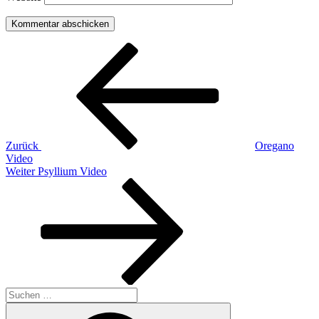
Beitragsnavigation
Vorheriger
Beitrag
Zurück
Oregano
Video
Nächster
Weiter
Psyllium Video
Beitrag
Suchen
nach:
Suchen