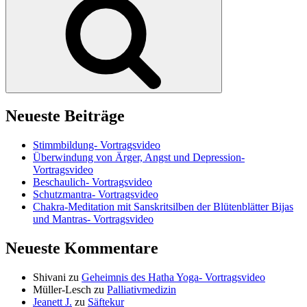
Neueste Beiträge
Stimmbildung- Vortragsvideo
Überwindung von Ärger, Angst und Depression-
Vortragsvideo
Beschaulich- Vortragsvideo
Schutzmantra- Vortragsvideo
Chakra-Meditation mit Sanskritsilben der Blütenblätter Bijas
und Mantras- Vortragsvideo
Neueste Kommentare
Shivani
zu
Geheimnis des Hatha Yoga- Vortragsvideo
Müller-Lesch
zu
Palliativmedizin
Jeanett J.
zu
Säftekur