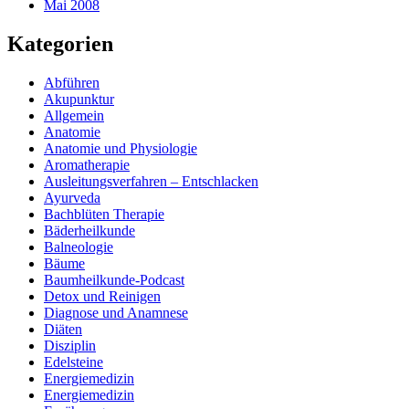
Mai 2008
Kategorien
Abführen
Akupunktur
Allgemein
Anatomie
Anatomie und Physiologie
Aromatherapie
Ausleitungsverfahren – Entschlacken
Ayurveda
Bachblüten Therapie
Bäderheilkunde
Balneologie
Bäume
Baumheilkunde-Podcast
Detox und Reinigen
Diagnose und Anamnese
Diäten
Disziplin
Edelsteine
Energiemedizin
Energiemedizin