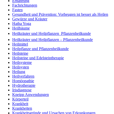
Ernährung
Fachrichtungen
Fasten
Gesundheit und Prävention: Vorbeugen ist besser als Heilen
Gewürze und Kräuter
Hatha Yoga
Heilbäume
Heilkräuter und Heilpflanzen  Pflanzenheilkunde
Heilkräuter und Heilpflanzen – Pflanzenheilkunde
Heilmittel
Heilpflanze und Pflanzenheilkunde
Heilsteine
Heilsteine und Edelsteintherapie
Heilsysteme
Heilsysten
Heilung
Heilverfahren
Homöopathie
Hydrotherapie
Irisdiagnose
Kneipp Anwendungen
Körperteil
Krankheit
Krankheiten
Krankheitsgründe und Ursachen von Erkrankungen