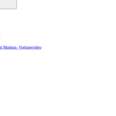
o
nd Mantras- Vortragsvideo