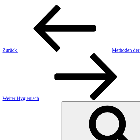
Beitragsnavigation
Vorheriger
Beitrag
Zurück
Methoden der
Nächster
Beitrag
Weiter
Hygienisch
Suchen
nach: