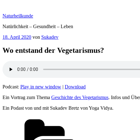
Zum
Inhalt
Naturheilkunde
springen
Natürlichkeit – Gesundheit – Leben
Veröffentlicht
18. April 2020
von
Sukadev
am
Wo entstand der Vegetarismus?
Podcast:
Play in new window
|
Download
Ein Vortrag zum Thema
Geschichte des Vegetarismus
. Infos und Üb
Ein Podast von und mit Sukadev Bretz von Yoga Vidya.
Kategorien