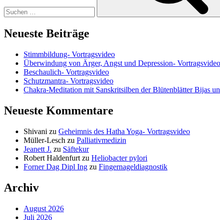
Neueste Beiträge
Stimmbildung- Vortragsvideo
Überwindung von Ärger, Angst und Depression- Vortragsvide
Beschaulich- Vortragsvideo
Schutzmantra- Vortragsvideo
Chakra-Meditation mit Sanskritsilben der Blütenblätter Bijas u
Neueste Kommentare
Shivani
zu
Geheimnis des Hatha Yoga- Vortragsvideo
Müller-Lesch
zu
Palliativmedizin
Jeanett J.
zu
Säftekur
Robert Haldenfurt
zu
Heliobacter pylori
Forner Dag Dipl Ing
zu
Fingernageldiagnostik
Archiv
August 2026
Juli 2026