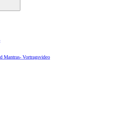
o
nd Mantras- Vortragsvideo