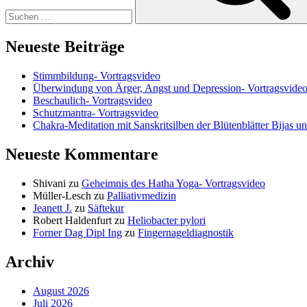
Neueste Beiträge
Stimmbildung- Vortragsvideo
Überwindung von Ärger, Angst und Depression- Vortragsvide
Beschaulich- Vortragsvideo
Schutzmantra- Vortragsvideo
Chakra-Meditation mit Sanskritsilben der Blütenblätter Bijas u
Neueste Kommentare
Shivani
zu
Geheimnis des Hatha Yoga- Vortragsvideo
Müller-Lesch
zu
Palliativmedizin
Jeanett J.
zu
Säftekur
Robert Haldenfurt
zu
Heliobacter pylori
Forner Dag Dipl Ing
zu
Fingernageldiagnostik
Archiv
August 2026
Juli 2026