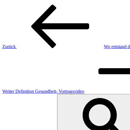
Beitragsnavigation
Vorheriger
Beitrag
Zurück
Wo entstand d
Nächster
Beitrag
Weiter
Definition Gesundheit- Vortragsvideo
Suchen
nach: