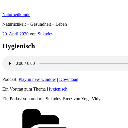
Zum
Inhalt
Naturheilkunde
springen
Natürlichkeit – Gesundheit – Leben
Veröffentlicht
20. April 2020
von
Sukadev
am
Hygienisch
Podcast:
Play in new window
|
Download
Ein Vortrag zum Thema
Hygienisch
Ein Podast von und mit Sukadev Bretz von Yoga Vidya.
Kategorien