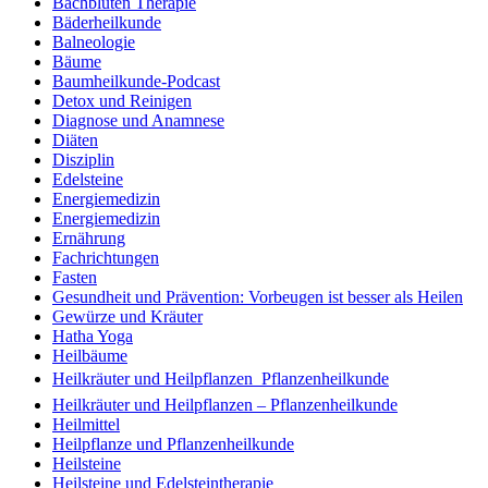
Bachblüten Therapie
Bäderheilkunde
Balneologie
Bäume
Baumheilkunde-Podcast
Detox und Reinigen
Diagnose und Anamnese
Diäten
Disziplin
Edelsteine
Energiemedizin
Energiemedizin
Ernährung
Fachrichtungen
Fasten
Gesundheit und Prävention: Vorbeugen ist besser als Heilen
Gewürze und Kräuter
Hatha Yoga
Heilbäume
Heilkräuter und Heilpflanzen  Pflanzenheilkunde
Heilkräuter und Heilpflanzen – Pflanzenheilkunde
Heilmittel
Heilpflanze und Pflanzenheilkunde
Heilsteine
Heilsteine und Edelsteintherapie