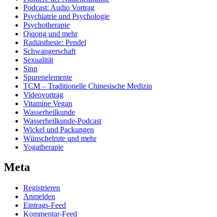
Podcast: Audio Vortrag
Psychiatrie und Psychologie
Psychotherapie
Qiqong und mehr
Radiästhesie: Pendel
Schwangerschaft
Sexualität
Sinn
Spurenelemente
TCM – Traditionelle Chinesische Medizin
Videovortrag
Vitamine Vegan
Wasserheilkunde
Wasserheilkunde-Podcast
Wickel und Packungen
Wünschelrute und mehr
Yogatherapie
Meta
Registrieren
Anmelden
Eintrags-Feed
Kommentar-Feed