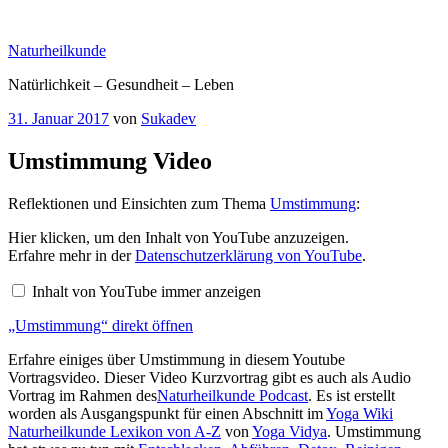
Zum
Inhalt
Naturheilkunde
springen
Natürlichkeit – Gesundheit – Leben
Veröffentlicht
31. Januar 2017
von
Sukadev
am
Umstimmung Video
Reflektionen und Einsichten zum Thema
Umstimmung
:
„Umstimmung“
Hier klicken, um den Inhalt von YouTube anzuzeigen.
von
Erfahre mehr in der
Datenschutzerklärung von YouTube
.
YouTube
anzeigen
Inhalt von YouTube immer anzeigen
„Umstimmung“ direkt öffnen
Erfahre einiges über Umstimmung in diesem Youtube
Vortragsvideo. Dieser Video Kurzvortrag gibt es auch als Audio
Vortrag im Rahmen des
Naturheilkunde Podcast
. Es ist erstellt
worden als Ausgangspunkt für einen Abschnitt im
Yoga Wiki
Naturheilkunde Lexikon von A-Z
von
Yoga Vidya
. Umstimmung