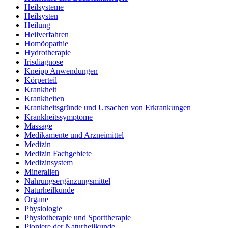
Heilsysteme
Heilsysten
Heilung
Heilverfahren
Homöopathie
Hydrotherapie
Irisdiagnose
Kneipp Anwendungen
Körperteil
Krankheit
Krankheiten
Krankheitsgründe und Ursachen von Erkrankungen
Krankheitssymptome
Massage
Medikamente und Arzneimittel
Medizin
Medizin Fachgebiete
Medizinsystem
Mineralien
Nahrungsergänzungsmittel
Naturheilkunde
Organe
Physiologie
Physiotherapie und Sporttherapie
Pioniere der Naturheilkunde