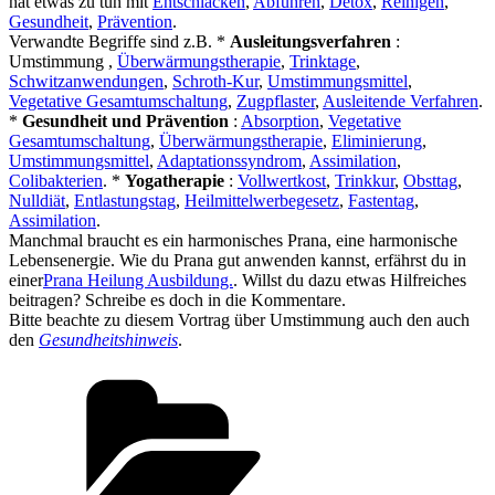
hat etwas zu tun mit
Entschlacken
,
Abführen
,
Detox
,
Reinigen
,
Gesundheit
,
Prävention
.
Verwandte Begriffe sind z.B. *
Ausleitungsverfahren
:
Umstimmung ,
Überwärmungstherapie
,
Trinktage
,
Schwitzanwendungen
,
Schroth-Kur
,
Umstimmungsmittel
,
Vegetative Gesamtumschaltung
,
Zugpflaster
,
Ausleitende Verfahren
.
*
Gesundheit und Prävention
:
Absorption
,
Vegetative
Gesamtumschaltung
,
Überwärmungstherapie
,
Eliminierung
,
Umstimmungsmittel
,
Adaptationssyndrom
,
Assimilation
,
Colibakterien
. *
Yogatherapie
:
Vollwertkost
,
Trinkkur
,
Obsttag
,
Nulldiät
,
Entlastungstag
,
Heilmittelwerbegesetz
,
Fastentag
,
Assimilation
.
Manchmal braucht es ein harmonisches Prana, eine harmonische
Lebensenergie. Wie du Prana gut anwenden kannst, erfährst du in
einer
Prana Heilung Ausbildung.
. Willst du dazu etwas Hilfreiches
beitragen? Schreibe es doch in die Kommentare.
Bitte beachte zu diesem Vortrag über Umstimmung auch den auch
den
Gesundheitshinweis
.
Kategorien