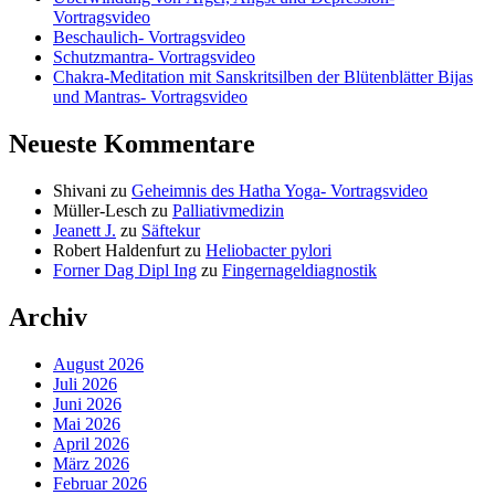
Vortragsvideo
Beschaulich- Vortragsvideo
Schutzmantra- Vortragsvideo
Chakra-Meditation mit Sanskritsilben der Blütenblätter Bijas
und Mantras- Vortragsvideo
Neueste Kommentare
Shivani
zu
Geheimnis des Hatha Yoga- Vortragsvideo
Müller-Lesch
zu
Palliativmedizin
Jeanett J.
zu
Säftekur
Robert Haldenfurt
zu
Heliobacter pylori
Forner Dag Dipl Ing
zu
Fingernageldiagnostik
Archiv
August 2026
Juli 2026
Juni 2026
Mai 2026
April 2026
März 2026
Februar 2026