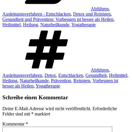
Abführen
,
Ausleitungsverfahren - Entschlacken
,
Detox und Reinigen
,
Gesundheit und Prävention: Vorbeugen ist besser als Heilen
,
Heilmittel
,
Heilung
,
Naturheilkunde
,
Yogatherapie
Schlagwörter
Abführen
,
Ausleitungsverfahren
,
Detox
,
Entschlacken
,
Gesundheit
,
Heilmittel
,
Heilung
,
Naturheilkunde
,
Prävention
,
Reinigen
,
Vorbeugen ist
besser als Heilen
,
Yogatherapie
Schreibe einen Kommentar
Deine E-Mail-Adresse wird nicht veröffentlicht.
Erforderliche
Felder sind mit
*
markiert
Kommentar
*