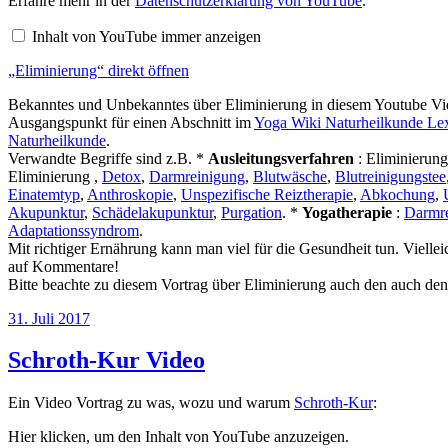
Erfahre mehr in der
Datenschutzerklärung von YouTube
.
YouTube
anzeigen
Inhalt von YouTube immer anzeigen
„Eliminierung“ direkt öffnen
Bekanntes und Unbekanntes über Eliminierung in diesem Youtube Vid
Ausgangspunkt für einen Abschnitt im
Yoga Wiki Naturheilkunde Le
Naturheilkunde
.
Verwandte Begriffe sind z.B. *
Ausleitungsverfahren
: Eliminierung
Eliminierung ,
Detox
,
Darmreinigung
,
Blutwäsche
,
Blutreinigungstee
Einatemtyp
,
Anthroskopie
,
Unspezifische Reiztherapie
,
Abkochung
,
Akupunktur
,
Schädelakupunktur
,
Purgation
. *
Yogatherapie
:
Darmr
Adaptationssyndrom
.
Mit richtiger Ernährung kann man viel für die Gesundheit tun. Vielleich
auf Kommentare!
Bitte beachte zu diesem Vortrag über Eliminierung auch den auch de
Veröffentlicht
31. Juli 2017
am
Schroth-Kur Video
Ein Video Vortrag zu was, wozu und warum
Schroth-Kur
:
„Schroth
Hier klicken, um den Inhalt von YouTube anzuzeigen.