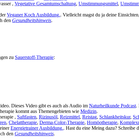
wasser ,
Vegetative Gesamtumschaltung
,
Umstimmungsmittel
,
Umstim
 der
Veganer Koch Ausbildung.
. Vielleicht magst du ja deine Einsicht
ch den
Gesundheitshinweis
.
ngen zu
Sauerstoff-Therapie
:
video. Dieses Video gibt es auch als Audio im
Naturheilkunde Podcast
.
-Therapie kommt aus Themengebieten wie
Medizin
.
herapie ,
Saftfasten
,
Rizinusöl
,
Reizmittel
,
Reistag
,
Schlankheitskur
,
Sc
ren
,
Chelattherapie
,
Derma-Color-Therapie
,
Homöotherapie
,
Komplexm
 einer
Energietrainer Ausbildung.
. Hast du eine Meing dazu? Schreibe
auch den
Gesundheitshinweis
.