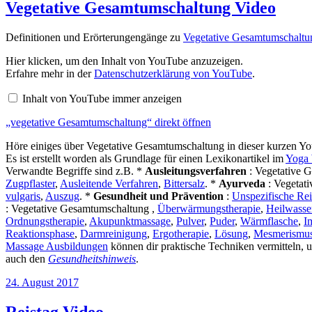
Vegetative Gesamtumschaltung Video
Definitionen und Erörterungengänge zu
Vegetative Gesamtumschaltu
„vegetative
Hier klicken, um den Inhalt von YouTube anzuzeigen.
Gesamtumschaltung“
Erfahre mehr in der
Datenschutzerklärung von YouTube
.
von
YouTube
Inhalt von YouTube immer anzeigen
anzeigen
„vegetative Gesamtumschaltung“ direkt öffnen
Höre einiges über Vegetative Gesamtumschaltung in dieser kurzen Y
Es ist erstellt worden als Grundlage für einen Lexikonartikel im
Yoga 
Verwandte Begriffe sind z.B. *
Ausleitungsverfahren
: Vegetative 
Zugpflaster
,
Ausleitende Verfahren
,
Bittersalz
. *
Ayurveda
: Vegetat
vulgaris
,
Auszug
. *
Gesundheit und Prävention
:
Unspezifische Rei
: Vegetative Gesamtumschaltung ,
Überwärmungstherapie
,
Heilwasse
Ordnungstherapie
,
Akupunktmassage
,
Pulver
,
Puder
,
Wärmflasche
,
I
Reaktionsphase
,
Darmreinigung
,
Ergotherapie
,
Lösung
,
Mesmerismu
Massage Ausbildungen
können dir praktische Techniken vermitteln,
auch den
Gesundheitshinweis
.
Veröffentlicht
24. August 2017
am