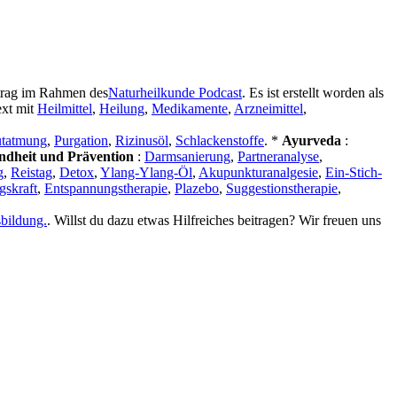
rtrag im Rahmen des
Naturheilkunde Podcast
. Es ist erstellt worden als
ext mit
Heilmittel
,
Heilung
,
Medikamente
,
Arzneimittel
,
tatmung
,
Purgation
,
Rizinusöl
,
Schlackenstoffe
. *
Ayurveda
:
ndheit und Prävention
:
Darmsanierung
,
Partneranalyse
,
g
,
Reistag
,
Detox
,
Ylang-Ylang-Öl
,
Akupunkturanalgesie
,
Ein-Stich-
gskraft
,
Entspannungstherapie
,
Plazebo
,
Suggestionstherapie
,
bildung.
. Willst du dazu etwas Hilfreiches beitragen? Wir freuen uns