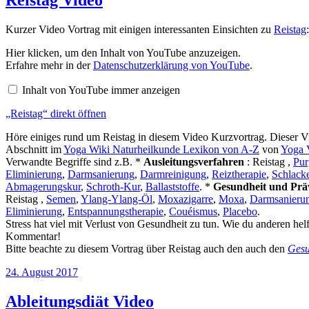
Reistag Video
Kurzer Video Vortrag mit einigen interessanten Einsichten zu
Reistag
:
„Reistag“
Hier klicken, um den Inhalt von YouTube anzuzeigen.
von
Erfahre mehr in der
Datenschutzerklärung von YouTube
.
YouTube
anzeigen
Inhalt von YouTube immer anzeigen
„Reistag“ direkt öffnen
Höre einiges rund um Reistag in diesem Video Kurzvortrag. Dieser V
Abschnitt im
Yoga Wiki Naturheilkunde Lexikon von A-Z
von
Yoga 
Verwandte Begriffe sind z.B. *
Ausleitungsverfahren
: Reistag ,
Pur
Eliminierung
,
Darmsanierung
,
Darmreinigung
,
Reiztherapie
,
Schlacke
Abmagerungskur
,
Schroth-Kur
,
Ballaststoffe
. *
Gesundheit und Prä
Reistag ,
Semen
,
Ylang-Ylang-Öl
,
Moxazigarre
,
Moxa
,
Darmsanieru
Eliminierung
,
Entspannungstherapie
,
Couéismus
,
Placebo
.
Stress hat viel mit Verlust von Gesundheit zu tun. Wie du anderen helf
Kommentar!
Bitte beachte zu diesem Vortrag über Reistag auch den auch den
Gesu
Veröffentlicht
24. August 2017
am
Ableitungsdiät Video