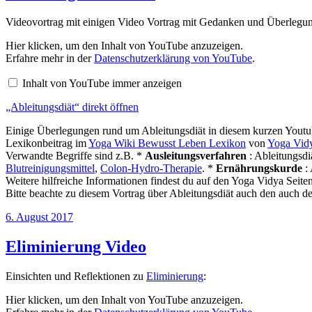
Videovortrag mit einigen Video Vortrag mit Gedanken und Überlegu
„Ableitungsdiät“
Hier klicken, um den Inhalt von YouTube anzuzeigen.
von
Erfahre mehr in der
Datenschutzerklärung von YouTube
.
YouTube
anzeigen
Inhalt von YouTube immer anzeigen
„Ableitungsdiät“ direkt öffnen
Einige Überlegungen rund um Ableitungsdiät in diesem kurzen Youtub
Lexikonbeitrag im
Yoga Wiki Bewusst Leben Lexikon
von
Yoga Vid
Verwandte Begriffe sind z.B. *
Ausleitungsverfahren
: Ableitungsdi
Blutreinigungsmittel
,
Colon-Hydro-Therapie
. *
Ernährungskurde
:
Weitere hilfreiche Informationen findest du auf den Yoga Vidya Seite
Bitte beachte zu diesem Vortrag über Ableitungsdiät auch den auch d
Veröffentlicht
6. August 2017
am
Eliminierung Video
Einsichten und Reflektionen zu
Eliminierung
:
„Eliminierung“
Hier klicken, um den Inhalt von YouTube anzuzeigen.
von