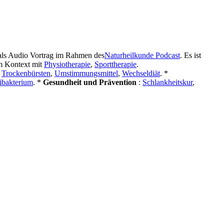
als Audio Vortrag im Rahmen des
Naturheilkunde Podcast
. Es ist
im Kontext mit
Physiotherapie
,
Sporttherapie
.
,
Trockenbürsten
,
Umstimmungsmittel
,
Wechseldiät
. *
ibakterium
. *
Gesundheit und Prävention
:
Schlankheitskur
,