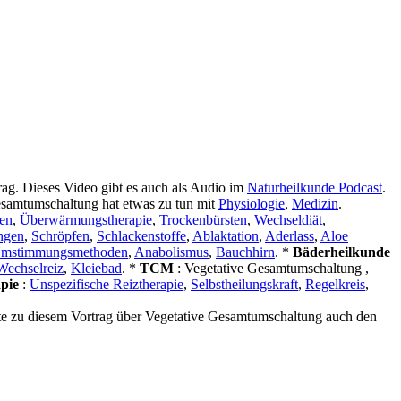
ag. Dieses Video gibt es auch als Audio im
Naturheilkunde Podcast
.
esamtumschaltung hat etwas zu tun mit
Physiologie
,
Medizin
.
en
,
Überwärmungstherapie
,
Trockenbürsten
,
Wechseldiät
,
ngen
,
Schröpfen
,
Schlackenstoffe
,
Ablaktation
,
Aderlass
,
Aloe
mstimmungsmethoden
,
Anabolismus
,
Bauchhirn
. *
Bäderheilkunde
Wechselreiz
,
Kleiebad
. *
TCM
: Vegetative Gesamtumschaltung ,
apie
:
Unspezifische Reiztherapie
,
Selbstheilungskraft
,
Regelkreis
,
te zu diesem Vortrag über Vegetative Gesamtumschaltung auch den