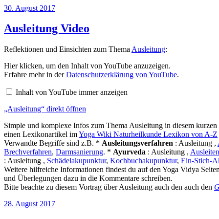
Veröffentlicht
30. August 2017
am
Ausleitung Video
Reflektionen und Einsichten zum Thema
Ausleitung
:
„Ausleitung“
Hier klicken, um den Inhalt von YouTube anzuzeigen.
von
Erfahre mehr in der
Datenschutzerklärung von YouTube
.
YouTube
anzeigen
Inhalt von YouTube immer anzeigen
„Ausleitung“ direkt öffnen
Simple und komplexe Infos zum Thema Ausleitung in diesem kurzen Y
einen Lexikonartikel im
Yoga Wiki Naturheilkunde Lexikon von A-Z
Verwandte Begriffe sind z.B. *
Ausleitungsverfahren
: Ausleitung ,
Brechverfahren
,
Darmsanierung
. *
Ayurveda
: Ausleitung ,
Ausleite
: Ausleitung ,
Schädelakupunktur
,
Kochbuchakupunktur
,
Ein-Stich-A
Weitere hilfreiche Informationen findest du auf den Yoga Vidya Seite
und Überlegungen dazu in die Kommentare schreiben.
Bitte beachte zu diesem Vortrag über Ausleitung auch den auch den
G
Veröffentlicht
28. August 2017
am