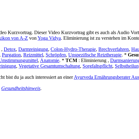
eo Kurzvortrag. Dieser Video Kurzvortrag gibt es auch als Audio Vo
xikon von A-Z
von
Yoga Vidya
. Eliminierung ist zu verstehen im Kont
 ,
Detox
,
Darmreinigung
,
Colon-Hydro-Therapie
,
Brechverfahren
,
Hau
,
Purgation
,
Reizmittel
,
Schröpfen
,
Unspezifische Reiztherapie
. *
Gesu
Umstimmungsmittel
,
Anatomie
. *
TCM
: Eliminierung ,
Darmsanierun
einigung
,
Vegetative Gesamtumschaltung
,
Sorgfaltspflicht
,
Selbstheilun
t bist du ja auch interessiert an einer
Ayurveda Ernährungsberater Aus
n
Gesundheitshinweis
.