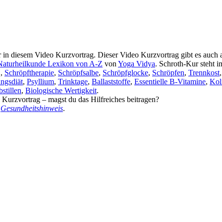
 diesem Video Kurzvortrag. Dieser Video Kurzvortrag gibt es auch 
Naturheilkunde Lexikon von A-Z
von
Yoga Vidya
. Schroth-Kur steht 
 ,
Schröpftherapie
,
Schröpfsalbe
,
Schröpfglocke
,
Schröpfen
,
Trennkost
ngsdiät
,
Psyllium
,
Trinktage
,
Ballaststoffe
,
Essentielle B-Vitamine
,
Kol
stillen
,
Biologische Wertigkeit
.
in Kurzvortrag – magst du das Hilfreiches beitragen?
n
Gesundheitshinweis
.