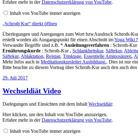
Kur“
Erfahre mehr in der
Datenschutzerklärung von YouTube
.
von
YouTube
Inhalt von YouTube immer anzeigen
anzeigen
„Schroth Kur“ direkt öffnen
Überlegungen und Anregungen zum Wort bzwAusdruck Schroth-Kur in
erstellt worden als Ausgangspunkt für einen Abschnitt im
Yoga Wiki 
Verwandte Begriffe sind z.B. *
Ausleitungsverfahren
: Schroth-Kur
Ernährungskurde
: Schroth-Kur ,
Schlankheitskur
,
Säftekur
,
Ableitu
Säftekur
,
Ablaktation
,
Reistag
,
Trinktage
,
Essentielle Aminosäuren
,
Ab
Mehr Infos auch in
Meditationskursleiter Ausbildung.
. Dies ist nur e
Bitte beachte zu diesem Vortrag über Schroth-Kur auch den auch de
Veröffentlicht
29. Juli 2017
am
Wechseldiät Video
Darlegungen und Einsichten mit dem Inhalt
Wechseldiät
:
„Wechseldiät“
Hier klicken, um den Inhalt von YouTube anzuzeigen.
von
Erfahre mehr in der
Datenschutzerklärung von YouTube
.
YouTube
anzeigen
Inhalt von YouTube immer anzeigen