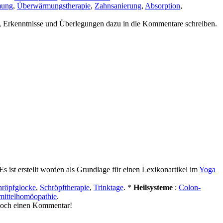
mung
,
Überwärmungstherapie
,
Zahnsanierung
,
Absorption
,
en, Erkenntnisse und Überlegungen dazu in die Kommentare schreiben.
 Es ist erstellt worden als Grundlage für einen Lexikonartikel im
Yoga
hröpfglocke
,
Schröpftherapie
,
Trinktage
. *
Heilsysteme
:
Colon-
ittelhomöopathie
.
 doch einen Kommentar!