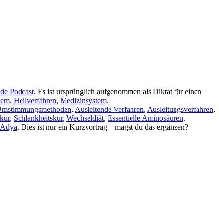
nde Podcast
. Es ist ursprünglich aufgenommen als Diktat für einen
tem
,
Heilverfahren
,
Medizinsystem
.
Umstimmungsmethoden
,
Ausleitende Verfahren
,
Ausleitungsverfahren
,
ekur
,
Schlankheitskur
,
Wechseldiät
,
Essentielle Aminosäuren
.
Adya
. Dies ist nur ein Kurzvortrag – magst du das ergänzen?