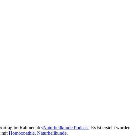
 Vortrag im Rahmen des
Naturheilkunde Podcast
. Es ist erstellt worden
t mit
Homöopathie
,
Naturheilkunde
.