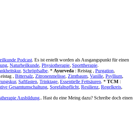
eilkunde Podcast
. Es ist erstellt worden als Ausgangspunkt für einen
lung
,
Naturheilkunde
,
Physiotherapie
,
Sporttherapie
.
ankheitskur
,
Schröpfsalbe
. *
Ayurveda
: Reistag ,
Purgation
,
Reistag ,
Bittersalz
,
Zitronenmelisse
,
Zimtbaum
,
Vanille
,
Psyllium
,
ungskur
,
Saftfasten
,
Trinktage
,
Essentielle Fettsäuren
. *
TCM
:
ative Gesamtumschaltung
,
Sorgfaltspflicht
,
Resilienz
,
Regelkreis
,
therapie Ausbildung
.. Hast du eine Meing dazu? Schreibe doch einen