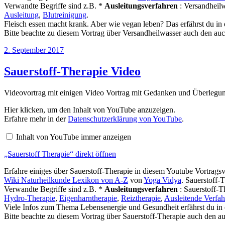
Verwandte Begriffe sind z.B. *
Ausleitungsverfahren
: Versandheil
Ausleitung
,
Blutreinigung
.
Fleisch essen macht krank. Aber wie vegan leben? Das erfährst du in
Bitte beachte zu diesem Vortrag über Versandheilwasser auch den au
Veröffentlicht
2. September 2017
am
Sauerstoff-Therapie Video
Videovortrag mit einigen Video Vortrag mit Gedanken und Überlegu
„Sauerstoff
Hier klicken, um den Inhalt von YouTube anzuzeigen.
Therapie“
Erfahre mehr in der
Datenschutzerklärung von YouTube
.
von
YouTube
Inhalt von YouTube immer anzeigen
anzeigen
„Sauerstoff Therapie“ direkt öffnen
Erfahre einiges über Sauerstoff-Therapie in diesem Youtube Vortrags
Wiki Naturheilkunde Lexikon von A-Z
von
Yoga Vidya
. Sauerstoff
Verwandte Begriffe sind z.B. *
Ausleitungsverfahren
: Sauerstoff-T
Hydro-Therapie
,
Eigenharntherapie
,
Reiztherapie
,
Ausleitende Verfah
Viele Infos zum Thema Lebensenergie und Gesundheit erfährst du in
Bitte beachte zu diesem Vortrag über Sauerstoff-Therapie auch den 