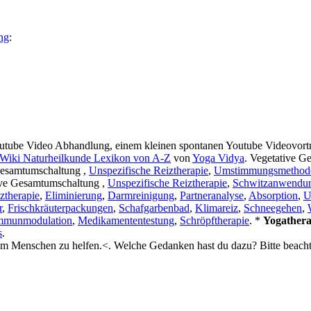
ng
:
outube Video Abhandlung, einem kleinen spontanen Youtube Videovortr
Wiki Naturheilkunde Lexikon von A-Z
von
Yoga Vidya
. Vegetative G
Gesamtumschaltung ,
Unspezifische Reiztherapie
,
Umstimmungsmethod
ive Gesamtumschaltung ,
Unspezifische Reiztherapie
,
Schwitzanwendu
ztherapie
,
Eliminierung
,
Darmreinigung
,
Partneranalyse
,
Absorption
,
U
r
,
Frischkräuterpackungen
,
Schafgarbenbad
,
Klimareiz
,
Schneegehen
,
mmunmodulation
,
Medikamententestung
,
Schröpftherapie
. *
Yogather
s
.
 um Menschen zu helfen.<. Welche Gedanken hast du dazu? Bitte beach