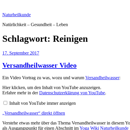
Zum
Inhalt
Naturheilkunde
springen
Natürlichkeit – Gesundheit – Leben
Schlagwort:
Reinigen
Veröffentlicht
17. September 2017
am
Versandheilwasser Video
Ein Video Vortrag zu was, wozu und warum
Versandheilwasser
:
„Versandheilwasser“
Hier klicken, um den Inhalt von YouTube anzuzeigen.
von
Erfahre mehr in der
Datenschutzerklärung von YouTube
.
YouTube
anzeigen
Inhalt von YouTube immer anzeigen
„Versandheilwasser“ direkt öffnen
Verstehe etwas mehr über das Thema Versandheilwasser in diesem Yo
als Ausgangspunkt für einen Abschnitt im
Yoga Wiki Naturheilkunde