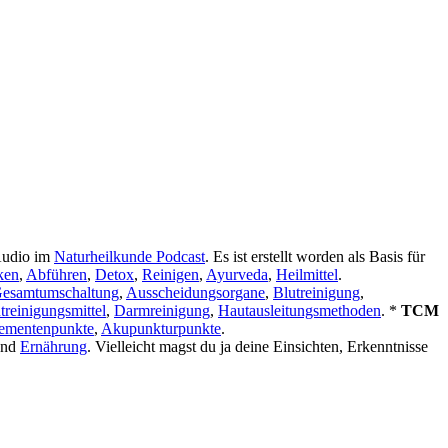
 Audio im
Naturheilkunde Podcast
. Es ist erstellt worden als Basis für
ken
,
Abführen
,
Detox
,
Reinigen
,
Ayurveda
,
Heilmittel
.
Gesamtumschaltung
,
Ausscheidungsorgane
,
Blutreinigung
,
treinigungsmittel
,
Darmreinigung
,
Hautausleitungsmethoden
. *
TCM
ementenpunkte
,
Akupunkturpunkte
.
nd
Ernährung
. Vielleicht magst du ja deine Einsichten, Erkenntnisse