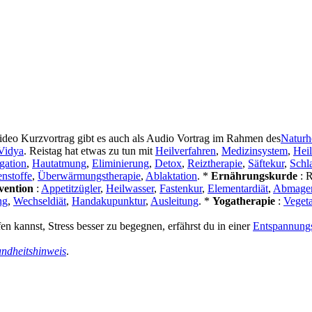
ideo Kurzvortrag gibt es auch als Audio Vortrag im Rahmen des
Naturh
Vidya
. Reistag hat etwas zu tun mit
Heilverfahren
,
Medizinsystem
,
Hei
gation
,
Hautatmung
,
Eliminierung
,
Detox
,
Reiztherapie
,
Säftekur
,
Schl
nstoffe
,
Überwärmungstherapie
,
Ablaktation
. *
Ernährungskurde
: 
vention
:
Appetitzügler
,
Heilwasser
,
Fastenkur
,
Elementardiät
,
Abmager
ng
,
Wechseldiät
,
Handakupunktur
,
Ausleitung
. *
Yogatherapie
:
Veget
en kannst, Stress besser zu begegnen, erfährst du in einer
Entspannungs
ndheitshinweis
.