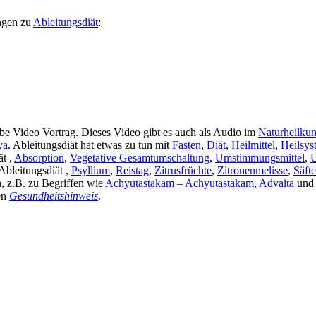
ngen zu
Ableitungsdiät
:
e Video Vortrag. Dieses Video gibt es auch als Audio im
Naturheilku
ya
. Ableitungsdiät hat etwas zu tun mit
Fasten
,
Diät
,
Heilmittel
,
Heilsys
ät ,
Absorption
,
Vegetative Gesamtumschaltung
,
Umstimmungsmittel
,
 Ableitungsdiät ,
Psyllium
,
Reistag
,
Zitrusfrüchte
,
Zitronenmelisse
,
Säft
n, z.B. zu Begriffen wie
Achyutastakam – Achyutastakam
,
Advaita
und
en
Gesundheitshinweis
.