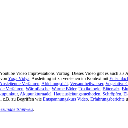
outube Video Improvisations-Vortrag. Dieses Video gibt es auch als
von
Yoga Vidya
. Ausleitung ist zu verstehen im Kontext mit
Entschlac
Ausleitende Verfahren
,
Ableitungsdiät
,
Versandheilwasser
,
Vegetative 
nde Verfahren
,
Wärmflasche
,
Warme Bäder
,
Toxikologie
,
Bittersalz
,
Blu
kupunktur
,
Akupunkturnadel
,
Hautausleitungsmethoden
,
Schröpfen
,
El
n, z.B. zu Begriffen wie
Entspannungskurs Video
,
Erfahrungsberichte
u
esundheitshinweis
.