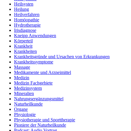
Heilsysten
Heilung
Heilverfahren
Homöopathie
Hydrotherapie
Irisdiagnose
Kneipp Anwendungen
Körperteil
Krankheit
Krankheiten
Krankheitsgründe und Ursachen von Erkrankungen
Krankheitssymptome
Massage
Medikamente und Arzneimittel
Medizin
Medizin Fachgebiete
Medizinsystem
Mineralien
Nahrungsergänzungsmittel
Naturheilkunde
Organe
Physiologie
Physiotherapie und Sporttherapie
Pioniere der Naturheilkunde
Podcast: Audio Vortrag