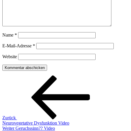
Name
*
E-Mail-Adresse
*
Website
Beitragsnavigation
Vorheriger
Beitrag
Zurück
Neurovegetative Dysfunktion Video
Nächster
Weiter
Geruchssinn?? Video