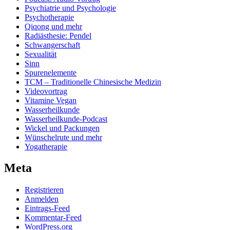
Psychiatrie und Psychologie
Psychotherapie
Qiqong und mehr
Radiästhesie: Pendel
Schwangerschaft
Sexualität
Sinn
Spurenelemente
TCM – Traditionelle Chinesische Medizin
Videovortrag
Vitamine Vegan
Wasserheilkunde
Wasserheilkunde-Podcast
Wickel und Packungen
Wünschelrute und mehr
Yogatherapie
Meta
Registrieren
Anmelden
Eintrags-Feed
Kommentar-Feed
WordPress.org