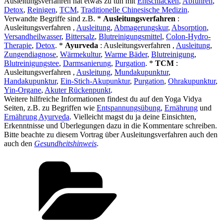
Ausleitungsverfahren hat etwas zu tun mit
Entschlacken
,
Abführen
,
Detox
,
Reinigen
,
TCM
,
Traditionelle Chinesische Medizin
.
Verwandte Begriffe sind z.B. *
Ausleitungsverfahren
:
Ausleitungsverfahren ,
Ausleitung
,
Abmagerungskur
,
Absorption
,
Versandheilwasser
,
Bittersalz
,
Blutreinigungsmittel
,
Colon-Hydro-
Therapie
,
Detox
. *
Ayurveda
: Ausleitungsverfahren ,
Ausleitung
,
Zungendiagnose
,
Wärmekultur
,
Warme Bäder
,
Blutreinigung
,
Blutreinigungstee
,
Darmsanierung
,
Purgation
. *
TCM
:
Ausleitungsverfahren ,
Ausleitung
,
Mundakupunktur
,
Handakupunktur
,
Ein-Stich-Akupunktur
,
Purgation
,
Ohrakupunktur
,
Yin-Organe
,
Akuter Rückenpunkt
.
Weitere hilfreiche Informationen findest du auf den Yoga Vidya
Seiten, z.B. zu Begriffen wie
Entspannungsübung
,
Ernährung
und
Ernährung Ayurveda
. Vielleicht magst du ja deine Einsichten,
Erkenntnisse und Überlegungen dazu in die Kommentare schreiben.
Bitte beachte zu diesem Vortrag über Ausleitungsverfahren auch den
auch den
Gesundheitshinweis
.
Kategorien