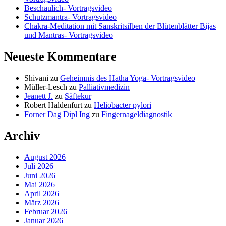
Beschaulich- Vortragsvideo
Schutzmantra- Vortragsvideo
Chakra-Meditation mit Sanskritsilben der Blütenblätter Bijas
und Mantras- Vortragsvideo
Neueste Kommentare
Shivani
zu
Geheimnis des Hatha Yoga- Vortragsvideo
Müller-Lesch
zu
Palliativmedizin
Jeanett J.
zu
Säftekur
Robert Haldenfurt
zu
Heliobacter pylori
Forner Dag Dipl Ing
zu
Fingernageldiagnostik
Archiv
August 2026
Juli 2026
Juni 2026
Mai 2026
April 2026
März 2026
Februar 2026
Januar 2026