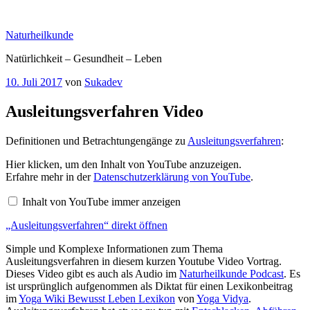
Zum
Inhalt
Naturheilkunde
springen
Natürlichkeit – Gesundheit – Leben
Veröffentlicht
10. Juli 2017
von
Sukadev
am
Ausleitungsverfahren Video
Definitionen und Betrachtungengänge zu
Ausleitungsverfahren
:
„Ausleitungsverfahren“
Hier klicken, um den Inhalt von YouTube anzuzeigen.
von
Erfahre mehr in der
Datenschutzerklärung von YouTube
.
YouTube
anzeigen
Inhalt von YouTube immer anzeigen
„Ausleitungsverfahren“ direkt öffnen
Simple und Komplexe Informationen zum Thema
Ausleitungsverfahren in diesem kurzen Youtube Video Vortrag.
Dieses Video gibt es auch als Audio im
Naturheilkunde Podcast
. Es
ist ursprünglich aufgenommen als Diktat für einen Lexikonbeitrag
im
Yoga Wiki Bewusst Leben Lexikon
von
Yoga Vidya
.