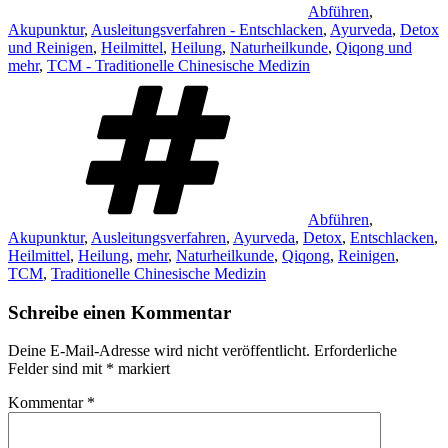
Abführen
,
Akupunktur
,
Ausleitungsverfahren - Entschlacken
,
Ayurveda
,
Detox
und Reinigen
,
Heilmittel
,
Heilung
,
Naturheilkunde
,
Qiqong und
mehr
,
TCM - Traditionelle Chinesische Medizin
Schlagwörter
Abführen
,
Akupunktur
,
Ausleitungsverfahren
,
Ayurveda
,
Detox
,
Entschlacken
,
Heilmittel
,
Heilung
,
mehr
,
Naturheilkunde
,
Qiqong
,
Reinigen
,
TCM
,
Traditionelle Chinesische Medizin
Schreibe einen Kommentar
Deine E-Mail-Adresse wird nicht veröffentlicht.
Erforderliche
Felder sind mit
*
markiert
Kommentar
*