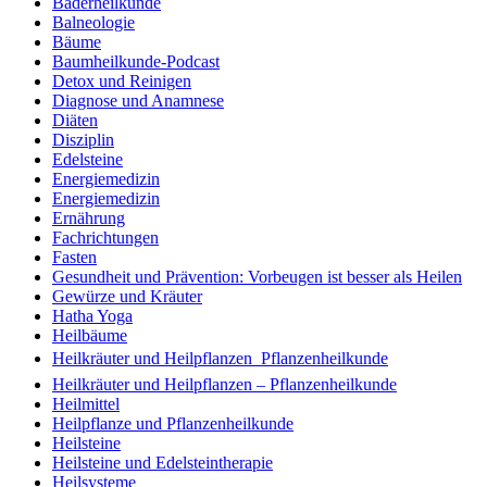
Bäderheilkunde
Balneologie
Bäume
Baumheilkunde-Podcast
Detox und Reinigen
Diagnose und Anamnese
Diäten
Disziplin
Edelsteine
Energiemedizin
Energiemedizin
Ernährung
Fachrichtungen
Fasten
Gesundheit und Prävention: Vorbeugen ist besser als Heilen
Gewürze und Kräuter
Hatha Yoga
Heilbäume
Heilkräuter und Heilpflanzen  Pflanzenheilkunde
Heilkräuter und Heilpflanzen – Pflanzenheilkunde
Heilmittel
Heilpflanze und Pflanzenheilkunde
Heilsteine
Heilsteine und Edelsteintherapie
Heilsysteme