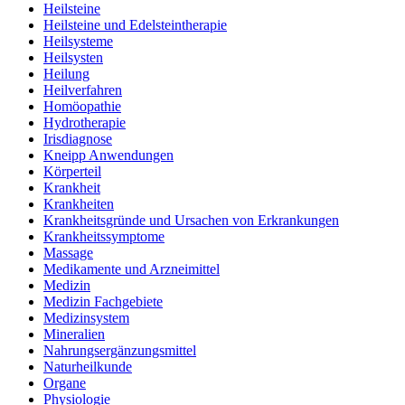
Heilsteine
Heilsteine und Edelsteintherapie
Heilsysteme
Heilsysten
Heilung
Heilverfahren
Homöopathie
Hydrotherapie
Irisdiagnose
Kneipp Anwendungen
Körperteil
Krankheit
Krankheiten
Krankheitsgründe und Ursachen von Erkrankungen
Krankheitssymptome
Massage
Medikamente und Arzneimittel
Medizin
Medizin Fachgebiete
Medizinsystem
Mineralien
Nahrungsergänzungsmittel
Naturheilkunde
Organe
Physiologie