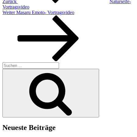
Zurück
Naturseife-
Vortragsvideo
Nächster
Weiter
Masaru Emoto- Vortragsvideo
Beitrag
Suchen
nach:
Suchen
Neueste Beiträge