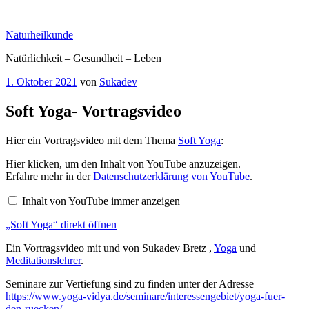
Zum
Inhalt
Naturheilkunde
springen
Natürlichkeit – Gesundheit – Leben
Veröffentlicht
1. Oktober 2021
von
Sukadev
am
Soft Yoga- Vortragsvideo
Hier ein Vortragsvideo mit dem Thema
Soft Yoga
:
„Soft
Hier klicken, um den Inhalt von YouTube anzuzeigen.
Yoga“
Erfahre mehr in der
Datenschutzerklärung von YouTube
.
von
YouTube
Inhalt von YouTube immer anzeigen
anzeigen
„Soft Yoga“ direkt öffnen
Ein Vortragsvideo mit und von Sukadev Bretz ,
Yoga
und
Meditationslehrer
.
Seminare zur Vertiefung sind zu finden unter der Adresse
https://www.yoga-vidya.de/seminare/interessengebiet/yoga-fuer-
den-ruecken/
.