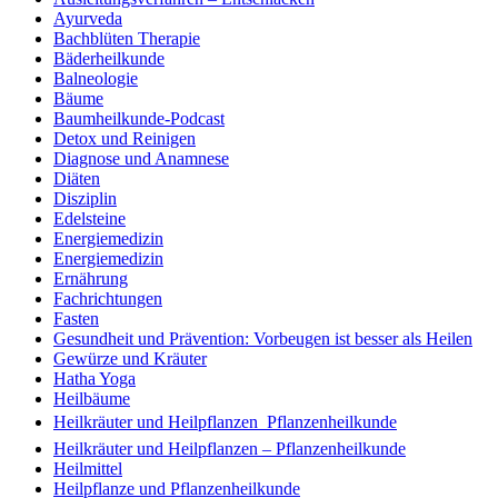
Ayurveda
Bachblüten Therapie
Bäderheilkunde
Balneologie
Bäume
Baumheilkunde-Podcast
Detox und Reinigen
Diagnose und Anamnese
Diäten
Disziplin
Edelsteine
Energiemedizin
Energiemedizin
Ernährung
Fachrichtungen
Fasten
Gesundheit und Prävention: Vorbeugen ist besser als Heilen
Gewürze und Kräuter
Hatha Yoga
Heilbäume
Heilkräuter und Heilpflanzen  Pflanzenheilkunde
Heilkräuter und Heilpflanzen – Pflanzenheilkunde
Heilmittel
Heilpflanze und Pflanzenheilkunde