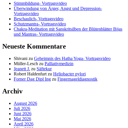
Stimmbildung- Vortragsvideo
Überwindung von Ärger, Angst und Depression-
Vortragsvideo
Beschaulich- Vortragsvideo
Schutzmantra- Vortragsvideo
Chakra-Meditation mit Sanskritsilben der Blütenblätter Bijas
und Mantras- Vortragsvideo
Neueste Kommentare
Shivani
zu
Geheimnis des Hatha Yoga- Vortragsvideo
Müller-Lesch
zu
Palliativmedizin
Jeanett J.
zu
Säftekur
Robert Haldenfurt
zu
Heliobacter pylori
Forner Dag Dipl Ing
zu
Fingernageldiagnostik
Archiv
August 2026
Juli 2026
Juni 2026
Mai 2026
April 2026