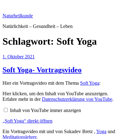
Zum
Inhalt
Naturheilkunde
springen
Natürlichkeit – Gesundheit – Leben
Schlagwort:
Soft Yoga
Veröffentlicht
1. Oktober 2021
am
Soft Yoga- Vortragsvideo
Hier ein Vortragsvideo mit dem Thema
Soft Yoga
:
„Soft
Hier klicken, um den Inhalt von YouTube anzuzeigen.
Yoga“
Erfahre mehr in der
Datenschutzerklärung von YouTube
.
von
YouTube
Inhalt von YouTube immer anzeigen
anzeigen
„Soft Yoga“ direkt öffnen
Ein Vortragsvideo mit und von Sukadev Bretz ,
Yoga
und
Meditationslehrer
.