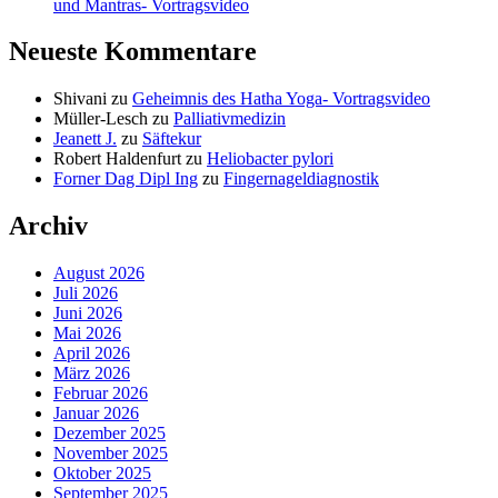
und Mantras- Vortragsvideo
Neueste Kommentare
Shivani
zu
Geheimnis des Hatha Yoga- Vortragsvideo
Müller-Lesch
zu
Palliativmedizin
Jeanett J.
zu
Säftekur
Robert Haldenfurt
zu
Heliobacter pylori
Forner Dag Dipl Ing
zu
Fingernageldiagnostik
Archiv
August 2026
Juli 2026
Juni 2026
Mai 2026
April 2026
März 2026
Februar 2026
Januar 2026
Dezember 2025
November 2025
Oktober 2025
September 2025