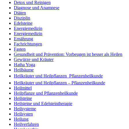
Detox und Reinigen
Diagnose und Anamnese
Diäten
Disziplin
Edelsteine
Energiemedizin
Energiemedizin
Ernährung
Fachrichtungen
Fasten
Gesundheit und Prävention: Vorbeugen ist besser als Heilen
Gewürze und Kräuter
Hatha Yoga
Heilbäume
Heilkräuter und Heilpflanzen  Pflanzenheilkunde
Heilkräuter und Heilpflanzen – Pflanzenheilkunde
Heilmittel
Heilpflanze und Pflanzenheilkunde
Heilsteine
Heilsteine und Edelsteintherapie
Heilsysteme
Heilsysten
Heilung
Heilverfahren