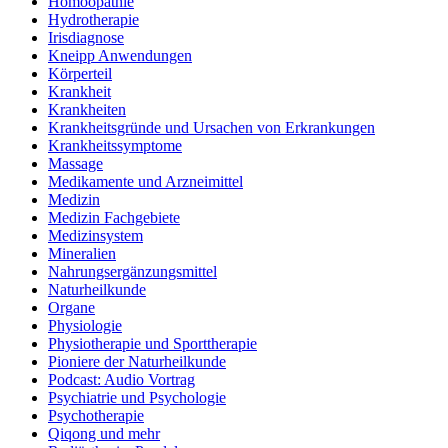
Homöopathie
Hydrotherapie
Irisdiagnose
Kneipp Anwendungen
Körperteil
Krankheit
Krankheiten
Krankheitsgründe und Ursachen von Erkrankungen
Krankheitssymptome
Massage
Medikamente und Arzneimittel
Medizin
Medizin Fachgebiete
Medizinsystem
Mineralien
Nahrungsergänzungsmittel
Naturheilkunde
Organe
Physiologie
Physiotherapie und Sporttherapie
Pioniere der Naturheilkunde
Podcast: Audio Vortrag
Psychiatrie und Psychologie
Psychotherapie
Qiqong und mehr