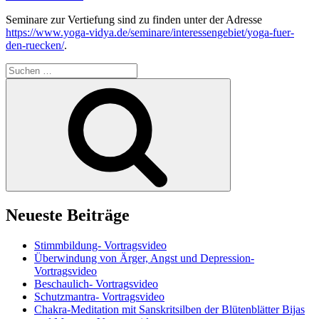
Seminare zur Vertiefung sind zu finden unter der Adresse
https://www.yoga-vidya.de/seminare/interessengebiet/yoga-fuer-
den-ruecken/
.
Suchen
nach:
Suchen
Neueste Beiträge
Stimmbildung- Vortragsvideo
Überwindung von Ärger, Angst und Depression-
Vortragsvideo
Beschaulich- Vortragsvideo
Schutzmantra- Vortragsvideo
Chakra-Meditation mit Sanskritsilben der Blütenblätter Bijas