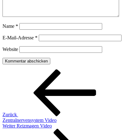
Name
*
E-Mail-Adresse
*
Website
Beitragsnavigation
Vorheriger
Beitrag
Zurück
Zentralnervensystem Video
Nächster
Weiter
Reizmagen Video
Beitrag