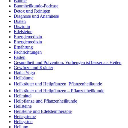
Bäume
Baumheilkunde-Podcast
Detox und Reinigen
Diagnose und Anamnese
Diäten
Disziplin
Edelsteine
Energiemedizin
Energiemedizin
Ernährung
Fachrichtungen
Fasten
Gesundheit und Prävention: Vorbeugen ist besser als Heilen
Gewürze und Kräuter
Hatha Yoga
Heilbäume
Heilkräuter und Heilpflanzen  Pflanzenheilkunde
Heilkräuter und Heilpflanzen – Pflanzenheilkunde
Heilmittel
Heilpflanze und Pflanzenheilkunde
Heilsteine
Heilsteine und Edelsteintherapie
Heilsysteme
Heilsysten
Heilung