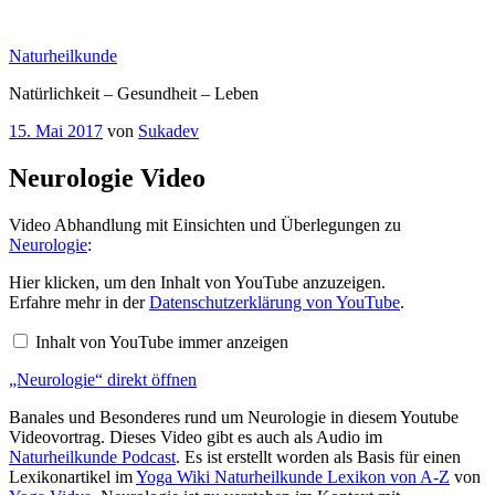
Zum
Inhalt
Naturheilkunde
springen
Natürlichkeit – Gesundheit – Leben
Veröffentlicht
15. Mai 2017
von
Sukadev
am
Neurologie Video
Video Abhandlung mit Einsichten und Überlegungen zu
Neurologie
:
„Neurologie“
Hier klicken, um den Inhalt von YouTube anzuzeigen.
von
Erfahre mehr in der
Datenschutzerklärung von YouTube
.
YouTube
anzeigen
Inhalt von YouTube immer anzeigen
„Neurologie“ direkt öffnen
Banales und Besonderes rund um Neurologie in diesem Youtube
Videovortrag. Dieses Video gibt es auch als Audio im
Naturheilkunde Podcast
. Es ist erstellt worden als Basis für einen
Lexikonartikel im
Yoga Wiki Naturheilkunde Lexikon von A-Z
von