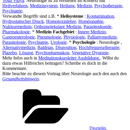
Yoga Vidya
. Neurologie ist zu verstehen im Kontext mit
Heilverfahren
,
Medizinsystem
,
Heilung
,
Medizin
,
Psychotherapie
,
Psychiatrie
.
Verwandte Begriffe sind z.B. *
Heilsysteme
:
Kontamination
,
Hydrostatischer Druck
,
Homotoxinlehre
,
Homöopathie
,
Nuklearmedizin
,
Orthomolekulare Medizin
,
Parasitenkunde
,
Pharmakologie
. *
Medizin Fachgebiet
:
Innere Medizin
,
Gastroenterologie
,
Pneumologie
,
Physiologie
,
Palliativmedizin
,
Parasitologie
,
Psychiatrie
,
Urologie
. *
Psychologie
: Neurologie ,
Alternativmedizin
,
Baldrian
,
Disposition
,
Hochfrequenztherapie
,
Plazebo
,
Lösung
,
Psychopharmakon
,
Vegetative Dystonie
.
Mehr Infos auch in
Meditationskursleiter Ausbildung.
. Willst du
dazu etwas Hilfreiches beitragen? Schreibe es doch in die
Kommentare.
Bitte beachte zu diesem Vortrag über Neurologie auch den auch den
Gesundheitshinweis
.
Kategorien
Disziplin
,