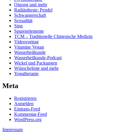
Qiqong und mehr
Radiästhesie: Pendel
Schwangerschaft
Sexualität
Sinn
Spurenelemente
TCM – Traditionelle Chinesische Medizin
Videovortrag
Vitamine Vegan
Wasserheilkunde
Wasserheilkunde-Podcast
Wickel und Packungen
Wünschelrute und mehr
Yogatherapie
Meta
Registrieren
Anmelden
Eintrags-Feed
Kommentar-Feed
WordPress.org
Impressum