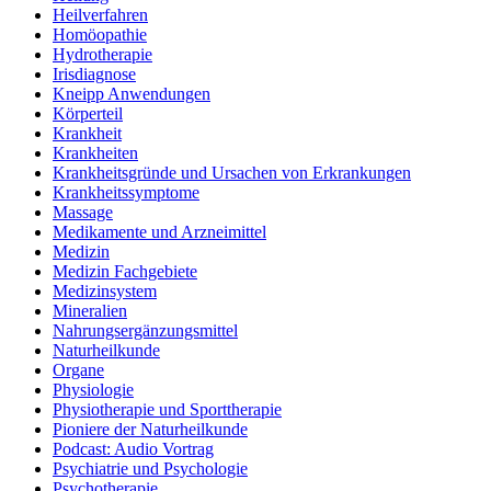
Heilverfahren
Homöopathie
Hydrotherapie
Irisdiagnose
Kneipp Anwendungen
Körperteil
Krankheit
Krankheiten
Krankheitsgründe und Ursachen von Erkrankungen
Krankheitssymptome
Massage
Medikamente und Arzneimittel
Medizin
Medizin Fachgebiete
Medizinsystem
Mineralien
Nahrungsergänzungsmittel
Naturheilkunde
Organe
Physiologie
Physiotherapie und Sporttherapie
Pioniere der Naturheilkunde
Podcast: Audio Vortrag
Psychiatrie und Psychologie
Psychotherapie