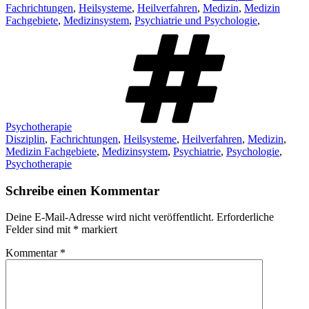
Fachrichtungen
,
Heilsysteme
,
Heilverfahren
,
Medizin
,
Medizin
Fachgebiete
,
Medizinsystem
,
Psychiatrie und Psychologie
,
Schlag
Psychotherapie
Disziplin
,
Fachrichtungen
,
Heilsysteme
,
Heilverfahren
,
Medizin
,
Medizin Fachgebiete
,
Medizinsystem
,
Psychiatrie
,
Psychologie
,
Psychotherapie
Schreibe einen Kommentar
Deine E-Mail-Adresse wird nicht veröffentlicht.
Erforderliche
Felder sind mit
*
markiert
Kommentar
*