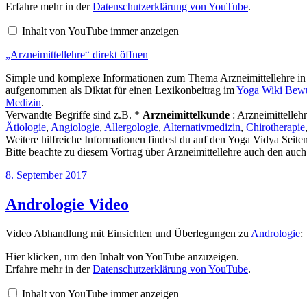
von
Erfahre mehr in der
Datenschutzerklärung von YouTube
.
YouTube
anzeigen
Inhalt von YouTube immer anzeigen
„Arzneimittellehre“ direkt öffnen
Simple und komplexe Informationen zum Thema Arzneimittellehre in d
aufgenommen als Diktat für einen Lexikonbeitrag im
Yoga Wiki Bewu
Medizin
.
Verwandte Begriffe sind z.B. *
Arzneimittelkunde
: Arzneimittellehr
Ätiologie
,
Angiologie
,
Allergologie
,
Alternativmedizin
,
Chirotherapie
Weitere hilfreiche Informationen findest du auf den Yoga Vidya Seite
Bitte beachte zu diesem Vortrag über Arzneimittellehre auch den auc
Veröffentlicht
8. September 2017
am
Andrologie Video
Video Abhandlung mit Einsichten und Überlegungen zu
Andrologie
:
„Andrologie“
Hier klicken, um den Inhalt von YouTube anzuzeigen.
von
Erfahre mehr in der
Datenschutzerklärung von YouTube
.
YouTube
anzeigen
Inhalt von YouTube immer anzeigen