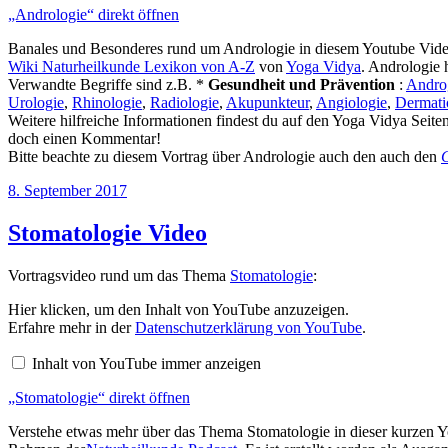
„Andrologie“ direkt öffnen
Banales und Besonderes rund um Andrologie in diesem Youtube Video
Wiki Naturheilkunde Lexikon von A-Z
von
Yoga Vidya
. Andrologie 
Verwandte Begriffe sind z.B. *
Gesundheit und Prävention
:
Andro
Urologie
,
Rhinologie
,
Radiologie
,
Akupunkteur
,
Angiologie
,
Dermati
Weitere hilfreiche Informationen findest du auf den Yoga Vidya Seite
doch einen Kommentar!
Bitte beachte zu diesem Vortrag über Andrologie auch den auch den
G
Veröffentlicht
8. September 2017
am
Stomatologie Video
Vortragsvideo rund um das Thema
Stomatologie
:
„Stomatologie“
Hier klicken, um den Inhalt von YouTube anzuzeigen.
von
Erfahre mehr in der
Datenschutzerklärung von YouTube
.
YouTube
anzeigen
Inhalt von YouTube immer anzeigen
„Stomatologie“ direkt öffnen
Verstehe etwas mehr über das Thema Stomatologie in dieser kurzen Y