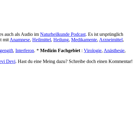
 es auch als Audio im
Naturheilkunde Podcast
. Es ist ursprünglich
xt mit
Anamnese
,
Heilmittel
,
Heilung
,
Medikamente
,
Arzneimittel
,
gengift
,
Interferon
. *
Medizin Fachgebiet
:
Virologie
,
Anästhesie
,
evi Devi
. Hast du eine Meing dazu? Schreibe doch einen Kommentar!