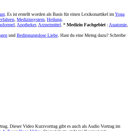
ast
. Es ist erstellt worden als Basis für einen Lexikonartikel im
Yoga
erfahren
,
Medizinsystem
,
Heilung
.
nsformel
,
Apotheker
,
Arzneimittel
. *
Medizin Fachgebiet
:
Anatomie
,
ngen
und
Bedingungslose Liebe
. Hast du eine Meing dazu? Schreibe
ag. Dieser Video Kurzvortrag gibt es auch als Audio Vortrag im