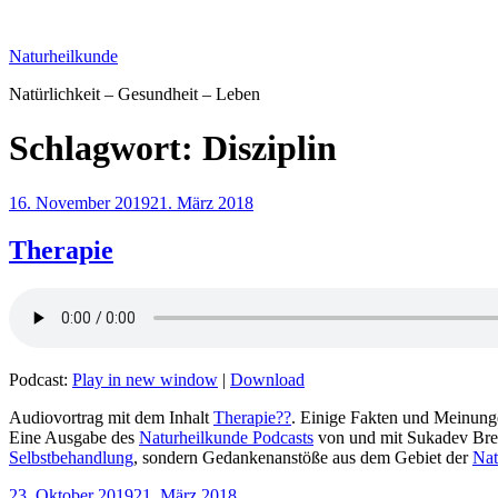
Zum
Inhalt
Naturheilkunde
springen
Natürlichkeit – Gesundheit – Leben
Schlagwort:
Disziplin
Veröffentlicht
16. November 2019
21. März 2018
am
Therapie
Podcast:
Play in new window
|
Download
Audiovortrag mit dem Inhalt
Therapie??
. Einige Fakten und Meinung
Eine Ausgabe des
Naturheilkunde Podcasts
von und mit Sukadev Bre
Selbstbehandlung
, sondern Gedankenanstöße aus dem Gebiet der
Nat
Veröffentlicht
23. Oktober 2019
21. März 2018