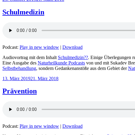
am
Schulmedizin
Podcast:
Play in new window
|
Download
Audiovortrag mit dem Inhalt
Schulmedizin??
. Einige Überlegungen r
Eine Ausgabe des
Naturheilkunde Podcasts
von und mit Sukadev Bre
Selbstbehandlung
, sondern Gedankenanstöße aus dem Gebiet der
Nat
Veröffentlicht
13. März 2019
21. März 2018
am
Prävention
Podcast:
Play in new window
|
Download