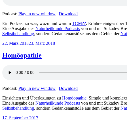
Podcast:
Play in new window
|
Download
Ein Podcast zu was, wozu und warum
TCM??
. Erfahre einiges übe
Eine Ausgabe des
Naturheilkunde Podcasts
von und mit Sukadev Bre
Selbstbehandlung
, sondern Gedankenanstöße aus dem Gebiet der
Nat
Veröffentlicht
22. März 2018
23. März 2018
am
Homöopathie
Podcast:
Play in new window
|
Download
Einsichten und Überlegungen zu
Homöopathie
. Simple und komplex
Eine Ausgabe des
Naturheilkunde Podcasts
von und mit Sukadev Bre
Selbstbehandlung
, sondern Gedankenanstöße aus dem Gebiet der
Nat
Veröffentlicht
17. September 2017
am