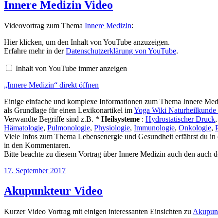
Innere Medizin Video
Videovortrag zum Thema
Innere Medizin
:
„Innere
Hier klicken, um den Inhalt von YouTube anzuzeigen.
Medizin“
Erfahre mehr in der
Datenschutzerklärung von YouTube
.
von
YouTube
Inhalt von YouTube immer anzeigen
anzeigen
„Innere Medizin“ direkt öffnen
Einige einfache und komplexe Informationen zum Thema Innere Medizi
als Grundlage für einen Lexikonartikel im
Yoga Wiki Naturheilkunde
Verwandte Begriffe sind z.B. *
Heilsysteme
:
Hydrostatischer Druck
Hämatologie
,
Pulmonologie
,
Physiologie
,
Immunologie
,
Onkologie
,
Viele Infos zum Thema Lebensenergie und Gesundheit erfährst du in
in den Kommentaren.
Bitte beachte zu diesem Vortrag über Innere Medizin auch den auch 
Veröffentlicht
17. September 2017
am
Akupunkteur Video
Kurzer Video Vortrag mit einigen interessanten Einsichten zu
Akupun