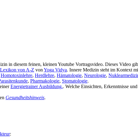
n in diesem feinen, kleinen Youtube Vortragsvideo. Dieses Video gib
 Lexikon von A-Z
von
Yoga Vidya
. Innere Medizin steht im Kontext m
,
Homotoxinlehre
,
Herdlehre
,
Hämatologie
,
Neurologie
,
Nuklearmedizi
Parasitenkunde
,
Pharmakologie
,
Stomatologie
.
 einer
Energietrainer Ausbildung.
. Welche Einsichten, Erkenntnisse u
den
Gesundheitshinweis
.
kteur
: