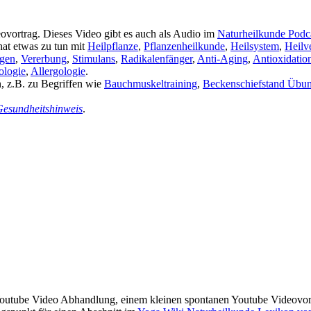
vortrag. Dieses Video gibt es auch als Audio im
Naturheilkunde Podc
hat etwas zu tun mit
Heilpflanze
,
Pflanzenheilkunde
,
Heilsystem
,
Heilv
gen
,
Vererbung
,
Stimulans
,
Radikalenfänger
,
Anti-Aging
,
Antioxidatio
ologie
,
Allergologie
.
n, z.B. zu Begriffen wie
Bauchmuskeltraining
,
Beckenschiefstand Übu
esundheitshinweis
.
outube Video Abhandlung, einem kleinen spontanen Youtube Videovortr