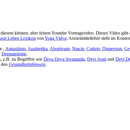
iesem kleinen, aber feinen Youtube Vortragsvideo. Dieses Video gibt
sst Leben Lexikon
von
Yoga Vidya
. Arzneimittellehre steht im Konte
e ,
Antazidum
,
Analgetika
,
Abortivum
,
Niacin
,
Codein
,
Dispersion
,
Ge
,
Dermatologie
.
n, z.B. zu Begriffen wie
Deva Deva Sivananda
,
Devi Arati
und
Devi D
h den
Gesundheitshinweis
.