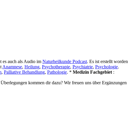
t es auch als Audio im
Naturheilkunde Podcast
. Es ist erstellt worden
it
Anamnese
,
Heilung
,
Psychotherapie
,
Psychiatrie
,
Psychologie
.
n
,
Palliative Behandlung
,
Pathologie
. *
Medizin Fachgebiet
:
nd Überlegungen kommen dir dazu? Wir freuen uns über Ergänzungen