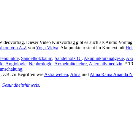
Videovortrag. Dieser Video Kurzvortrag gibt es auch als Audio Vortra
xikon von A-Z
von
Yoga Vidya
. Akupunkteur steht im Kontext mit
Heil
tenpunkte
,
Sandelholzbaum
,
Sandelholz-Öl
,
Akupunkturanalgesie
,
Aku
ie
,
Angiologie
,
Nephrologie
,
Arzneimittellehre
,
Alternativmedizin
. *
T
umschaltung
.
n, z.B. zu Begriffen wie
Astralwelten
,
Atma
und
Atma Rama Ananda 
n
Gesundheitshinweis
.