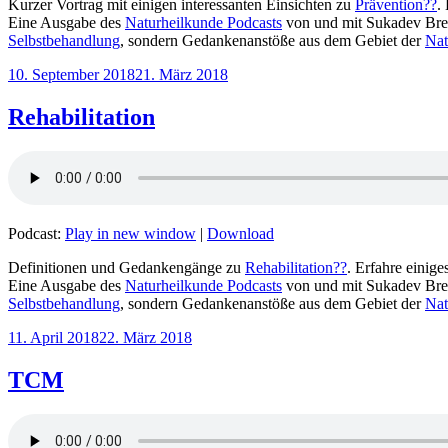
Kurzer Vortrag mit einigen interessanten Einsichten zu
Prävention??
.
Eine Ausgabe des
Naturheilkunde Podcasts
von und mit Sukadev Bre
Selbstbehandlung
, sondern Gedankenanstöße aus dem Gebiet der
Nat
Veröffentlicht
10. September 2018
21. März 2018
am
Rehabilitation
Podcast:
Play in new window
|
Download
Definitionen und Gedankengänge zu
Rehabilitation??
. Erfahre einig
Eine Ausgabe des
Naturheilkunde Podcasts
von und mit Sukadev Bre
Selbstbehandlung
, sondern Gedankenanstöße aus dem Gebiet der
Nat
Veröffentlicht
11. April 2018
22. März 2018
am
TCM