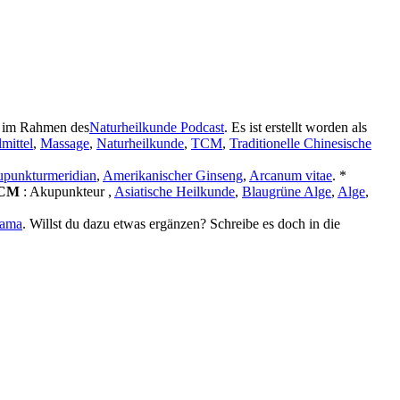
g im Rahmen des
Naturheilkunde Podcast
. Es ist erstellt worden als
mittel
,
Massage
,
Naturheilkunde
,
TCM
,
Traditionelle Chinesische
punkturmeridian
,
Amerikanischer Ginseng
,
Arcanum vitae
. *
CM
: Akupunkteur ,
Asiatische Heilkunde
,
Blaugrüne Alge
,
Alge
,
Nama
. Willst du dazu etwas ergänzen? Schreibe es doch in die