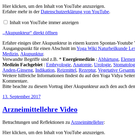
„Akupunkteur“
Hier klicken, um den Inhalt von YouTube anzuzeigen.
von
Erfahre mehr in der
Datenschutzerklärung von YouTube
.
YouTube
anzeigen
Inhalt von YouTube immer anzeigen
„Akupunkteur“ direkt öffnen
Erfahre einiges über Akupunkteur in einem kurzen Spontan-Youtube 
Ausgangspunkt für einen Abschnitt im
Yoga Wiki Naturheilkunde Le
Medizin
,
Akupunktur
.
Verwandte Begriffe sind z.B. *
Energiemedizin
:
Abhärtung
,
Elemen
Medizin Fachgebiet
:
Embryologie
,
Anatomie
,
Urologie
,
Stomatolog
Anden-Ginseng
,
Indikation
,
Reizmittel
,
Rezeptur
,
Vegetative Gesamt
Weitere hilfreiche Informationen findest du auf den Yoga Vidya Seite
Kommentare.
Bitte beachte zu diesem Vortrag über Akupunkteur auch den auch de
Veröffentlicht
13. September 2017
am
Arzneimittellehre Video
Betrachtungen und Reflektionen zu
Arzneimittellehre
:
„Arzneimittellehre“
Hier klicken, um den Inhalt von YouTube anzuzeigen.