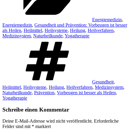
Energiemedizin
,
Energiemedizin
,
Gesundheit und Prävention: Vorbeugen ist besser
als Heilen
,
Heilmittel
,
Heilsysteme
,
Heilung
,
Heilverfahren
,
Medizinsystem
,
Naturheilkunde
,
Yogatherapie
Schlagwörter
Gesundheit
,
Heilmittel
,
Heilsysteme
,
Heilung
,
Heilverfahren
,
Medizinsystem
,
Naturheilkunde
,
Prävention
,
Vorbeugen ist besser als Heilen
,
Yogatherapie
Schreibe einen Kommentar
Deine E-Mail-Adresse wird nicht veröffentlicht.
Erforderliche
Felder sind mit
*
markiert