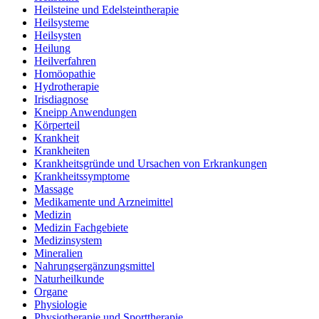
Heilsteine und Edelsteintherapie
Heilsysteme
Heilsysten
Heilung
Heilverfahren
Homöopathie
Hydrotherapie
Irisdiagnose
Kneipp Anwendungen
Körperteil
Krankheit
Krankheiten
Krankheitsgründe und Ursachen von Erkrankungen
Krankheitssymptome
Massage
Medikamente und Arzneimittel
Medizin
Medizin Fachgebiete
Medizinsystem
Mineralien
Nahrungsergänzungsmittel
Naturheilkunde
Organe
Physiologie
Physiotherapie und Sporttherapie