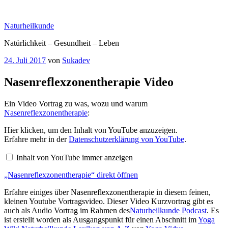
Zum
Inhalt
Naturheilkunde
springen
Natürlichkeit – Gesundheit – Leben
Veröffentlicht
24. Juli 2017
von
Sukadev
am
Nasenreflexzonentherapie Video
Ein Video Vortrag zu was, wozu und warum
Nasenreflexzonentherapie
:
„Nasenreflexzonentherapie“
Hier klicken, um den Inhalt von YouTube anzuzeigen.
von
Erfahre mehr in der
Datenschutzerklärung von YouTube
.
YouTube
anzeigen
Inhalt von YouTube immer anzeigen
„Nasenreflexzonentherapie“ direkt öffnen
Erfahre einiges über Nasenreflexzonentherapie in diesem feinen,
kleinen Youtube Vortragsvideo. Dieser Video Kurzvortrag gibt es
auch als Audio Vortrag im Rahmen des
Naturheilkunde Podcast
. Es
ist erstellt worden als Ausgangspunkt für einen Abschnitt im
Yoga