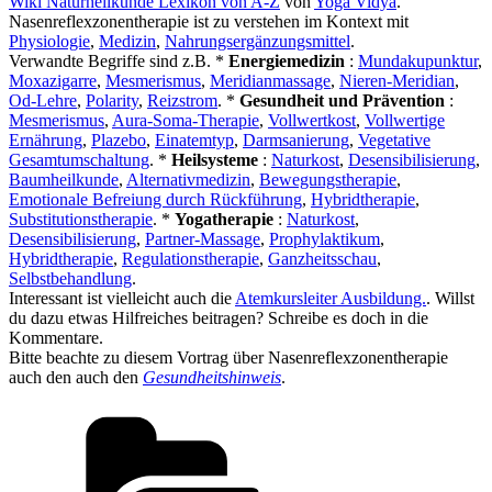
Wiki Naturheilkunde Lexikon von A-Z
von
Yoga Vidya
.
Nasenreflexzonentherapie ist zu verstehen im Kontext mit
Physiologie
,
Medizin
,
Nahrungsergänzungsmittel
.
Verwandte Begriffe sind z.B. *
Energiemedizin
:
Mundakupunktur
,
Moxazigarre
,
Mesmerismus
,
Meridianmassage
,
Nieren-Meridian
,
Od-Lehre
,
Polarity
,
Reizstrom
. *
Gesundheit und Prävention
:
Mesmerismus
,
Aura-Soma-Therapie
,
Vollwertkost
,
Vollwertige
Ernährung
,
Plazebo
,
Einatemtyp
,
Darmsanierung
,
Vegetative
Gesamtumschaltung
. *
Heilsysteme
:
Naturkost
,
Desensibilisierung
,
Baumheilkunde
,
Alternativmedizin
,
Bewegungstherapie
,
Emotionale Befreiung durch Rückführung
,
Hybridtherapie
,
Substitutionstherapie
. *
Yogatherapie
:
Naturkost
,
Desensibilisierung
,
Partner-Massage
,
Prophylaktikum
,
Hybridtherapie
,
Regulationstherapie
,
Ganzheitsschau
,
Selbstbehandlung
.
Interessant ist vielleicht auch die
Atemkursleiter Ausbildung.
. Willst
du dazu etwas Hilfreiches beitragen? Schreibe es doch in die
Kommentare.
Bitte beachte zu diesem Vortrag über Nasenreflexzonentherapie
auch den auch den
Gesundheitshinweis
.
Kategorien