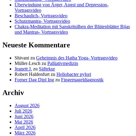
Überwindung von Ärger, Angst und Depression-
Vortragsvideo
Beschaulich- Vortragsvideo
Schutzmantra- Vortragsvideo
Chakra-Meditation mit Sanskritsilben der Blütenblätter Bijas
und Mantras- Vortragsvideo
Neueste Kommentare
Shivani
zu
Geheimnis des Hatha Yoga- Vortragsvideo
Müller-Lesch
zu
Palliativmedizin
Jeanett J.
zu
Säftekur
Robert Haldenfurt
zu
Heliobacter pylori
Forner Dag Dipl Ing
zu
Fingernageldiagnostik
Archiv
August 2026
Juli 2026
Juni 2026
Mai 2026
April 2026
März 2026