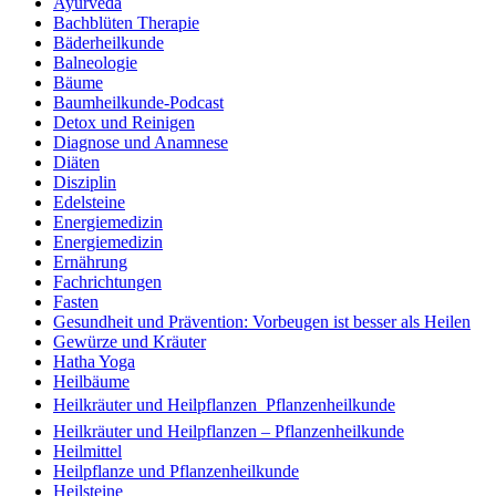
Ayurveda
Bachblüten Therapie
Bäderheilkunde
Balneologie
Bäume
Baumheilkunde-Podcast
Detox und Reinigen
Diagnose und Anamnese
Diäten
Disziplin
Edelsteine
Energiemedizin
Energiemedizin
Ernährung
Fachrichtungen
Fasten
Gesundheit und Prävention: Vorbeugen ist besser als Heilen
Gewürze und Kräuter
Hatha Yoga
Heilbäume
Heilkräuter und Heilpflanzen  Pflanzenheilkunde
Heilkräuter und Heilpflanzen – Pflanzenheilkunde
Heilmittel
Heilpflanze und Pflanzenheilkunde
Heilsteine