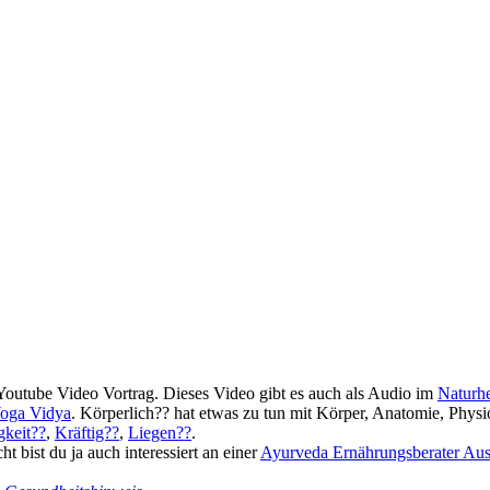
outube Video Vortrag. Dieses Video gibt es auch als Audio im
Naturh
oga Vidya
. Körperlich?? hat etwas zu tun mit Körper, Anatomie, Physi
gkeit??
,
Kräftig??
,
Liegen??
.
t bist du ja auch interessiert an einer
Ayurveda Ernährungsberater Aus