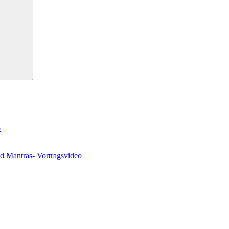
Suchen
o
nd Mantras- Vortragsvideo