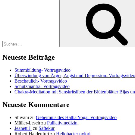
Suchen
nach:
Neueste Beiträge
Stimmbildung- Vortragsvideo
Überwindung von Ärger, Angst und Depression- Vortragsvide
Beschaulich- Vortragsvideo
Schutzmantra- Vortragsvideo
Chakra-Meditation mit Sanskritsilben der Blütenblätter Bijas u
Neueste Kommentare
Shivani
zu
Geheimnis des Hatha Yoga- Vortragsvideo
Müller-Lesch
zu
Palliativmedizin
Jeanett J.
zu
Säftekur
Robert Haldenfurt
zu
Heliobacter pylori