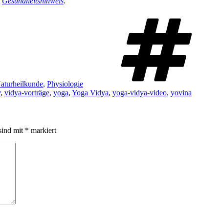
n
Gesundheitshinweis
.
aturheilkunde
,
Physiologie
v
,
vidya-vorträge
,
yoga
,
Yoga Vidya
,
yoga-vidya-video
,
yovina
sind mit
*
markiert