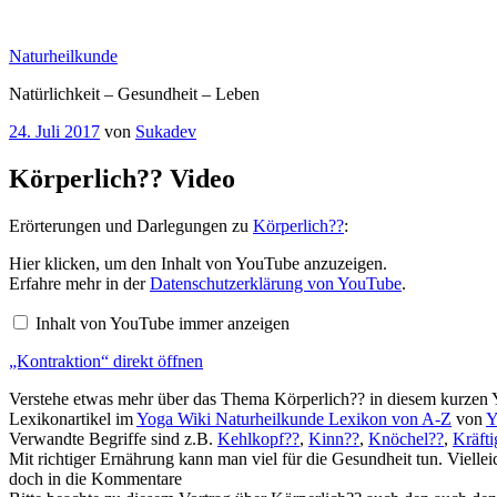
Zum
Inhalt
Naturheilkunde
springen
Natürlichkeit – Gesundheit – Leben
Veröffentlicht
24. Juli 2017
von
Sukadev
am
Körperlich?? Video
Erörterungen und Darlegungen zu
Körperlich??
:
„Kontraktion“
Hier klicken, um den Inhalt von YouTube anzuzeigen.
von
Erfahre mehr in der
Datenschutzerklärung von YouTube
.
YouTube
anzeigen
Inhalt von YouTube immer anzeigen
„Kontraktion“ direkt öffnen
Verstehe etwas mehr über das Thema Körperlich?? in diesem kurzen Y
Lexikonartikel im
Yoga Wiki Naturheilkunde Lexikon von A-Z
von
Y
Verwandte Begriffe sind z.B.
Kehlkopf??
,
Kinn??
,
Knöchel??
,
Kräfti
Mit richtiger Ernährung kann man viel für die Gesundheit tun. Vielleich
doch in die Kommentare