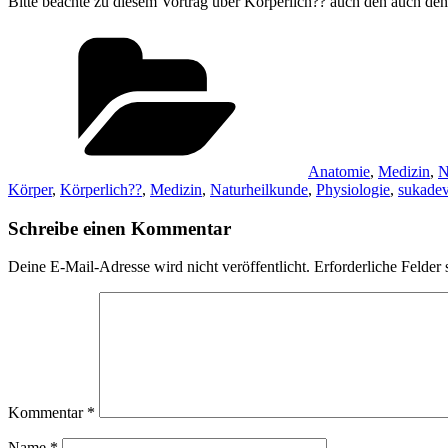
Bitte beachte zu diesem Vortrag über Körperlich?? auch den auch de
Kategorien
Anatomie
,
Medizin
,
N
Körper
,
Körperlich??
,
Medizin
,
Naturheilkunde
,
Physiologie
,
sukade
Schreibe einen Kommentar
Deine E-Mail-Adresse wird nicht veröffentlicht.
Erforderliche Felder 
Kommentar
*
Name
*