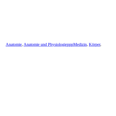
Schlagwörter
Anatomie
,
Anatomie und PhysiologiepppMedizin
,
Körper
,