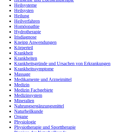
Heilsysteme
Heilsysten
Heilung
Heilverfahren
Homöopathie
Hydrotherapie
Irisdiagnose
Kneipp Anwendungen
Körperteil
Krankheit
Krankheiten
Krankheitsgründe und Ursachen von Erkrankungen
Krankheitssymptome
Massage
Medikamente und Arzneimittel
Medizin
Medizin Fachgebiete
Medizinsystem
Mineralien
Nahrungsergänzungsmittel
Naturheilkunde
Organe
Physiologie
Physiotherapie und Sporttherapie