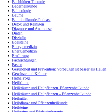
Bachblüten Therapie
Bäderheilkunde
Balneologie
Bäume
Baumheilkunde-Podcast
Detox und Reinigen
Diagnose und Anamnese
Diäten
Disziplin
Edelsteine
Energiemedizin
Energiemedizin
Ernährung
Fachrichtungen
Fasten
Gesundheit und Prävention: Vorbeugen ist besser als Heilen
Gewürze und Kräuter
Hatha Yoga
Heilbäume
Heilkräuter und Heilpflanzen  Pflanzenheilkunde
Heilkräuter und Heilpflanzen – Pflanzenheilkunde
Heilmittel
Heilpflanze und Pflanzenheilkunde
Heilsteine
Heilsteine und Edelsteintherapie