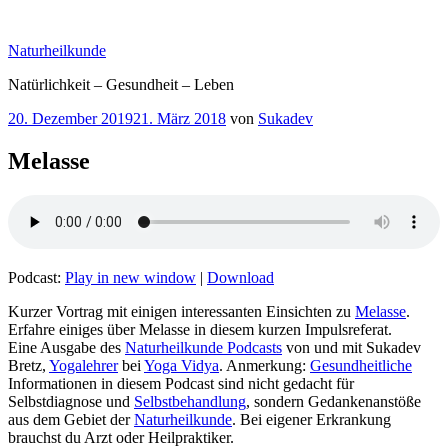
Zum
Inhalt
Naturheilkunde
springen
Natürlichkeit – Gesundheit – Leben
Veröffentlicht
20. Dezember 2019
21. März 2018
von
Sukadev
am
Melasse
Podcast:
Play in new window
|
Download
Kurzer Vortrag mit einigen interessanten Einsichten zu
Melasse
.
Erfahre einiges über Melasse in diesem kurzen Impulsreferat.
Eine Ausgabe des
Naturheilkunde Podcasts
von und mit Sukadev
Bretz,
Yogalehrer
bei
Yoga Vidya
. Anmerkung:
Gesundheitliche
Informationen in diesem Podcast sind nicht gedacht für
Selbstdiagnose und
Selbstbehandlung
, sondern Gedankenanstöße
aus dem Gebiet der
Naturheilkunde
. Bei eigener Erkrankung
brauchst du Arzt oder Heilpraktiker.