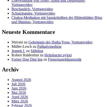
Überwindung von Ärger, Angst und Depression-
Vortragsvideo
Beschaulich- Vortragsvideo
Schutzmantra- Vortragsvideo
Chakra-Meditation mit Sanskritsilben der Blütenblätter Bijas
und Mantras- Vortragsvideo
Neueste Kommentare
Shivani
zu
Geheimnis des Hatha Yoga- Vortragsvideo
Müller-Lesch
zu
Palliativmedizin
Jeanett J.
zu
Säftekur
Robert Haldenfurt
zu
Heliobacter pylori
Forner Dag Dipl Ing
zu
Fingernageldiagnostik
Archiv
August 2026
Juli 2026
Juni 2026
Mai 2026
April 2026
März 2026
Februar 2026