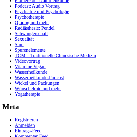
Pioniere der Naturheilkunde
Podcast: Audio Vortrag
Psychiatrie und Psychologie
Psychotherapie
Qiqong und mehr
Radiästhesie: Pendel
Schwangerschaft
Sexualität
Sinn
Spurenelemente
TCM – Traditionelle Chinesische Medizin
Videovortrag
Vitamine Vegan
Wasserheilkunde
Wasserheilkunde-Podcast
Wickel und Packungen
Wünschelrute und mehr
Yogatherapie
Meta
Registrieren
Anmelden
Eintrags-Feed
Kommentar-Feed