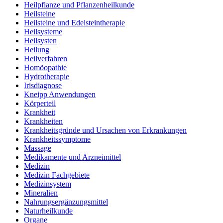
Heilpflanze und Pflanzenheilkunde
Heilsteine
Heilsteine und Edelsteintherapie
Heilsysteme
Heilsysten
Heilung
Heilverfahren
Homöopathie
Hydrotherapie
Irisdiagnose
Kneipp Anwendungen
Körperteil
Krankheit
Krankheiten
Krankheitsgründe und Ursachen von Erkrankungen
Krankheitssymptome
Massage
Medikamente und Arzneimittel
Medizin
Medizin Fachgebiete
Medizinsystem
Mineralien
Nahrungsergänzungsmittel
Naturheilkunde
Organe