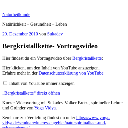
Zum
Inhalt
Naturheilkunde
springen
Natürlichkeit – Gesundheit – Leben
Veröffentlicht
29. Dezember 2010
von
Sukadev
am
Bergkristallkette- Vortragsvideo
Hier findest du ein Vortragsvideo über
Bergkristallkette
:
„Bergkristallkette“
Hier klicken, um den Inhalt von YouTube anzuzeigen.
von
Erfahre mehr in der
Datenschutzerklärung von YouTube
.
YouTube
anzeigen
Inhalt von YouTube immer anzeigen
„Bergkristallkette“ direkt öffnen
Kurzer Videovortrag mit Sukadev Volker Bretz , spiritueller Lehrer
und Gründer von
Yoga Vidya
.
Seminare zur Vertiefung findest du unter
https://www.yoga-
vidya.de/seminare/interessengebiet/naturspiritualitaet-und-
schamanismus/
.