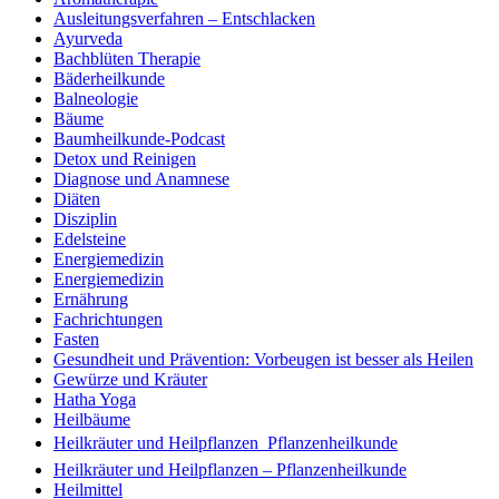
Ausleitungsverfahren – Entschlacken
Ayurveda
Bachblüten Therapie
Bäderheilkunde
Balneologie
Bäume
Baumheilkunde-Podcast
Detox und Reinigen
Diagnose und Anamnese
Diäten
Disziplin
Edelsteine
Energiemedizin
Energiemedizin
Ernährung
Fachrichtungen
Fasten
Gesundheit und Prävention: Vorbeugen ist besser als Heilen
Gewürze und Kräuter
Hatha Yoga
Heilbäume
Heilkräuter und Heilpflanzen  Pflanzenheilkunde
Heilkräuter und Heilpflanzen – Pflanzenheilkunde
Heilmittel