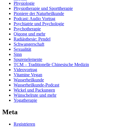
Physiologie
Physiotherapie und Sporttherapie
Pioniere der Naturheilkunde
Podcast: Audio Vortrag
Psychiatrie und Psychologie
Psychotherapie
Qiqong und mehr
Radiästhesie: Pendel
Schwangerschaft
Sexualität
Sinn
Spurenelemente
TCM – Traditionelle Chinesische Medizin
Videovortrag
Vitamine Vegan
Wasserheilkunde
Wasserheilkunde-Podcast
Wickel und Packungen
Wünschelrute und mehr
Yogatherapie
Meta
Registrieren