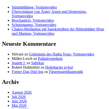
Stimmbildung- Vortragsvideo
Überwindung von Ärger, Angst und Depression-
Vortragsvideo
Beschaulich- Vortragsvideo
Schutzmantra- Vortragsvideo
Chakra-Meditation mit Sanskritsilben der Blütenblätter Bijas
und Mantras- Vortragsvideo
Neueste Kommentare
Shivani
zu
Geheimnis des Hatha Yoga- Vortragsvideo
Müller-Lesch
zu
Palliativmedizin
Jeanett J.
zu
Säftekur
Robert Haldenfurt
zu
Heliobacter pylori
Forner Dag Dipl Ing
zu
Fingernageldiagnostik
Archiv
August 2026
Juli 2026
Juni 2026
Mai 2026