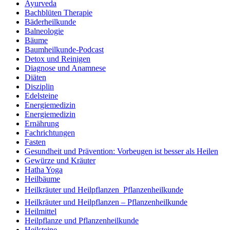
Ayurveda
Bachblüten Therapie
Bäderheilkunde
Balneologie
Bäume
Baumheilkunde-Podcast
Detox und Reinigen
Diagnose und Anamnese
Diäten
Disziplin
Edelsteine
Energiemedizin
Energiemedizin
Ernährung
Fachrichtungen
Fasten
Gesundheit und Prävention: Vorbeugen ist besser als Heilen
Gewürze und Kräuter
Hatha Yoga
Heilbäume
Heilkräuter und Heilpflanzen  Pflanzenheilkunde
Heilkräuter und Heilpflanzen – Pflanzenheilkunde
Heilmittel
Heilpflanze und Pflanzenheilkunde
Heilsteine