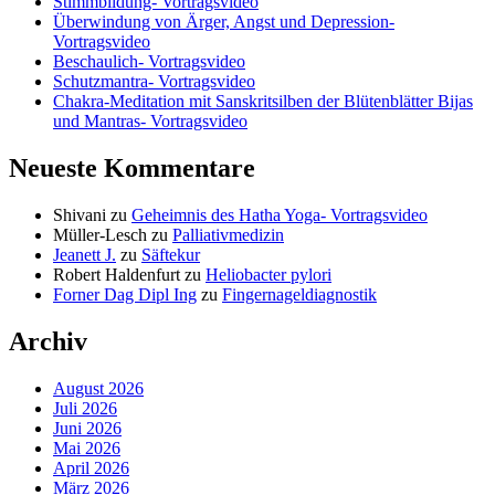
Stimmbildung- Vortragsvideo
Überwindung von Ärger, Angst und Depression-
Vortragsvideo
Beschaulich- Vortragsvideo
Schutzmantra- Vortragsvideo
Chakra-Meditation mit Sanskritsilben der Blütenblätter Bijas
und Mantras- Vortragsvideo
Neueste Kommentare
Shivani
zu
Geheimnis des Hatha Yoga- Vortragsvideo
Müller-Lesch
zu
Palliativmedizin
Jeanett J.
zu
Säftekur
Robert Haldenfurt
zu
Heliobacter pylori
Forner Dag Dipl Ing
zu
Fingernageldiagnostik
Archiv
August 2026
Juli 2026
Juni 2026
Mai 2026
April 2026
März 2026