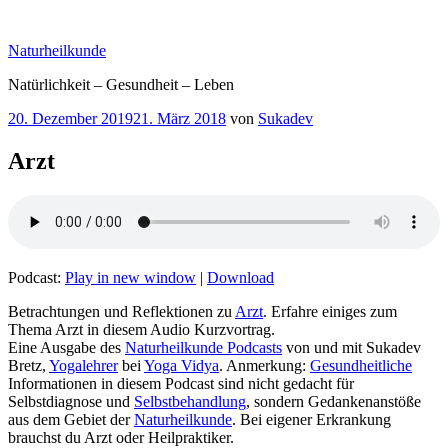
Zum
Inhalt
Naturheilkunde
springen
Natürlichkeit – Gesundheit – Leben
Veröffentlicht
20. Dezember 2019
21. März 2018
von
Sukadev
am
Arzt
Podcast:
Play in new window
|
Download
Betrachtungen und Reflektionen zu
Arzt
. Erfahre einiges zum
Thema Arzt in diesem Audio Kurzvortrag.
Eine Ausgabe des
Naturheilkunde Podcasts
von und mit Sukadev
Bretz,
Yogalehrer
bei
Yoga Vidya
. Anmerkung:
Gesundheitliche
Informationen in diesem Podcast sind nicht gedacht für
Selbstdiagnose und
Selbstbehandlung
, sondern Gedankenanstöße
aus dem Gebiet der
Naturheilkunde
. Bei eigener Erkrankung
brauchst du Arzt oder Heilpraktiker.