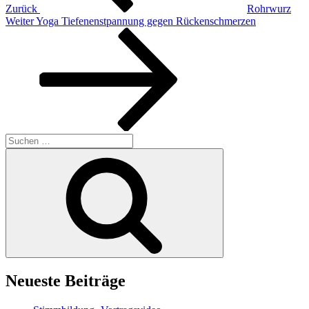
Zurück
Rohrwurz
Nächster
Weiter
Yoga Tiefenenstpannung gegen Rückenschmerzen
Beitrag
Suchen
nach:
Suchen
Neueste Beiträge