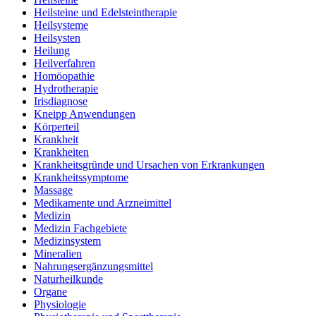
Heilsteine und Edelsteintherapie
Heilsysteme
Heilsysten
Heilung
Heilverfahren
Homöopathie
Hydrotherapie
Irisdiagnose
Kneipp Anwendungen
Körperteil
Krankheit
Krankheiten
Krankheitsgründe und Ursachen von Erkrankungen
Krankheitssymptome
Massage
Medikamente und Arzneimittel
Medizin
Medizin Fachgebiete
Medizinsystem
Mineralien
Nahrungsergänzungsmittel
Naturheilkunde
Organe
Physiologie