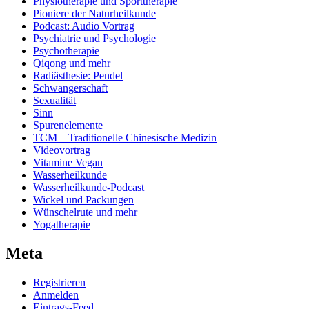
Physiotherapie und Sporttherapie
Pioniere der Naturheilkunde
Podcast: Audio Vortrag
Psychiatrie und Psychologie
Psychotherapie
Qiqong und mehr
Radiästhesie: Pendel
Schwangerschaft
Sexualität
Sinn
Spurenelemente
TCM – Traditionelle Chinesische Medizin
Videovortrag
Vitamine Vegan
Wasserheilkunde
Wasserheilkunde-Podcast
Wickel und Packungen
Wünschelrute und mehr
Yogatherapie
Meta
Registrieren
Anmelden
Eintrags-Feed