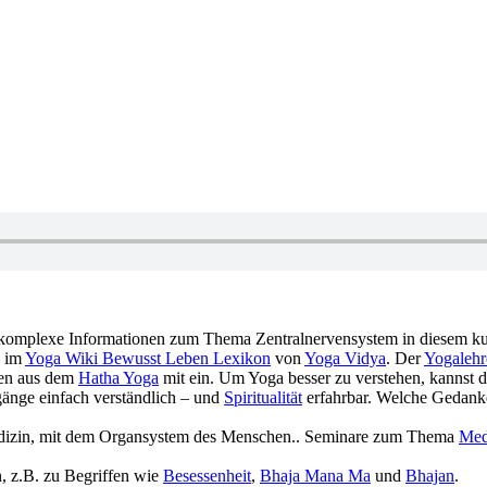
 komplexe Informationen zum Thema Zentralnervensystem in diesem ku
l im
Yoga Wiki Bewusst Leben Lexikon
von
Yoga Vidya
. Der
Yogalehr
gen aus dem
Hatha Yoga
mit ein. Um Yoga besser zu verstehen, kannst d
änge einfach verständlich – und
Spiritualität
erfahrbar. Welche Gedank
Medizin, mit dem Organsystem des Menschen.. Seminare zum Thema
Med
n, z.B. zu Begriffen wie
Besessenheit
,
Bhaja Mana Ma
und
Bhajan
.