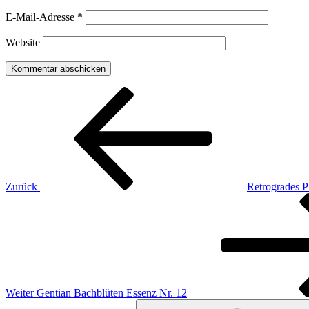
E-Mail-Adresse
*
Website
Beitragsnavigation
Vorheriger
Beitrag
Zurück
Retrogrades 
Nächster
Beitrag
Weiter
Gentian Bachblüten Essenz Nr. 12
Suchen