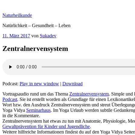
Zum
Inhalt
Naturheilkunde
springen
Natürlichkeit – Gesundheit – Leben
Veröffentlicht
11. März 2017
von
Sukadev
am
Zentralnervensystem
Podcast:
Play in new window
|
Download
Vortragsaudio rund um das Thema
Zentralnervensystem
. Simple und
Podcast
. Sie ist erstellt worden als Grundlage für einen Lexikonartike
Wort bzw. den Ausdruck Zentralnervensystem und streut Überlegun
Yoga Vidya
Seminarhaus
. Im Yoga Urlaub werden subtile Gedankeng
in die Kommentare.
Zentralnervensystem hat etwas zu tun mit Anatomie, Physiologie, 
Gewaltprävention für Kinder und Jugendliche
.
Weitere hilfreiche Informationen findest du auf den Yoga Vidya Seite