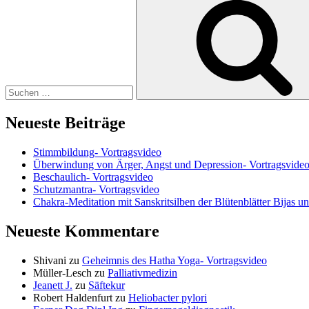
nach:
Neueste Beiträge
Stimmbildung- Vortragsvideo
Überwindung von Ärger, Angst und Depression- Vortragsvide
Beschaulich- Vortragsvideo
Schutzmantra- Vortragsvideo
Chakra-Meditation mit Sanskritsilben der Blütenblätter Bijas u
Neueste Kommentare
Shivani
zu
Geheimnis des Hatha Yoga- Vortragsvideo
Müller-Lesch
zu
Palliativmedizin
Jeanett J.
zu
Säftekur
Robert Haldenfurt
zu
Heliobacter pylori