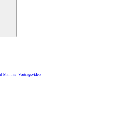
o
nd Mantras- Vortragsvideo