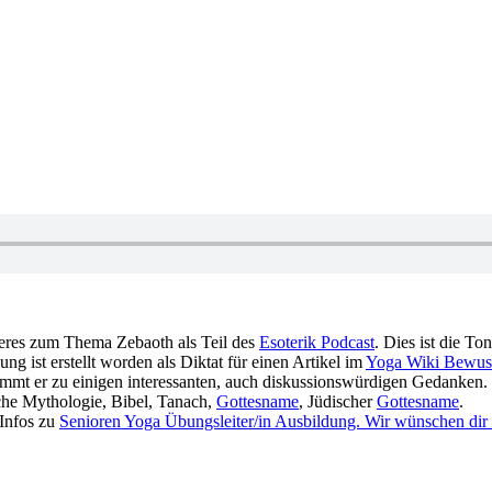
eres zum Thema Zebaoth als Teil des
Esoterik Podcast
. Dies ist die T
ng ist erstellt worden als Diktat für einen Artikel im
Yoga Wiki Bewus
ommt er zu einigen interessanten, auch diskussionswürdigen Gedanken.
che Mythologie, Bibel, Tanach,
Gottesname
, Jüdischer
Gottesname
.
 Infos zu
Senioren Yoga Übungsleiter/in Ausbildung. Wir wünschen dir 