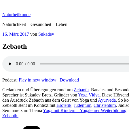
Zum
Inhalt
Naturheilkunde
springen
Natürlichkeit – Gesundheit – Leben
Veröffentlicht
16. März 2017
von
Sukadev
am
Zebaoth
Podcast:
Play in new window
|
Download
Gedanken und Überlegungen rund um
Zebaoth
. Banales und Besond
Sprecher ist Sukadev Bretz, Gründer von
Yoga Vidya
. Diese Hörsendu
den Ausdruck Zebaoth aus dem Geist von Yoga und
Ayurveda
. So k
Zebaoth steht im Kontext mit
Esoterik
,
Judentum
,
Christentum
, Jüdis
Seminare zum Thema
Yoga mit Kindern – Yogalehrer Weiterbildung
.
Zebaoth.
Kategorien