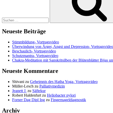
Neueste Beiträge
Stimmbildung- Vortragsvideo
Überwindung von Ärger, Angst und Depression- Vortragsvide
Beschaulich- Vortragsvideo
Schutzmantra- Vortragsvideo
Chakra-Meditation mit Sanskritsilben der Blütenblätter Bijas u
Neueste Kommentare
Shivani
zu
Geheimnis des Hatha Yoga- Vortragsvideo
Müller-Lesch
zu
Palliativmedizin
Jeanett J.
zu
Säftekur
Robert Haldenfurt
zu
Heliobacter pylori
Forner Dag Dipl Ing
zu
Fingernageldiagnostik
Archiv