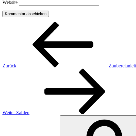
Website
Beitragsnavigation
Vorheriger
Beitrag
Zurück
Zaubereianlei
Nächster
Beitrag
Weiter
Zahlen
Suchen
nach: