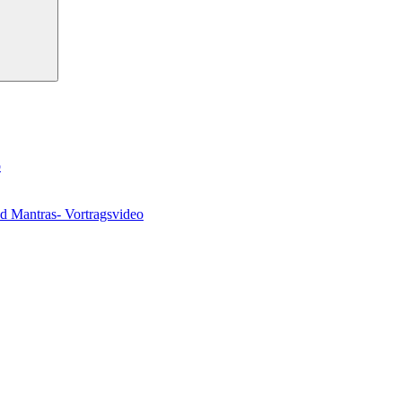
o
nd Mantras- Vortragsvideo