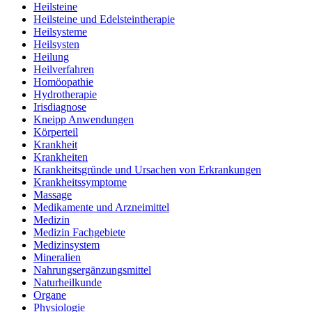
Heilsteine
Heilsteine und Edelsteintherapie
Heilsysteme
Heilsysten
Heilung
Heilverfahren
Homöopathie
Hydrotherapie
Irisdiagnose
Kneipp Anwendungen
Körperteil
Krankheit
Krankheiten
Krankheitsgründe und Ursachen von Erkrankungen
Krankheitssymptome
Massage
Medikamente und Arzneimittel
Medizin
Medizin Fachgebiete
Medizinsystem
Mineralien
Nahrungsergänzungsmittel
Naturheilkunde
Organe
Physiologie