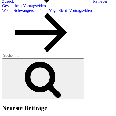
Zurück
Ratgeber
Gesundheit- Vortragsvideo
Nächster
Weiter
Schwangerschaft aus Yoga Sicht- Vortragsvideo
Beitrag
Suchen
nach:
Suchen
Neueste Beiträge