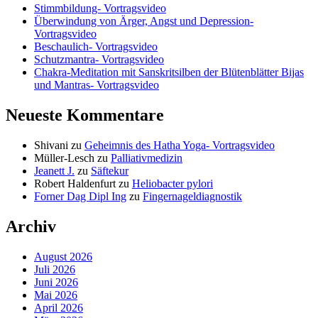
Stimmbildung- Vortragsvideo
Überwindung von Ärger, Angst und Depression-
Vortragsvideo
Beschaulich- Vortragsvideo
Schutzmantra- Vortragsvideo
Chakra-Meditation mit Sanskritsilben der Blütenblätter Bijas
und Mantras- Vortragsvideo
Neueste Kommentare
Shivani
zu
Geheimnis des Hatha Yoga- Vortragsvideo
Müller-Lesch
zu
Palliativmedizin
Jeanett J.
zu
Säftekur
Robert Haldenfurt
zu
Heliobacter pylori
Forner Dag Dipl Ing
zu
Fingernageldiagnostik
Archiv
August 2026
Juli 2026
Juni 2026
Mai 2026
April 2026