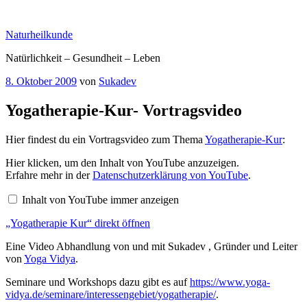
Zum
Inhalt
Naturheilkunde
springen
Natürlichkeit – Gesundheit – Leben
Veröffentlicht
8. Oktober 2009
von
Sukadev
am
Yogatherapie-Kur- Vortragsvideo
Hier findest du ein Vortragsvideo zum Thema
Yogatherapie-Kur
:
„Yogatherapie
Hier klicken, um den Inhalt von YouTube anzuzeigen.
Kur“
Erfahre mehr in der
Datenschutzerklärung von YouTube
.
von
YouTube
Inhalt von YouTube immer anzeigen
anzeigen
„Yogatherapie Kur“ direkt öffnen
Eine Video Abhandlung von und mit Sukadev , Gründer und Leiter
von
Yoga Vidya
.
Seminare und Workshops dazu gibt es auf
https://www.yoga-
vidya.de/seminare/interessengebiet/yogatherapie/
.