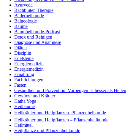
Ayurveda
Bachblüten Therapie
Bäderheilkunde
Balneologie
Bäume
Baumheilkunde-Podcast
Detox und Reinigen
Diagnose und Anamnese
Diäten
Disziplin
Edelsteine
Energiemedizin
Energiemedizin
Ernährung
Fachrichtungen
Fasten
Gesundheit und Prävention: Vorbeugen ist besser als Heilen
Gewürze und Kräuter
Hatha Yoga
Heilbäume
Heilkräuter und Heilpflanzen  Pflanzenheilkunde
Heilkräuter und Heilpflanzen – Pflanzenheilkunde
Heilmittel
Heilpflanze und Pflanzenheilkunde