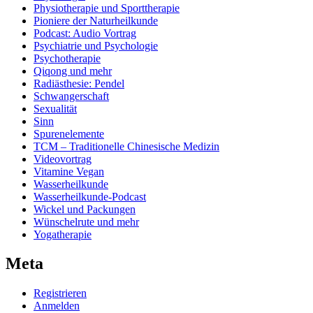
Physiotherapie und Sporttherapie
Pioniere der Naturheilkunde
Podcast: Audio Vortrag
Psychiatrie und Psychologie
Psychotherapie
Qiqong und mehr
Radiästhesie: Pendel
Schwangerschaft
Sexualität
Sinn
Spurenelemente
TCM – Traditionelle Chinesische Medizin
Videovortrag
Vitamine Vegan
Wasserheilkunde
Wasserheilkunde-Podcast
Wickel und Packungen
Wünschelrute und mehr
Yogatherapie
Meta
Registrieren
Anmelden