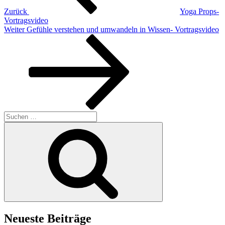
Zurück
Yoga Props-
Vortragsvideo
Nächster
Weiter
Gefühle verstehen und umwandeln in Wissen- Vortragsvideo
Beitrag
Suchen
nach:
Suchen
Neueste Beiträge