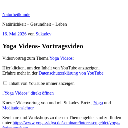
Zum
Inhalt
Naturheilkunde
springen
Natürlichkeit – Gesundheit – Leben
Veröffentlicht
16. Mai 2026
von
Sukadev
am
Yoga Videos- Vortragsvideo
Videovortrag zum Thema
Yoga Videos
:
„Yoga
Hier klicken, um den Inhalt von YouTube anzuzeigen.
Videos“
Erfahre mehr in der
Datenschutzerklärung von YouTube
.
von
YouTube
Inhalt von YouTube immer anzeigen
anzeigen
„Yoga Videos“ direkt öffnen
Kurzer Videovortrag von und mit Sukadev Bretz ,
Yoga
und
Meditationslehrer
.
Seminare und Workshops zu diesem Themengebiet sind zu finden
unter
https://www.yoga-vidya.de/seminare/interessengebiet/yoga-
ferienwochen/
.