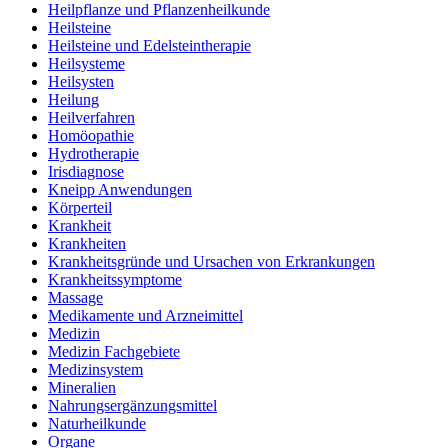
Heilpflanze und Pflanzenheilkunde
Heilsteine
Heilsteine und Edelsteintherapie
Heilsysteme
Heilsysten
Heilung
Heilverfahren
Homöopathie
Hydrotherapie
Irisdiagnose
Kneipp Anwendungen
Körperteil
Krankheit
Krankheiten
Krankheitsgründe und Ursachen von Erkrankungen
Krankheitssymptome
Massage
Medikamente und Arzneimittel
Medizin
Medizin Fachgebiete
Medizinsystem
Mineralien
Nahrungsergänzungsmittel
Naturheilkunde
Organe