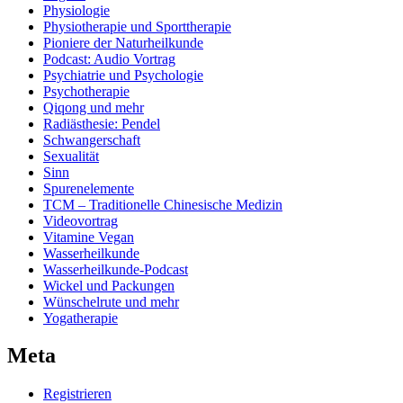
Physiologie
Physiotherapie und Sporttherapie
Pioniere der Naturheilkunde
Podcast: Audio Vortrag
Psychiatrie und Psychologie
Psychotherapie
Qiqong und mehr
Radiästhesie: Pendel
Schwangerschaft
Sexualität
Sinn
Spurenelemente
TCM – Traditionelle Chinesische Medizin
Videovortrag
Vitamine Vegan
Wasserheilkunde
Wasserheilkunde-Podcast
Wickel und Packungen
Wünschelrute und mehr
Yogatherapie
Meta
Registrieren