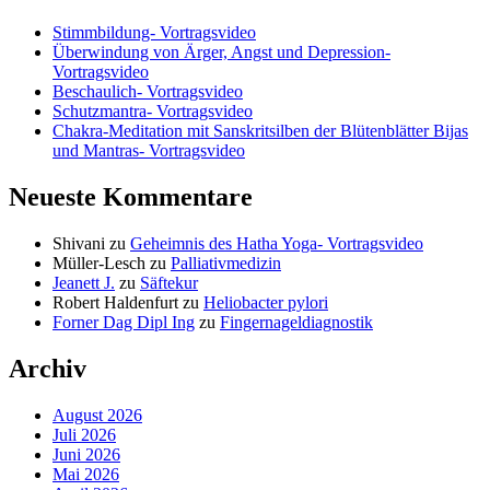
Stimmbildung- Vortragsvideo
Überwindung von Ärger, Angst und Depression-
Vortragsvideo
Beschaulich- Vortragsvideo
Schutzmantra- Vortragsvideo
Chakra-Meditation mit Sanskritsilben der Blütenblätter Bijas
und Mantras- Vortragsvideo
Neueste Kommentare
Shivani
zu
Geheimnis des Hatha Yoga- Vortragsvideo
Müller-Lesch
zu
Palliativmedizin
Jeanett J.
zu
Säftekur
Robert Haldenfurt
zu
Heliobacter pylori
Forner Dag Dipl Ing
zu
Fingernageldiagnostik
Archiv
August 2026
Juli 2026
Juni 2026
Mai 2026