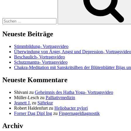
Neueste Beiträge
Stimmbildung- Vortragsvideo
Überwindung von Ärger, Angst und Depression- Vortragsvide
Beschaulich- Vortragsvideo
Schutzmantra- Vortragsvideo
Chakra-Meditation mit Sanskritsilben der Blütenblätter Bijas u
Neueste Kommentare
Shivani
zu
Geheimnis des Hatha Yoga- Vortragsvideo
Müller-Lesch
zu
Palliativmedizin
Jeanett J.
zu
Säftekur
Robert Haldenfurt
zu
Heliobacter pylori
Forner Dag Dipl Ing
zu
Fingernageldiagnostik
Archiv