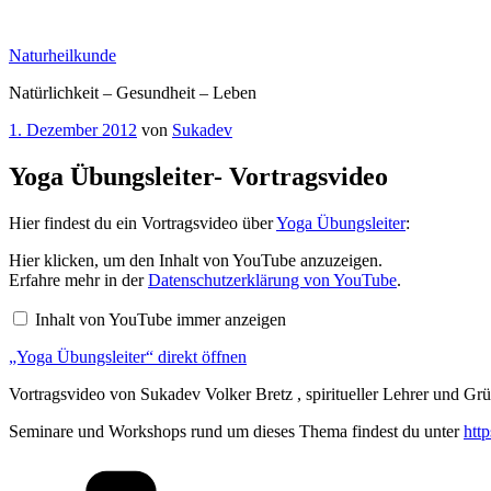
Zum
Inhalt
Naturheilkunde
springen
Natürlichkeit – Gesundheit – Leben
Veröffentlicht
1. Dezember 2012
von
Sukadev
am
Yoga Übungsleiter- Vortragsvideo
Hier findest du ein Vortragsvideo über
Yoga Übungsleiter
:
„Yoga
Hier klicken, um den Inhalt von YouTube anzuzeigen.
Übungsleiter“
Erfahre mehr in der
Datenschutzerklärung von YouTube
.
von
YouTube
Inhalt von YouTube immer anzeigen
anzeigen
„Yoga Übungsleiter“ direkt öffnen
Vortragsvideo von Sukadev Volker Bretz , spiritueller Lehrer und Gr
Seminare und Workshops rund um dieses Thema findest du unter
htt
Kategorien