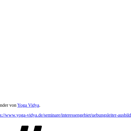
ünder von
Yoga Vidya
.
ps://www.yoga-vidya.de/seminare/interessengebiet/uebungsleiter-ausbil
Schlagwörter