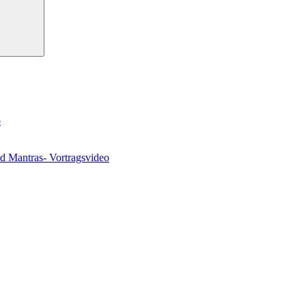
o
nd Mantras- Vortragsvideo