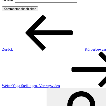
Beitragsnavigation
Vorheriger
Beitrag
Zurück
Körperbewusst
Nächster
Beitrag
Weiter
Yoga Stellungen- Vortragsvideo
Suchen
nach: