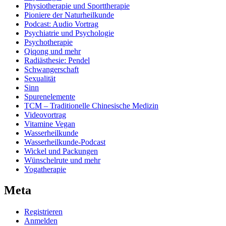
Physiotherapie und Sporttherapie
Pioniere der Naturheilkunde
Podcast: Audio Vortrag
Psychiatrie und Psychologie
Psychotherapie
Qiqong und mehr
Radiästhesie: Pendel
Schwangerschaft
Sexualität
Sinn
Spurenelemente
TCM – Traditionelle Chinesische Medizin
Videovortrag
Vitamine Vegan
Wasserheilkunde
Wasserheilkunde-Podcast
Wickel und Packungen
Wünschelrute und mehr
Yogatherapie
Meta
Registrieren
Anmelden