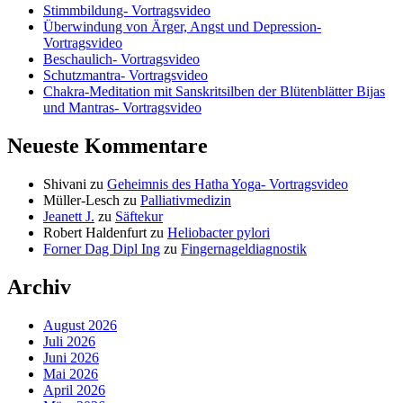
Stimmbildung- Vortragsvideo
Überwindung von Ärger, Angst und Depression-
Vortragsvideo
Beschaulich- Vortragsvideo
Schutzmantra- Vortragsvideo
Chakra-Meditation mit Sanskritsilben der Blütenblätter Bijas
und Mantras- Vortragsvideo
Neueste Kommentare
Shivani
zu
Geheimnis des Hatha Yoga- Vortragsvideo
Müller-Lesch
zu
Palliativmedizin
Jeanett J.
zu
Säftekur
Robert Haldenfurt
zu
Heliobacter pylori
Forner Dag Dipl Ing
zu
Fingernageldiagnostik
Archiv
August 2026
Juli 2026
Juni 2026
Mai 2026
April 2026