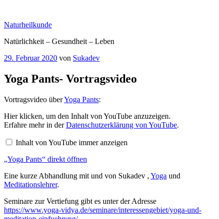
Zum
Inhalt
Naturheilkunde
springen
Natürlichkeit – Gesundheit – Leben
Veröffentlicht
29. Februar 2020
von
Sukadev
am
Yoga Pants- Vortragsvideo
Vortragsvideo über
Yoga Pants
:
„Yoga
Hier klicken, um den Inhalt von YouTube anzuzeigen.
Pants“
Erfahre mehr in der
Datenschutzerklärung von YouTube
.
von
YouTube
Inhalt von YouTube immer anzeigen
anzeigen
„Yoga Pants“ direkt öffnen
Eine kurze Abhandlung mit und von Sukadev ,
Yoga
und
Meditationslehrer
.
Seminare zur Vertiefung gibt es unter der Adresse
https://www.yoga-vidya.de/seminare/interessengebiet/yoga-und-
meditation-einfuehrung/
.