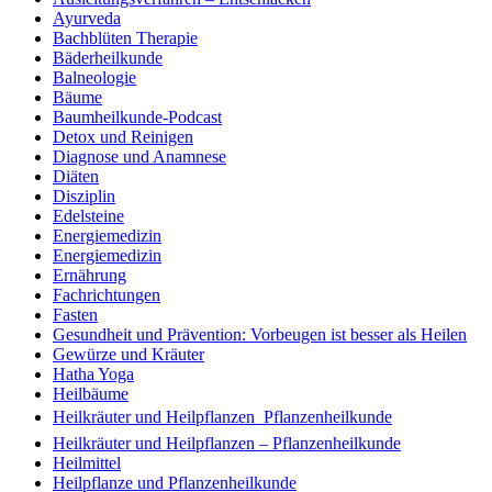
Ayurveda
Bachblüten Therapie
Bäderheilkunde
Balneologie
Bäume
Baumheilkunde-Podcast
Detox und Reinigen
Diagnose und Anamnese
Diäten
Disziplin
Edelsteine
Energiemedizin
Energiemedizin
Ernährung
Fachrichtungen
Fasten
Gesundheit und Prävention: Vorbeugen ist besser als Heilen
Gewürze und Kräuter
Hatha Yoga
Heilbäume
Heilkräuter und Heilpflanzen  Pflanzenheilkunde
Heilkräuter und Heilpflanzen – Pflanzenheilkunde
Heilmittel
Heilpflanze und Pflanzenheilkunde