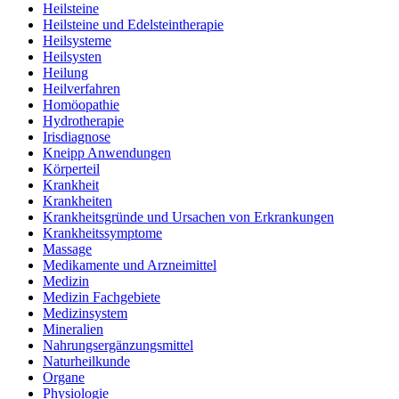
Heilsteine
Heilsteine und Edelsteintherapie
Heilsysteme
Heilsysten
Heilung
Heilverfahren
Homöopathie
Hydrotherapie
Irisdiagnose
Kneipp Anwendungen
Körperteil
Krankheit
Krankheiten
Krankheitsgründe und Ursachen von Erkrankungen
Krankheitssymptome
Massage
Medikamente und Arzneimittel
Medizin
Medizin Fachgebiete
Medizinsystem
Mineralien
Nahrungsergänzungsmittel
Naturheilkunde
Organe
Physiologie