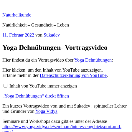
Zum
Inhalt
Naturheilkunde
springen
Natürlichkeit – Gesundheit – Leben
Veröffentlicht
11. Februar 2022
von
Sukadev
am
Yoga Dehnübungen- Vortragsvideo
Hier findest du ein Vortragsvideo über
Yoga Dehnübungen
:
„Yoga
Hier klicken, um den Inhalt von YouTube anzuzeigen.
Dehnübungen“
Erfahre mehr in der
Datenschutzerklärung von YouTube
.
von
YouTube
Inhalt von YouTube immer anzeigen
anzeigen
„Yoga Dehnübungen“ direkt öffnen
Ein kurzes Vortragsvideo von und mit Sukadev , spiritueller Lehrer
und Gründer von
Yoga Vidya
.
Seminare und Workshops dazu gibt es unter der Adresse
https://www.yoga-vidya.de/seminare/interessengebiet/sport-und-
yoga/
.