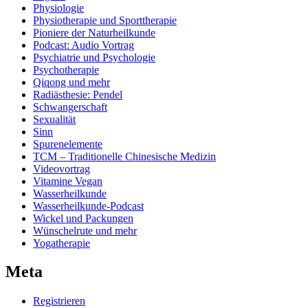
Physiologie
Physiotherapie und Sporttherapie
Pioniere der Naturheilkunde
Podcast: Audio Vortrag
Psychiatrie und Psychologie
Psychotherapie
Qiqong und mehr
Radiästhesie: Pendel
Schwangerschaft
Sexualität
Sinn
Spurenelemente
TCM – Traditionelle Chinesische Medizin
Videovortrag
Vitamine Vegan
Wasserheilkunde
Wasserheilkunde-Podcast
Wickel und Packungen
Wünschelrute und mehr
Yogatherapie
Meta
Registrieren