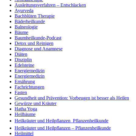
Ausleitungsverfahren – Entschlacken
Ayurveda
Bachblüten Therapie
Bäderheilkunde
Balneologie
Bäume
Baumheilkunde-Podcast
Detox und Reinigen
Diagnose und Anamnese
Diäten
Disziplin
Edelsteine
Energiemedizin
Energiemedizin
Ernährung
Fachrichtungen
Fasten
Gesundheit und Prävention: Vorbeugen ist besser als Heilen
Gewürze und Kräuter
Hatha Yoga
Heilbäume
Heilkräuter und Heilpflanzen  Pflanzenheilkunde
Heilkräuter und Heilpflanzen – Pflanzenheilkunde
Heilmittel