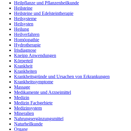
Heilpflanze und Pflanzenheilkunde
Heilsteine
Heilsteine und Edelsteintherapie
Heilsysteme
Heilsysten
Heilung
Heilverfahren
Homöopathie
Hydrotherapie
Irisdiagnose
Kneipp Anwendungen
Körperteil
Krankheit
Krankheiten
Krankheitsgründe und Ursachen von Erkrankungen
Krankheitssymptome
Massage
Medikamente und Arzneimittel
Medizin
Medizin Fachgebiete
Medizinsystem
Mineralien
Nahrungsergänzungsmittel
Naturheilkunde
Organe