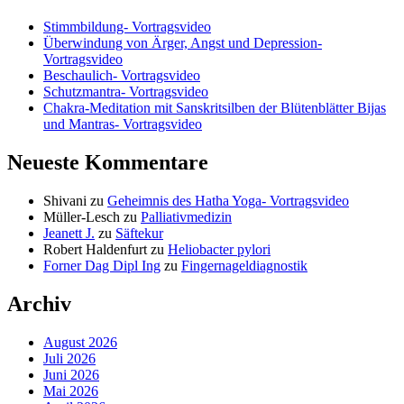
Stimmbildung- Vortragsvideo
Überwindung von Ärger, Angst und Depression-
Vortragsvideo
Beschaulich- Vortragsvideo
Schutzmantra- Vortragsvideo
Chakra-Meditation mit Sanskritsilben der Blütenblätter Bijas
und Mantras- Vortragsvideo
Neueste Kommentare
Shivani
zu
Geheimnis des Hatha Yoga- Vortragsvideo
Müller-Lesch
zu
Palliativmedizin
Jeanett J.
zu
Säftekur
Robert Haldenfurt
zu
Heliobacter pylori
Forner Dag Dipl Ing
zu
Fingernageldiagnostik
Archiv
August 2026
Juli 2026
Juni 2026
Mai 2026