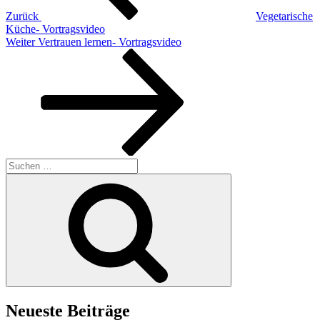
Zurück
Vegetarische
Küche- Vortragsvideo
Nächster
Weiter
Vertrauen lernen- Vortragsvideo
Beitrag
Suchen
nach:
Suchen
Neueste Beiträge