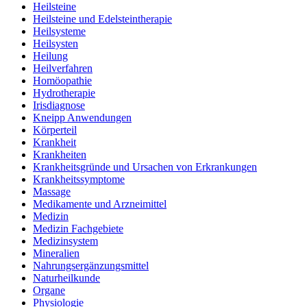
Heilsteine
Heilsteine und Edelsteintherapie
Heilsysteme
Heilsysten
Heilung
Heilverfahren
Homöopathie
Hydrotherapie
Irisdiagnose
Kneipp Anwendungen
Körperteil
Krankheit
Krankheiten
Krankheitsgründe und Ursachen von Erkrankungen
Krankheitssymptome
Massage
Medikamente und Arzneimittel
Medizin
Medizin Fachgebiete
Medizinsystem
Mineralien
Nahrungsergänzungsmittel
Naturheilkunde
Organe
Physiologie