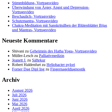
Stimmbildung- Vortragsvideo
Überwindung von Ärger, Angst und Depression-
Vortragsvideo
Beschaulich- Vortragsvideo
Schutzmantra- Vortragsvideo
Chakra-Meditation mit Sanskritsilben der Blütenblätter Bijas
und Mantras- Vortragsvideo
Neueste Kommentare
Shivani
zu
Geheimnis des Hatha Yoga- Vortragsvideo
Müller-Lesch
zu
Palliativmedizin
Jeanett J.
zu
Säftekur
Robert Haldenfurt
zu
Heliobacter pylori
Forner Dag Dipl Ing
zu
Fingernageldiagnostik
Archiv
August 2026
Juli 2026
Juni 2026
Mai 2026
April 2026