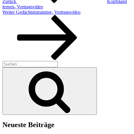
Zurück
Kopfstand
lernen- Vortragsvideo
Nächster
Weiter
Gedächtnistraining- Vortragsvideo
Beitrag
Suchen
nach:
Suchen
Neueste Beiträge