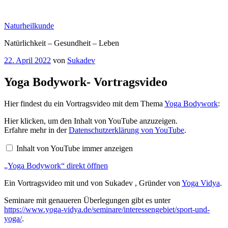
Zum
Inhalt
Naturheilkunde
springen
Natürlichkeit – Gesundheit – Leben
Veröffentlicht
22. April 2022
von
Sukadev
am
Yoga Bodywork- Vortragsvideo
Hier findest du ein Vortragsvideo mit dem Thema
Yoga Bodywork
:
„Yoga
Hier klicken, um den Inhalt von YouTube anzuzeigen.
Bodywork“
Erfahre mehr in der
Datenschutzerklärung von YouTube
.
von
YouTube
Inhalt von YouTube immer anzeigen
anzeigen
„Yoga Bodywork“ direkt öffnen
Ein Vortragsvideo mit und von Sukadev , Gründer von
Yoga Vidya
.
Seminare mit genaueren Überlegungen gibt es unter
https://www.yoga-vidya.de/seminare/interessengebiet/sport-und-
yoga/
.