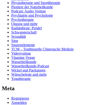
Physiotherapie und Sporttherapie
Pioniere der Naturheilkunde
Podcast: Audio Vortrag
Psychiatrie und Psychologie
Psychotherapie
Qiqong und mehr
Radiästhesie: Pendel
Schwangerschaft
Sexualität
Sinn
Spurenelemente
TCM – Traditionelle Chinesische Medizin
Videovortrag
Vitamine Vegan
Wasserheilkunde
Wasserheilkunde-Podcast
Wickel und Packungen
Wünschelrute und mehr
Yogatherapie
Meta
Registrieren
Anmelden