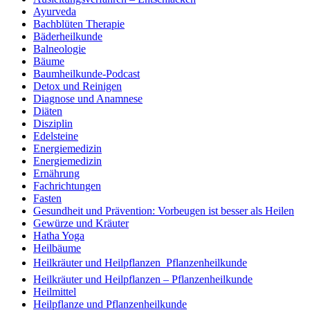
Ayurveda
Bachblüten Therapie
Bäderheilkunde
Balneologie
Bäume
Baumheilkunde-Podcast
Detox und Reinigen
Diagnose und Anamnese
Diäten
Disziplin
Edelsteine
Energiemedizin
Energiemedizin
Ernährung
Fachrichtungen
Fasten
Gesundheit und Prävention: Vorbeugen ist besser als Heilen
Gewürze und Kräuter
Hatha Yoga
Heilbäume
Heilkräuter und Heilpflanzen  Pflanzenheilkunde
Heilkräuter und Heilpflanzen – Pflanzenheilkunde
Heilmittel
Heilpflanze und Pflanzenheilkunde