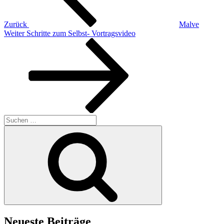
Zurück
Malve
Nächster
Weiter
Schritte zum Selbst- Vortragsvideo
Beitrag
Suchen
nach:
Suchen
Neueste Beiträge