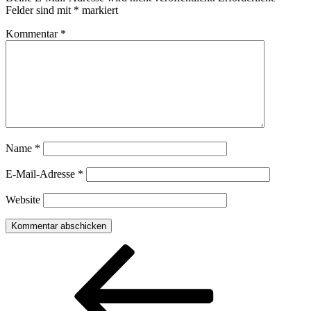
Felder sind mit
*
markiert
Kommentar
*
Name
*
E-Mail-Adresse
*
Website
Beitragsnavigation
Vorheriger
Beitrag