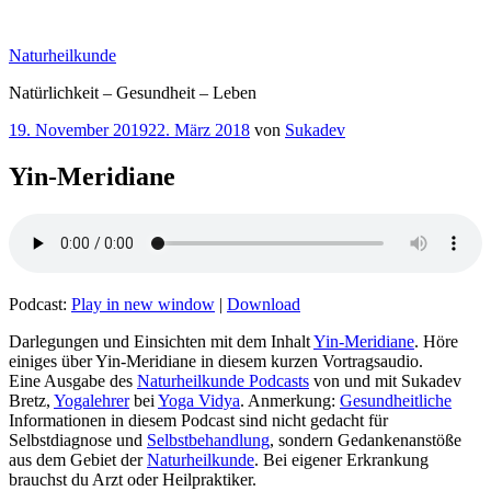
Zum
Inhalt
Naturheilkunde
springen
Natürlichkeit – Gesundheit – Leben
Veröffentlicht
19. November 2019
22. März 2018
von
Sukadev
am
Yin-Meridiane
Podcast:
Play in new window
|
Download
Darlegungen und Einsichten mit dem Inhalt
Yin-Meridiane
. Höre
einiges über Yin-Meridiane in diesem kurzen Vortragsaudio.
Eine Ausgabe des
Naturheilkunde Podcasts
von und mit Sukadev
Bretz,
Yogalehrer
bei
Yoga Vidya
. Anmerkung:
Gesundheitliche
Informationen in diesem Podcast sind nicht gedacht für
Selbstdiagnose und
Selbstbehandlung
, sondern Gedankenanstöße
aus dem Gebiet der
Naturheilkunde
. Bei eigener Erkrankung
brauchst du Arzt oder Heilpraktiker.