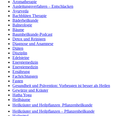
Aromatherapie
Ausleitungsverfahren – Entschlacken
Ayurveda
Bachblüten Therapie
Bäderheilkunde
Balneologie
Bäume
Baumheilkunde-Podcast
Detox und Reinigen
Diagnose und Anamnese
Diäten
Disziplin
Edelsteine
Energiemedizin
Energiemedizin
Ernährung
Fachrichtungen
Fasten
Gesundheit und Prävention: Vorbeugen ist besser als Heilen
Gewürze und Kräuter
Hatha Yoga
Heilbäume
Heilkräuter und Heilpflanzen  Pflanzenheilkunde
Heilkräuter und Heilpflanzen – Pflanzenheilkunde
Heilmittel