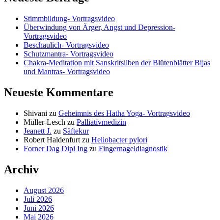
Stimmbildung- Vortragsvideo
Überwindung von Ärger, Angst und Depression-
Vortragsvideo
Beschaulich- Vortragsvideo
Schutzmantra- Vortragsvideo
Chakra-Meditation mit Sanskritsilben der Blütenblätter Bijas
und Mantras- Vortragsvideo
Neueste Kommentare
Shivani
zu
Geheimnis des Hatha Yoga- Vortragsvideo
Müller-Lesch
zu
Palliativmedizin
Jeanett J.
zu
Säftekur
Robert Haldenfurt
zu
Heliobacter pylori
Forner Dag Dipl Ing
zu
Fingernageldiagnostik
Archiv
August 2026
Juli 2026
Juni 2026
Mai 2026