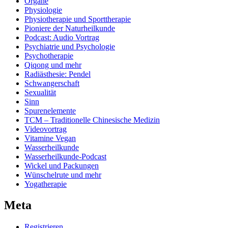
Organe
Physiologie
Physiotherapie und Sporttherapie
Pioniere der Naturheilkunde
Podcast: Audio Vortrag
Psychiatrie und Psychologie
Psychotherapie
Qiqong und mehr
Radiästhesie: Pendel
Schwangerschaft
Sexualität
Sinn
Spurenelemente
TCM – Traditionelle Chinesische Medizin
Videovortrag
Vitamine Vegan
Wasserheilkunde
Wasserheilkunde-Podcast
Wickel und Packungen
Wünschelrute und mehr
Yogatherapie
Meta
Registrieren