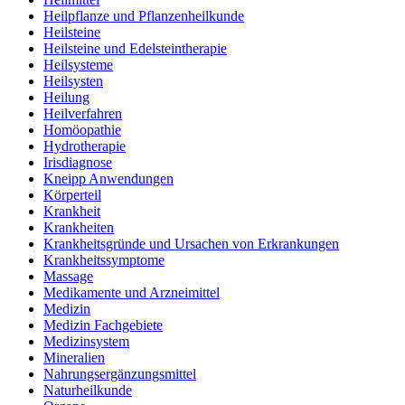
Heilpflanze und Pflanzenheilkunde
Heilsteine
Heilsteine und Edelsteintherapie
Heilsysteme
Heilsysten
Heilung
Heilverfahren
Homöopathie
Hydrotherapie
Irisdiagnose
Kneipp Anwendungen
Körperteil
Krankheit
Krankheiten
Krankheitsgründe und Ursachen von Erkrankungen
Krankheitssymptome
Massage
Medikamente und Arzneimittel
Medizin
Medizin Fachgebiete
Medizinsystem
Mineralien
Nahrungsergänzungsmittel
Naturheilkunde