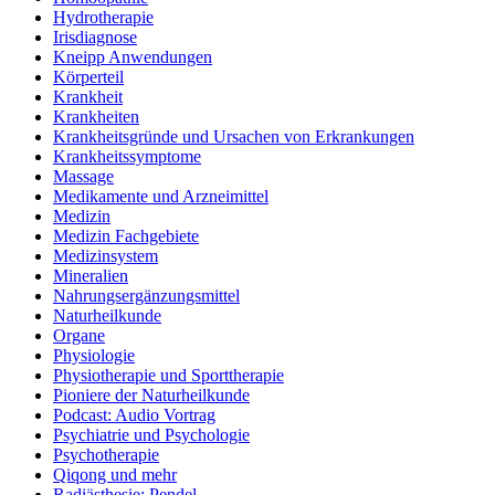
Hydrotherapie
Irisdiagnose
Kneipp Anwendungen
Körperteil
Krankheit
Krankheiten
Krankheitsgründe und Ursachen von Erkrankungen
Krankheitssymptome
Massage
Medikamente und Arzneimittel
Medizin
Medizin Fachgebiete
Medizinsystem
Mineralien
Nahrungsergänzungsmittel
Naturheilkunde
Organe
Physiologie
Physiotherapie und Sporttherapie
Pioniere der Naturheilkunde
Podcast: Audio Vortrag
Psychiatrie und Psychologie
Psychotherapie
Qiqong und mehr
Radiästhesie: Pendel