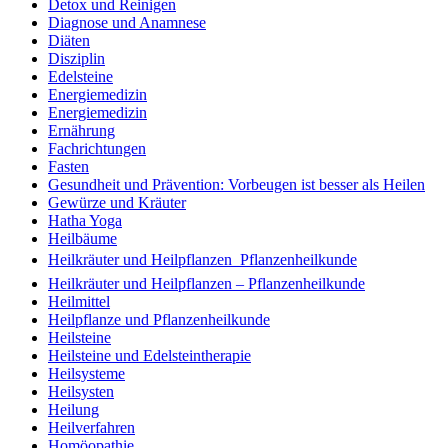
Detox und Reinigen
Diagnose und Anamnese
Diäten
Disziplin
Edelsteine
Energiemedizin
Energiemedizin
Ernährung
Fachrichtungen
Fasten
Gesundheit und Prävention: Vorbeugen ist besser als Heilen
Gewürze und Kräuter
Hatha Yoga
Heilbäume
Heilkräuter und Heilpflanzen  Pflanzenheilkunde
Heilkräuter und Heilpflanzen – Pflanzenheilkunde
Heilmittel
Heilpflanze und Pflanzenheilkunde
Heilsteine
Heilsteine und Edelsteintherapie
Heilsysteme
Heilsysten
Heilung
Heilverfahren
Homöopathie