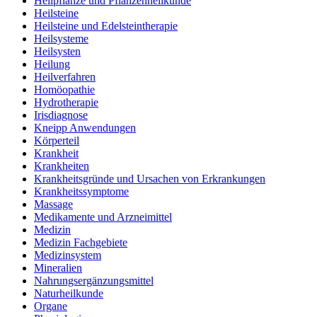
Heilpflanze und Pflanzenheilkunde
Heilsteine
Heilsteine und Edelsteintherapie
Heilsysteme
Heilsysten
Heilung
Heilverfahren
Homöopathie
Hydrotherapie
Irisdiagnose
Kneipp Anwendungen
Körperteil
Krankheit
Krankheiten
Krankheitsgründe und Ursachen von Erkrankungen
Krankheitssymptome
Massage
Medikamente und Arzneimittel
Medizin
Medizin Fachgebiete
Medizinsystem
Mineralien
Nahrungsergänzungsmittel
Naturheilkunde
Organe