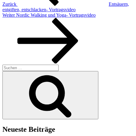
Zurück
Entsäuern,
entgiften, entschlacken- Vortragsvideo
Nächster
Weiter
Nordic Walking und Yoga- Vortragsvideo
Beitrag
Suchen
nach:
Suchen
Neueste Beiträge