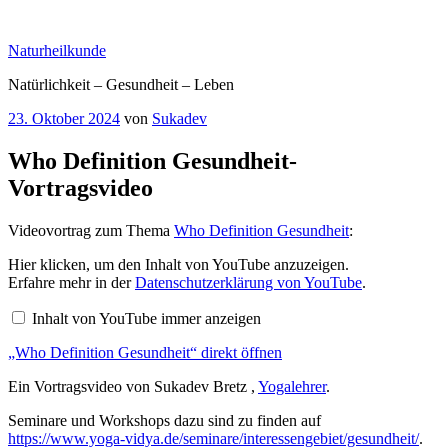
Zum
Inhalt
Naturheilkunde
springen
Natürlichkeit – Gesundheit – Leben
Veröffentlicht
23. Oktober 2024
von
Sukadev
am
Who Definition Gesundheit-
Vortragsvideo
Videovortrag zum Thema
Who Definition Gesundheit
:
„Who
Hier klicken, um den Inhalt von YouTube anzuzeigen.
Definition
Erfahre mehr in der
Datenschutzerklärung von YouTube
.
Gesundheit“
von
Inhalt von YouTube immer anzeigen
YouTube
anzeigen
„Who Definition Gesundheit“ direkt öffnen
Ein Vortragsvideo von Sukadev Bretz ,
Yogalehrer
.
Seminare und Workshops dazu sind zu finden auf
https://www.yoga-vidya.de/seminare/interessengebiet/gesundheit/
.