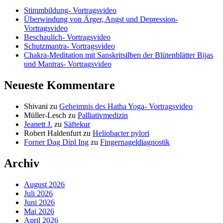
Stimmbildung- Vortragsvideo
Überwindung von Ärger, Angst und Depression-
Vortragsvideo
Beschaulich- Vortragsvideo
Schutzmantra- Vortragsvideo
Chakra-Meditation mit Sanskritsilben der Blütenblätter Bijas
und Mantras- Vortragsvideo
Neueste Kommentare
Shivani
zu
Geheimnis des Hatha Yoga- Vortragsvideo
Müller-Lesch
zu
Palliativmedizin
Jeanett J.
zu
Säftekur
Robert Haldenfurt
zu
Heliobacter pylori
Forner Dag Dipl Ing
zu
Fingernageldiagnostik
Archiv
August 2026
Juli 2026
Juni 2026
Mai 2026
April 2026