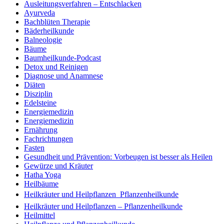
Ausleitungsverfahren – Entschlacken
Ayurveda
Bachblüten Therapie
Bäderheilkunde
Balneologie
Bäume
Baumheilkunde-Podcast
Detox und Reinigen
Diagnose und Anamnese
Diäten
Disziplin
Edelsteine
Energiemedizin
Energiemedizin
Ernährung
Fachrichtungen
Fasten
Gesundheit und Prävention: Vorbeugen ist besser als Heilen
Gewürze und Kräuter
Hatha Yoga
Heilbäume
Heilkräuter und Heilpflanzen  Pflanzenheilkunde
Heilkräuter und Heilpflanzen – Pflanzenheilkunde
Heilmittel