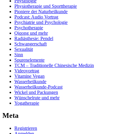
Physiologie
Physiotherapie und Sporttherapie
Pioniere der Naturheilkunde
Podcast: Audio Vortrag
Psychiatrie und Psychologie
Psychotherapie
Qiqong und mehr
Radiästhesie: Pendel
Schwangerschaft
Sexualität
Sinn
Spurenelemente
TCM – Traditionelle Chinesische Medizin
Videovortrag
Vitamine Vegan
Wasserheilkunde
Wasserheilkunde-Podcast
Wickel und Packungen
Wünschelrute und mehr
Yogatherapie
Meta
Registrieren
Anmelden