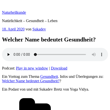
Zum
Inhalt
Naturheilkunde
springen
Natürlichkeit – Gesundheit – Leben
Veröffentlicht
18. April 2020
von
Sukadev
am
Welcher Name bedeutet Gesundheit?
Podcast:
Play in new window
|
Download
Ein Vortrag zum Thema
Gesundheit
. Infos und Überlegungen zu:
Welcher Name bedeutet Gesundheit?
?
Ein Podast von und mit Sukadev Bretz von Yoga Vidya.
Kategorien