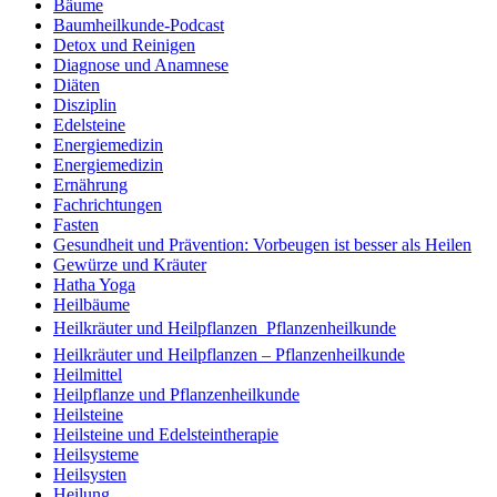
Bäume
Baumheilkunde-Podcast
Detox und Reinigen
Diagnose und Anamnese
Diäten
Disziplin
Edelsteine
Energiemedizin
Energiemedizin
Ernährung
Fachrichtungen
Fasten
Gesundheit und Prävention: Vorbeugen ist besser als Heilen
Gewürze und Kräuter
Hatha Yoga
Heilbäume
Heilkräuter und Heilpflanzen  Pflanzenheilkunde
Heilkräuter und Heilpflanzen – Pflanzenheilkunde
Heilmittel
Heilpflanze und Pflanzenheilkunde
Heilsteine
Heilsteine und Edelsteintherapie
Heilsysteme
Heilsysten
Heilung