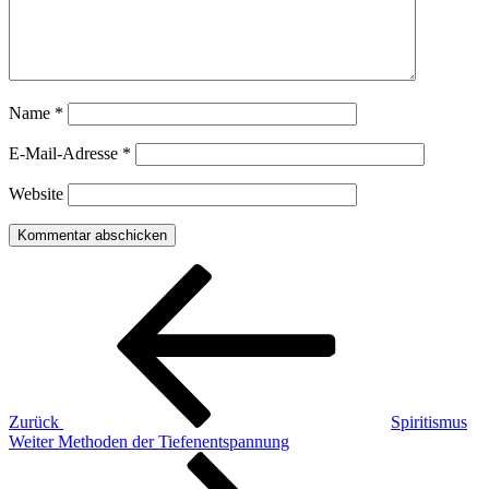
Name
*
E-Mail-Adresse
*
Website
Beitragsnavigation
Vorheriger
Beitrag
Zurück
Spiritismus
Nächster
Weiter
Methoden der Tiefenentspannung
Beitrag