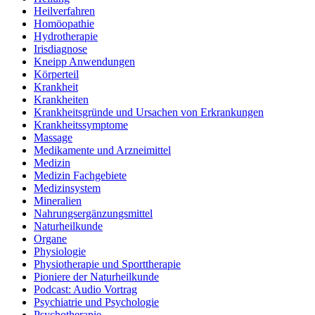
Heilverfahren
Homöopathie
Hydrotherapie
Irisdiagnose
Kneipp Anwendungen
Körperteil
Krankheit
Krankheiten
Krankheitsgründe und Ursachen von Erkrankungen
Krankheitssymptome
Massage
Medikamente und Arzneimittel
Medizin
Medizin Fachgebiete
Medizinsystem
Mineralien
Nahrungsergänzungsmittel
Naturheilkunde
Organe
Physiologie
Physiotherapie und Sporttherapie
Pioniere der Naturheilkunde
Podcast: Audio Vortrag
Psychiatrie und Psychologie
Psychotherapie