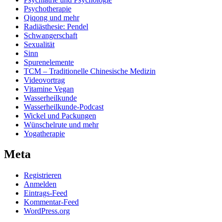
Psychotherapie
Qiqong und mehr
Radiästhesie: Pendel
Schwangerschaft
Sexualität
Sinn
Spurenelemente
TCM – Traditionelle Chinesische Medizin
Videovortrag
Vitamine Vegan
Wasserheilkunde
Wasserheilkunde-Podcast
Wickel und Packungen
Wünschelrute und mehr
Yogatherapie
Meta
Registrieren
Anmelden
Eintrags-Feed
Kommentar-Feed
WordPress.org