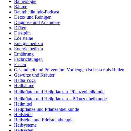
Balneologie
Bäume
Baumheilkunde-Podcast
Detox und Reinigen
Diagnose und Anamnese
Diäten
Disziplin
Edelsteine
Energiemedizin
Energiemedizin
Ernährung
Fachrichtungen
Fasten
Gesundheit und Prävention: Vorbeugen ist besser als Heilen
Gewürze und Kräuter
Hatha Yoga
Heilbäume
Heilkräuter und Heilpflanzen  Pflanzenheilkunde
Heilkräuter und Heilpflanzen – Pflanzenheilkunde
Heilmittel
Heilpflanze und Pflanzenheilkunde
Heilsteine
Heilsteine und Edelsteintherapie
Heilsysteme
Heilsysten