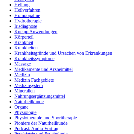
Heilung
Heilverfahren
Homöopathie
Hydrotherapie
Irisdiagnose
Kneipp Anwendungen
Körperteil
Krankheit
Krankheiten
Krankheitsgründe und Ursachen von Erkrankungen
Krankheitssymptome
Massage
Medikamente und Arzneimittel
Medizin
Medizin Fachgebiete
Medizinsystem
Mineralien
Nahrungsergänzungsmittel
Naturheilkunde
Organe
Physiologie
Physiotherapie und Sporttherapie
Pioniere der Naturheilkunde
Podcast: Audio Vortrag
Psychiatrie und Psychologie