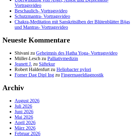
Vortragsvideo
Beschaulich- Vortragsvideo
Schutzmantra- Vortragsvideo
Chakra-Meditation mit Sanskritsilben der Blütenblätter Bijas
und Mantras- Vortragsvideo
Neueste Kommentare
Shivani
zu
Geheimnis des Hatha Yoga- Vortragsvideo
Müller-Lesch
zu
Palliativmedizin
Jeanett J.
zu
Säftekur
Robert Haldenfurt
zu
Heliobacter pylori
Forner Dag Dipl Ing
zu
Fingernageldiagnostik
Archiv
August 2026
Juli 2026
Juni 2026
Mai 2026
April 2026
März 2026
Februar 2026