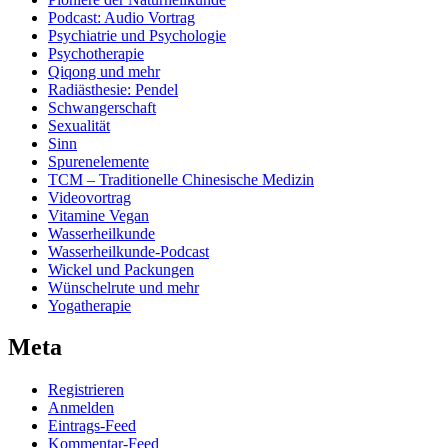
Podcast: Audio Vortrag
Psychiatrie und Psychologie
Psychotherapie
Qiqong und mehr
Radiästhesie: Pendel
Schwangerschaft
Sexualität
Sinn
Spurenelemente
TCM – Traditionelle Chinesische Medizin
Videovortrag
Vitamine Vegan
Wasserheilkunde
Wasserheilkunde-Podcast
Wickel und Packungen
Wünschelrute und mehr
Yogatherapie
Meta
Registrieren
Anmelden
Eintrags-Feed
Kommentar-Feed