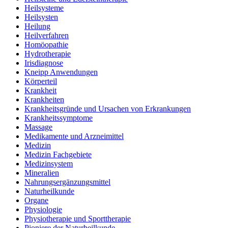
Heilsysteme
Heilsysten
Heilung
Heilverfahren
Homöopathie
Hydrotherapie
Irisdiagnose
Kneipp Anwendungen
Körperteil
Krankheit
Krankheiten
Krankheitsgründe und Ursachen von Erkrankungen
Krankheitssymptome
Massage
Medikamente und Arzneimittel
Medizin
Medizin Fachgebiete
Medizinsystem
Mineralien
Nahrungsergänzungsmittel
Naturheilkunde
Organe
Physiologie
Physiotherapie und Sporttherapie
Pioniere der Naturheilkunde