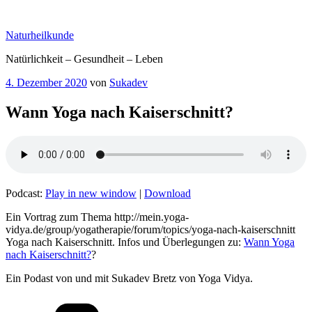
Zum
Inhalt
Naturheilkunde
springen
Natürlichkeit – Gesundheit – Leben
Veröffentlicht
4. Dezember 2020
von
Sukadev
am
Wann Yoga nach Kaiserschnitt?
Podcast:
Play in new window
|
Download
Ein Vortrag zum Thema http://mein.yoga-
vidya.de/group/yogatherapie/forum/topics/yoga-nach-kaiserschnitt
Yoga nach Kaiserschnitt. Infos und Überlegungen zu:
Wann Yoga
nach Kaiserschnitt?
?
Ein Podast von und mit Sukadev Bretz von Yoga Vidya.
Kategorien