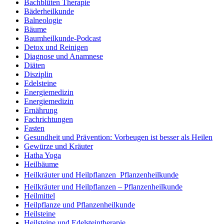
Bachblüten Therapie
Bäderheilkunde
Balneologie
Bäume
Baumheilkunde-Podcast
Detox und Reinigen
Diagnose und Anamnese
Diäten
Disziplin
Edelsteine
Energiemedizin
Energiemedizin
Ernährung
Fachrichtungen
Fasten
Gesundheit und Prävention: Vorbeugen ist besser als Heilen
Gewürze und Kräuter
Hatha Yoga
Heilbäume
Heilkräuter und Heilpflanzen  Pflanzenheilkunde
Heilkräuter und Heilpflanzen – Pflanzenheilkunde
Heilmittel
Heilpflanze und Pflanzenheilkunde
Heilsteine
Heilsteine und Edelsteintherapie