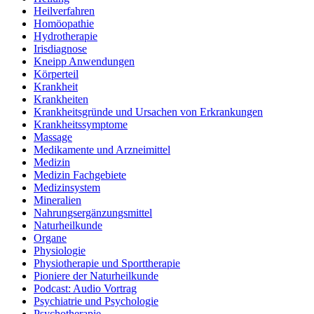
Heilverfahren
Homöopathie
Hydrotherapie
Irisdiagnose
Kneipp Anwendungen
Körperteil
Krankheit
Krankheiten
Krankheitsgründe und Ursachen von Erkrankungen
Krankheitssymptome
Massage
Medikamente und Arzneimittel
Medizin
Medizin Fachgebiete
Medizinsystem
Mineralien
Nahrungsergänzungsmittel
Naturheilkunde
Organe
Physiologie
Physiotherapie und Sporttherapie
Pioniere der Naturheilkunde
Podcast: Audio Vortrag
Psychiatrie und Psychologie
Psychotherapie