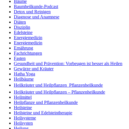
Bäume
Baumheilkunde-Podcast
Detox und Reinigen
Diagnose und Anamnese
Diäten
Disziplin
Edelsteine
Energiemedizin
Energiemedizin
Ernährung
Fachrichtungen
Fasten
Gesundheit und Prävention: Vorbeugen ist besser als Heilen
Gewürze und Kräuter
Hatha Yoga
Heilbäume
Heilkräuter und Heilpflanzen  Pflanzenheilkunde
Heilkräuter und Heilpflanzen – Pflanzenheilkunde
Heilmittel
Heilpflanze und Pflanzenheilkunde
Heilsteine
Heilsteine und Edelsteintherapie
Heilsysteme
Heilsysten
Heilung