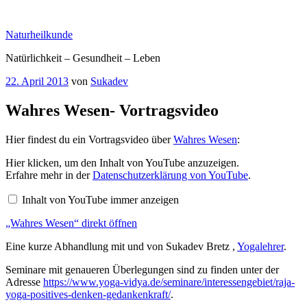
Zum
Inhalt
Naturheilkunde
springen
Natürlichkeit – Gesundheit – Leben
Veröffentlicht
22. April 2013
von
Sukadev
am
Wahres Wesen- Vortragsvideo
Hier findest du ein Vortragsvideo über
Wahres Wesen
:
„Wahres
Hier klicken, um den Inhalt von YouTube anzuzeigen.
Wesen“
Erfahre mehr in der
Datenschutzerklärung von YouTube
.
von
YouTube
Inhalt von YouTube immer anzeigen
anzeigen
„Wahres Wesen“ direkt öffnen
Eine kurze Abhandlung mit und von Sukadev Bretz ,
Yogalehrer
.
Seminare mit genaueren Überlegungen sind zu finden unter der
Adresse
https://www.yoga-vidya.de/seminare/interessengebiet/raja-
yoga-positives-denken-gedankenkraft/
.