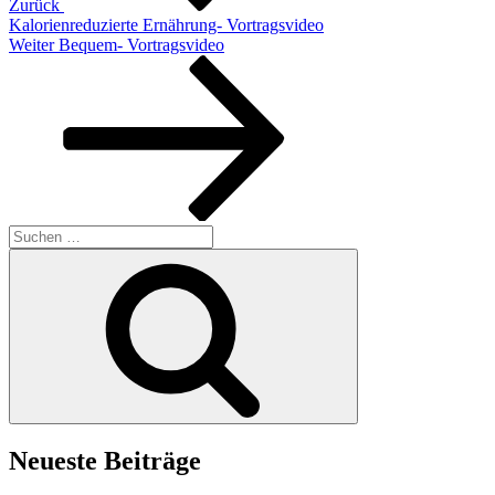
Zurück
Kalorienreduzierte Ernährung- Vortragsvideo
Nächster
Weiter
Bequem- Vortragsvideo
Beitrag
Suchen
nach:
Suchen
Neueste Beiträge