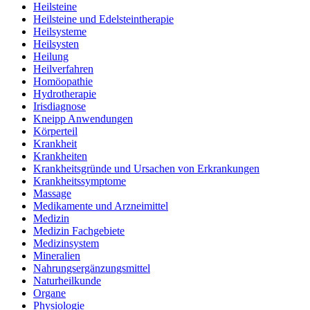
Heilsteine
Heilsteine und Edelsteintherapie
Heilsysteme
Heilsysten
Heilung
Heilverfahren
Homöopathie
Hydrotherapie
Irisdiagnose
Kneipp Anwendungen
Körperteil
Krankheit
Krankheiten
Krankheitsgründe und Ursachen von Erkrankungen
Krankheitssymptome
Massage
Medikamente und Arzneimittel
Medizin
Medizin Fachgebiete
Medizinsystem
Mineralien
Nahrungsergänzungsmittel
Naturheilkunde
Organe
Physiologie