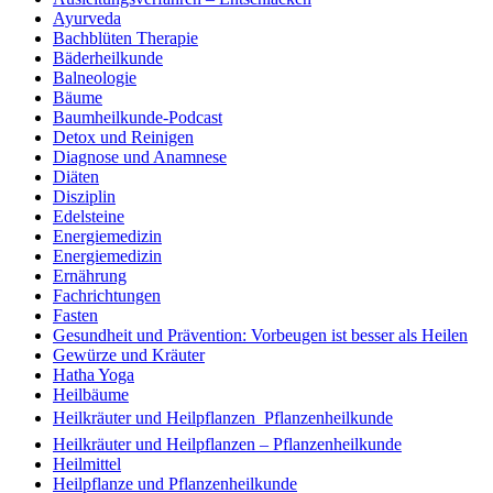
Ayurveda
Bachblüten Therapie
Bäderheilkunde
Balneologie
Bäume
Baumheilkunde-Podcast
Detox und Reinigen
Diagnose und Anamnese
Diäten
Disziplin
Edelsteine
Energiemedizin
Energiemedizin
Ernährung
Fachrichtungen
Fasten
Gesundheit und Prävention: Vorbeugen ist besser als Heilen
Gewürze und Kräuter
Hatha Yoga
Heilbäume
Heilkräuter und Heilpflanzen  Pflanzenheilkunde
Heilkräuter und Heilpflanzen – Pflanzenheilkunde
Heilmittel
Heilpflanze und Pflanzenheilkunde