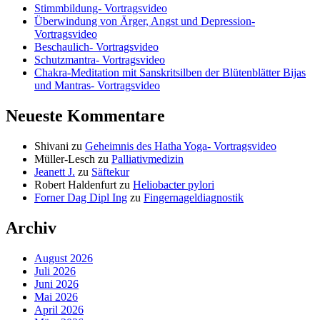
Stimmbildung- Vortragsvideo
Überwindung von Ärger, Angst und Depression-
Vortragsvideo
Beschaulich- Vortragsvideo
Schutzmantra- Vortragsvideo
Chakra-Meditation mit Sanskritsilben der Blütenblätter Bijas
und Mantras- Vortragsvideo
Neueste Kommentare
Shivani
zu
Geheimnis des Hatha Yoga- Vortragsvideo
Müller-Lesch
zu
Palliativmedizin
Jeanett J.
zu
Säftekur
Robert Haldenfurt
zu
Heliobacter pylori
Forner Dag Dipl Ing
zu
Fingernageldiagnostik
Archiv
August 2026
Juli 2026
Juni 2026
Mai 2026
April 2026