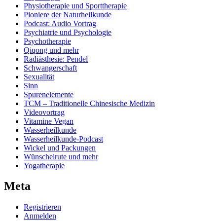
Physiotherapie und Sporttherapie
Pioniere der Naturheilkunde
Podcast: Audio Vortrag
Psychiatrie und Psychologie
Psychotherapie
Qiqong und mehr
Radiästhesie: Pendel
Schwangerschaft
Sexualität
Sinn
Spurenelemente
TCM – Traditionelle Chinesische Medizin
Videovortrag
Vitamine Vegan
Wasserheilkunde
Wasserheilkunde-Podcast
Wickel und Packungen
Wünschelrute und mehr
Yogatherapie
Meta
Registrieren
Anmelden