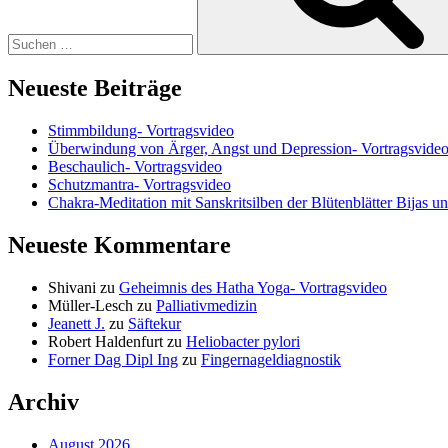
Neueste Beiträge
Stimmbildung- Vortragsvideo
Überwindung von Ärger, Angst und Depression- Vortragsvide
Beschaulich- Vortragsvideo
Schutzmantra- Vortragsvideo
Chakra-Meditation mit Sanskritsilben der Blütenblätter Bijas u
Neueste Kommentare
Shivani
zu
Geheimnis des Hatha Yoga- Vortragsvideo
Müller-Lesch
zu
Palliativmedizin
Jeanett J.
zu
Säftekur
Robert Haldenfurt
zu
Heliobacter pylori
Forner Dag Dipl Ing
zu
Fingernageldiagnostik
Archiv
August 2026