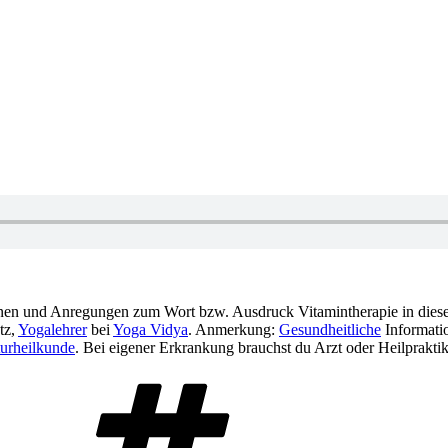
onen und Anregungen zum Wort bzw. Ausdruck Vitamintherapie in dies
tz,
Yogalehrer
bei
Yoga Vidya
. Anmerkung:
Gesundheitliche
Informatio
urheilkunde
. Bei eigener Erkrankung brauchst du Arzt oder Heilpraktik
Schlagwörter