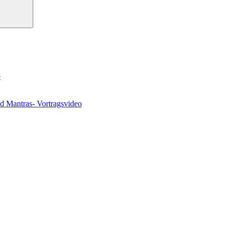
o
nd Mantras- Vortragsvideo