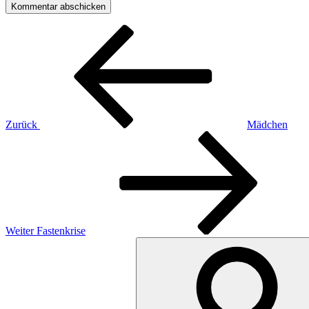
Beitragsnavigation
Vorheriger
Beitrag
Zurück
Mädchen
Nächster
Beitrag
Weiter
Fastenkrise
Suchen
nach: