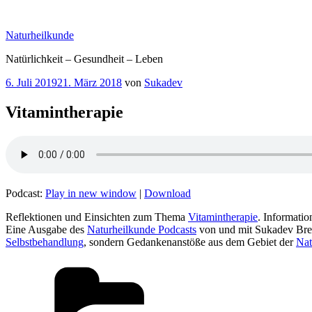
Zum
Inhalt
Naturheilkunde
springen
Natürlichkeit – Gesundheit – Leben
Veröffentlicht
6. Juli 2019
21. März 2018
von
Sukadev
am
Vitamintherapie
Podcast:
Play in new window
|
Download
Reflektionen und Einsichten zum Thema
Vitamintherapie
. Informati
Eine Ausgabe des
Naturheilkunde Podcasts
von und mit Sukadev Bre
Selbstbehandlung
, sondern Gedankenanstöße aus dem Gebiet der
Nat
Kategorien