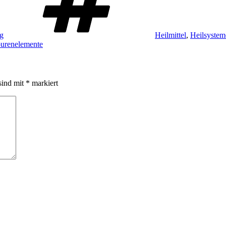
ag
Heilmittel
,
Heilsystem
purenelemente
sind mit
*
markiert