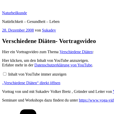
Zum
Inhalt
Naturheilkunde
springen
Natürlichkeit – Gesundheit – Leben
Veröffentlicht
28. Dezember 2008
von
Sukadev
am
Verschiedene Diäten- Vortragsvideo
Hier ein Vortragsvideo zum Thema
Verschiedene Diäten
:
„Verschiedene
Hier klicken, um den Inhalt von YouTube anzuzeigen.
Diäten“
Erfahre mehr in der
Datenschutzerklärung von YouTube
.
von
YouTube
Inhalt von YouTube immer anzeigen
anzeigen
„Verschiedene Diäten“ direkt öffnen
Vortrag von und mit Sukadev Volker Bretz , Gründer und Leiter von
Seminare und Workshops dazu findest du unter
https://www.yoga-vidy
Kategorien