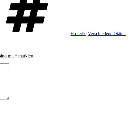
Esoterik
,
Verschiedene Diäten
sind mit
*
markiert