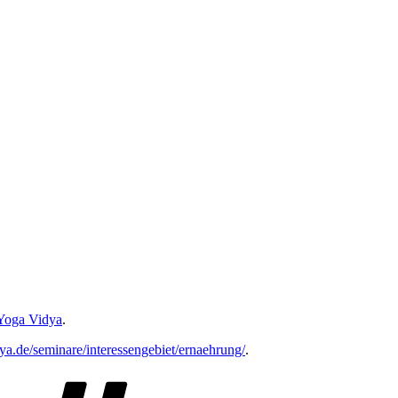
Yoga Vidya
.
a.de/seminare/interessengebiet/ernaehrung/
.
Schlagwörter