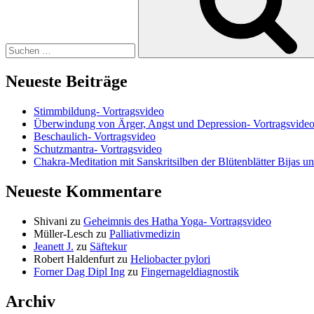
Neueste Beiträge
Stimmbildung- Vortragsvideo
Überwindung von Ärger, Angst und Depression- Vortragsvide
Beschaulich- Vortragsvideo
Schutzmantra- Vortragsvideo
Chakra-Meditation mit Sanskritsilben der Blütenblätter Bijas u
Neueste Kommentare
Shivani
zu
Geheimnis des Hatha Yoga- Vortragsvideo
Müller-Lesch
zu
Palliativmedizin
Jeanett J.
zu
Säftekur
Robert Haldenfurt
zu
Heliobacter pylori
Forner Dag Dipl Ing
zu
Fingernageldiagnostik
Archiv