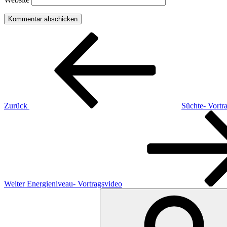
Beitragsnavigation
Vorheriger
Beitrag
Zurück
Süchte- Vortr
Nächster
Beitrag
Weiter
Energieniveau- Vortragsvideo
Suchen
nach: