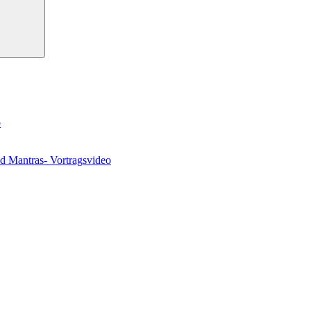
o
nd Mantras- Vortragsvideo