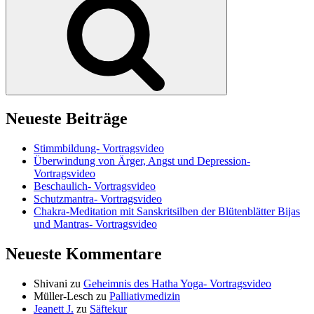
Neueste Beiträge
Stimmbildung- Vortragsvideo
Überwindung von Ärger, Angst und Depression-
Vortragsvideo
Beschaulich- Vortragsvideo
Schutzmantra- Vortragsvideo
Chakra-Meditation mit Sanskritsilben der Blütenblätter Bijas
und Mantras- Vortragsvideo
Neueste Kommentare
Shivani
zu
Geheimnis des Hatha Yoga- Vortragsvideo
Müller-Lesch
zu
Palliativmedizin
Jeanett J.
zu
Säftekur