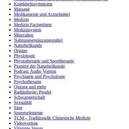
Krankheitssymptome
Massage
Medikamente und Arzneimittel
Medizin
Medizin Fachgebiete
Medizinsystem
Mineralien
Nahrungsergänzungsmittel
Naturheilkunde
Organe
Physiologie
Physiotherapie und Sporttherapie
Pioniere der Naturheilkunde
Podcast: Audio Vortrag
Psychiatrie und Psychologie
Psychotherapie
Qiqong und mehr
Radiästhesie: Pendel
Schwangerschaft
Sexualität
Sinn
Spurenelemente
TCM – Traditionelle Chinesische Medizin
Videovortrag
Vitamine Vegan