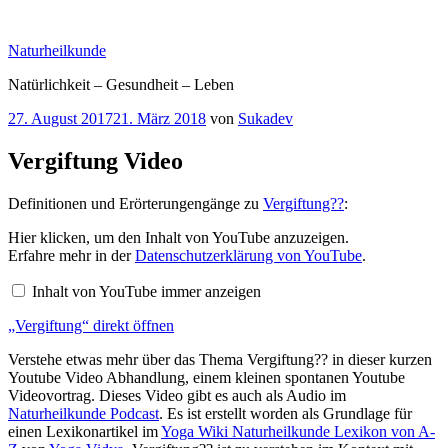
Zum
Inhalt
Naturheilkunde
springen
Natürlichkeit – Gesundheit – Leben
Veröffentlicht
27. August 2017
21. März 2018
von
Sukadev
am
Vergiftung Video
Definitionen und Erörterungengänge zu
Vergiftung??
:
„Vergiftung“
Hier klicken, um den Inhalt von YouTube anzuzeigen.
von
Erfahre mehr in der
Datenschutzerklärung von YouTube
.
YouTube
anzeigen
Inhalt von YouTube immer anzeigen
„Vergiftung“ direkt öffnen
Verstehe etwas mehr über das Thema Vergiftung?? in dieser kurzen
Youtube Video Abhandlung, einem kleinen spontanen Youtube
Videovortrag. Dieses Video gibt es auch als Audio im
Naturheilkunde Podcast
. Es ist erstellt worden als Grundlage für
einen Lexikonartikel im
Yoga Wiki Naturheilkunde Lexikon von A-