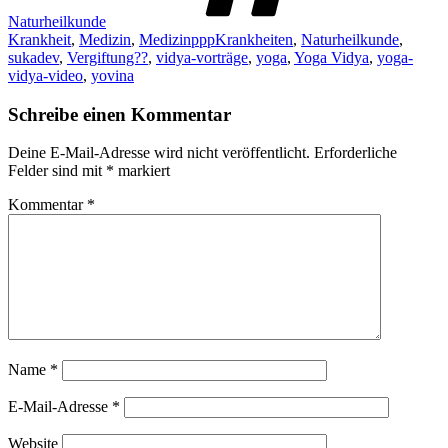
Naturheilkunde
Krankheit
,
Medizin
,
MedizinpppKrankheiten
,
Naturheilkunde
,
sukadev
,
Vergiftung??
,
vidya-vorträge
,
yoga
,
Yoga Vidya
,
yoga-
vidya-video
,
yovina
Schreibe einen Kommentar
Deine E-Mail-Adresse wird nicht veröffentlicht.
Erforderliche
Felder sind mit
*
markiert
Kommentar
*
Name
*
E-Mail-Adresse
*
Website