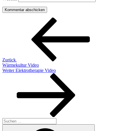
Beitragsnavigation
Vorheriger
Beitrag
Zurück
Wärmekultur Video
Nächster
Weiter
Elektrotherapie Video
Beitrag
Suchen
nach:
Suchen