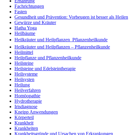
Ernährung
Fachrichtungen
Fasten
Gesundheit und Prävention: Vorbeugen ist besser als Heilen
Gewürze und Kräuter
Hatha Yoga
Heilbäume
Heilkräuter und Heilpflanzen  Pflanzenheilkunde
Heilkräuter und Heilpflanzen – Pflanzenheilkunde
Heilmittel
Heilpflanze und Pflanzenheilkunde
Heilsteine
Heilsteine und Edelsteintherapie
Heilsysteme
Heilsysten
Heilung
Heilverfahren
Homöopathie
Hydrotherapie
Irisdiagnose
Kneipp Anwendungen
Körperteil
Krankheit
Krankheiten
Krankheitsgründe und Ursachen von Erkrankungen