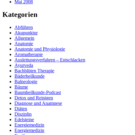
Mai 2008
Kategorien
Abführen
Akupunktur
Allgemein
Anatomie
Anatomie und Physiologie
Aromatherapie
Ausleitungsverfahren – Entschlacken
Ayurveda
Bachblüten Therapie
Bäderheilkunde
Balneologie
Bäume
Baumheilkunde-Podcast
Detox und Reinigen
Diagnose und Anamnese
Diäten
Disziplin
Edelsteine
Energiemedizin
Energiemedizin