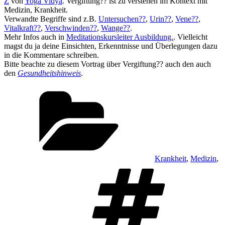
Z
von
Yoga Vidya
. Vergiftung?? ist zu verstehen im Kontext mit
Medizin, Krankheit.
Verwandte Begriffe sind z.B.
Untersuchen??
,
Urin??
,
Vene??
,
Vitalkraft??
,
Verschwinden??
,
Wange??
.
Mehr Infos auch in
Meditationskursleiter Ausbildung.
. Vielleicht
magst du ja deine Einsichten, Erkenntnisse und Überlegungen dazu
in die Kommentare schreiben.
Bitte beachte zu diesem Vortrag über Vergiftung?? auch den auch
den
Gesundheitshinweis
.
Kategorien
Krankheit
,
Medizin
,
Schlag