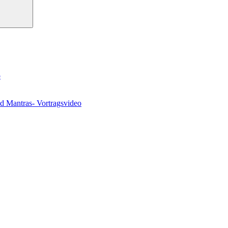
o
nd Mantras- Vortragsvideo