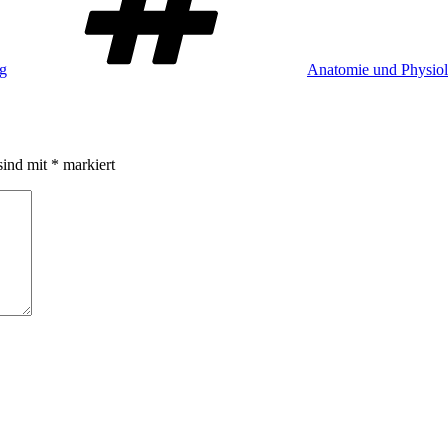
ag
Anatomie und Physiol
sind mit
*
markiert