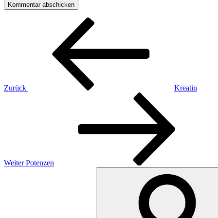
Beitragsnavigation
Vorheriger
Beitrag
Zurück
Kreatin
Nächster
Beitrag
Weiter
Potenzen
Suchen
nach: