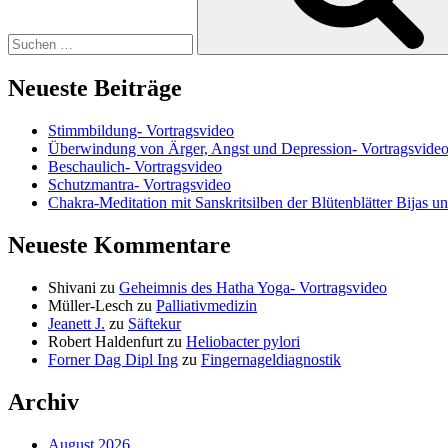
Neueste Beiträge
Stimmbildung- Vortragsvideo
Überwindung von Ärger, Angst und Depression- Vortragsvide
Beschaulich- Vortragsvideo
Schutzmantra- Vortragsvideo
Chakra-Meditation mit Sanskritsilben der Blütenblätter Bijas u
Neueste Kommentare
Shivani
zu
Geheimnis des Hatha Yoga- Vortragsvideo
Müller-Lesch
zu
Palliativmedizin
Jeanett J.
zu
Säftekur
Robert Haldenfurt
zu
Heliobacter pylori
Forner Dag Dipl Ing
zu
Fingernageldiagnostik
Archiv
August 2026