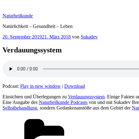
Zum
Inhalt
Naturheilkunde
springen
Natürlichkeit – Gesundheit – Leben
Veröffentlicht
20. September 2019
21. März 2018
von
Sukadev
am
Verdauungssystem
Podcast:
Play in new window
|
Download
Einsichten und Überlegungen zu
Verdauungssystem
. Einige Fakten 
Eine Ausgabe des
Naturheilkunde Podcasts
von und mit Sukadev Bre
Selbstbehandlung
, sondern Gedankenanstöße aus dem Gebiet der
Nat
Kategorien