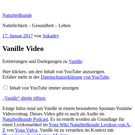
Zum
Inhalt
Naturheilkunde
springen
Natürlichkeit – Gesundheit – Leben
Veröffentlicht
17. Januar 2017
von
Sukadev
am
Vanille Video
Erörterungen und Darlegungen zu
Vanille
:
„Vanille“
Hier klicken, um den Inhalt von YouTube anzuzeigen.
von
Erfahre mehr in der
Datenschutzerklärung von YouTube
.
YouTube
anzeigen
Inhalt von YouTube immer anzeigen
„Vanille“ direkt öffnen
Einige Infos rund um Vanille in einem besonderen Spontan-Youtube
Videovortrag. Dieses Video gibt es auch als Audio im
Naturheilkunde Podcast
. Es ist erstellt worden als Grundlage für
einen Lexikonartikel im
Yoga Wiki Naturheilkunde Lexikon von A-
Z
von
Yoga Vidya
. Vanille ist zu verstehen im Kontext mit