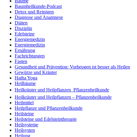
Bäume
Baumheilkunde-Podcast
Detox und Reinigen
Diagnose und Anamnese
Diäten
Disziplin
Edelsteine
Energiemedizin
Energiemedizin
Ernährung
Fachrichtungen
Fasten
Gesundheit und Prävention: Vorbeugen ist besser als Heilen
Gewürze und Kräuter
Hatha Yoga
Heilbäume
Heilkräuter und Heilpflanzen  Pflanzenheilkunde
Heilkräuter und Heilpflanzen – Pflanzenheilkunde
Heilmittel
Heilpflanze und Pflanzenheilkunde
Heilsteine
Heilsteine und Edelsteintherapie
Heilsysteme
Heilsysten
Heilung