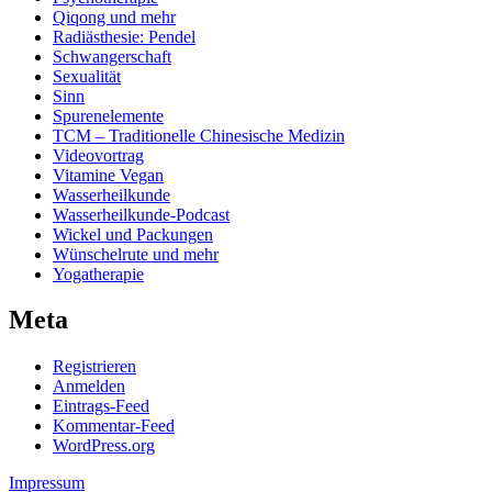
Qiqong und mehr
Radiästhesie: Pendel
Schwangerschaft
Sexualität
Sinn
Spurenelemente
TCM – Traditionelle Chinesische Medizin
Videovortrag
Vitamine Vegan
Wasserheilkunde
Wasserheilkunde-Podcast
Wickel und Packungen
Wünschelrute und mehr
Yogatherapie
Meta
Registrieren
Anmelden
Eintrags-Feed
Kommentar-Feed
WordPress.org
Impressum