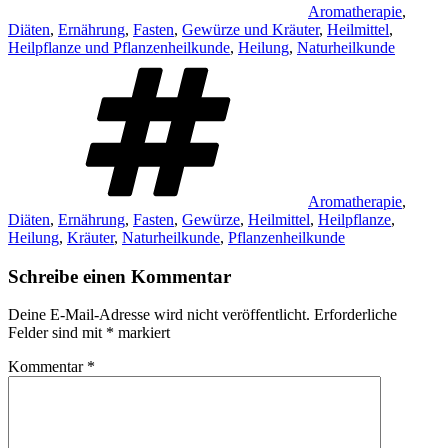
Aromatherapie
,
Diäten
,
Ernährung
,
Fasten
,
Gewürze und Kräuter
,
Heilmittel
,
Heilpflanze und Pflanzenheilkunde
,
Heilung
,
Naturheilkunde
Schlagwörter
Aromatherapie
,
Diäten
,
Ernährung
,
Fasten
,
Gewürze
,
Heilmittel
,
Heilpflanze
,
Heilung
,
Kräuter
,
Naturheilkunde
,
Pflanzenheilkunde
Schreibe einen Kommentar
Deine E-Mail-Adresse wird nicht veröffentlicht.
Erforderliche
Felder sind mit
*
markiert
Kommentar
*