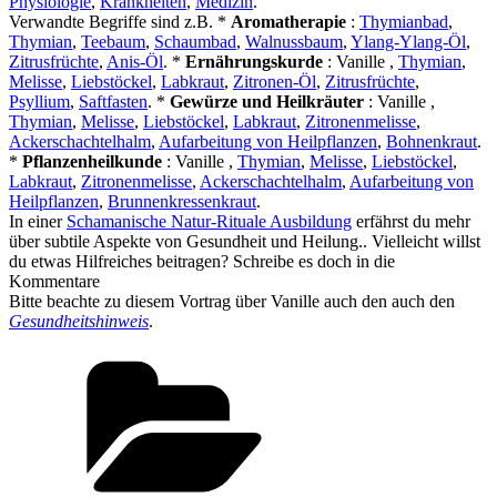
Physiologie
,
Krankheiten
,
Medizin
.
Verwandte Begriffe sind z.B. *
Aromatherapie
:
Thymianbad
,
Thymian
,
Teebaum
,
Schaumbad
,
Walnussbaum
,
Ylang-Ylang-Öl
,
Zitrusfrüchte
,
Anis-Öl
. *
Ernährungskurde
: Vanille ,
Thymian
,
Melisse
,
Liebstöckel
,
Labkraut
,
Zitronen-Öl
,
Zitrusfrüchte
,
Psyllium
,
Saftfasten
. *
Gewürze und Heilkräuter
: Vanille ,
Thymian
,
Melisse
,
Liebstöckel
,
Labkraut
,
Zitronenmelisse
,
Ackerschachtelhalm
,
Aufarbeitung von Heilpflanzen
,
Bohnenkraut
.
*
Pflanzenheilkunde
: Vanille ,
Thymian
,
Melisse
,
Liebstöckel
,
Labkraut
,
Zitronenmelisse
,
Ackerschachtelhalm
,
Aufarbeitung von
Heilpflanzen
,
Brunnenkressenkraut
.
In einer
Schamanische Natur-Rituale Ausbildung
erfährst du mehr
über subtile Aspekte von Gesundheit und Heilung.. Vielleicht willst
du etwas Hilfreiches beitragen? Schreibe es doch in die
Kommentare
Bitte beachte zu diesem Vortrag über Vanille auch den auch den
Gesundheitshinweis
.
Kategorien