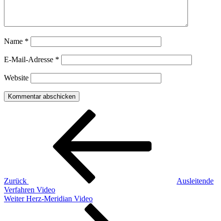
Name
*
E-Mail-Adresse
*
Website
Beitragsnavigation
Vorheriger
Beitrag
Zurück
Ausleitende
Verfahren Video
Nächster
Weiter
Herz-Meridian Video
Beitrag