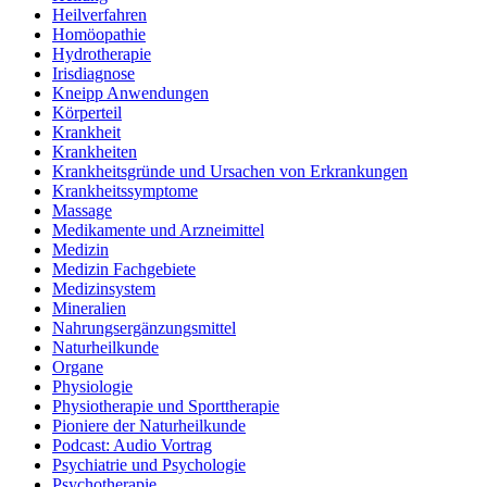
Heilverfahren
Homöopathie
Hydrotherapie
Irisdiagnose
Kneipp Anwendungen
Körperteil
Krankheit
Krankheiten
Krankheitsgründe und Ursachen von Erkrankungen
Krankheitssymptome
Massage
Medikamente und Arzneimittel
Medizin
Medizin Fachgebiete
Medizinsystem
Mineralien
Nahrungsergänzungsmittel
Naturheilkunde
Organe
Physiologie
Physiotherapie und Sporttherapie
Pioniere der Naturheilkunde
Podcast: Audio Vortrag
Psychiatrie und Psychologie
Psychotherapie