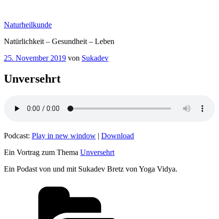
Zum
Inhalt
Naturheilkunde
springen
Natürlichkeit – Gesundheit – Leben
Veröffentlicht
25. November 2019
von
Sukadev
am
Unversehrt
Podcast:
Play in new window
|
Download
Ein Vortrag zum Thema
Unversehrt
Ein Podast von und mit Sukadev Bretz von Yoga Vidya.
Kategorien