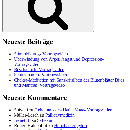
Neueste Beiträge
Stimmbildung- Vortragsvideo
Überwindung von Ärger, Angst und Depression-
Vortragsvideo
Beschaulich- Vortragsvideo
Schutzmantra- Vortragsvideo
Chakra-Meditation mit Sanskritsilben der Blütenblätter Bijas
und Mantras- Vortragsvideo
Neueste Kommentare
Shivani
zu
Geheimnis des Hatha Yoga- Vortragsvideo
Müller-Lesch
zu
Palliativmedizin
Jeanett J.
zu
Säftekur
Robert Haldenfurt
zu
Heliobacter pylori