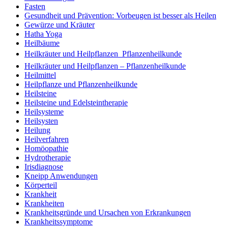
Fasten
Gesundheit und Prävention: Vorbeugen ist besser als Heilen
Gewürze und Kräuter
Hatha Yoga
Heilbäume
Heilkräuter und Heilpflanzen  Pflanzenheilkunde
Heilkräuter und Heilpflanzen – Pflanzenheilkunde
Heilmittel
Heilpflanze und Pflanzenheilkunde
Heilsteine
Heilsteine und Edelsteintherapie
Heilsysteme
Heilsysten
Heilung
Heilverfahren
Homöopathie
Hydrotherapie
Irisdiagnose
Kneipp Anwendungen
Körperteil
Krankheit
Krankheiten
Krankheitsgründe und Ursachen von Erkrankungen
Krankheitssymptome