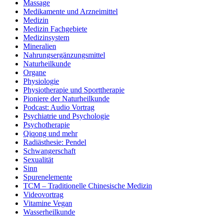
Massage
Medikamente und Arzneimittel
Medizin
Medizin Fachgebiete
Medizinsystem
Mineralien
Nahrungsergänzungsmittel
Naturheilkunde
Organe
Physiologie
Physiotherapie und Sporttherapie
Pioniere der Naturheilkunde
Podcast: Audio Vortrag
Psychiatrie und Psychologie
Psychotherapie
Qiqong und mehr
Radiästhesie: Pendel
Schwangerschaft
Sexualität
Sinn
Spurenelemente
TCM – Traditionelle Chinesische Medizin
Videovortrag
Vitamine Vegan
Wasserheilkunde