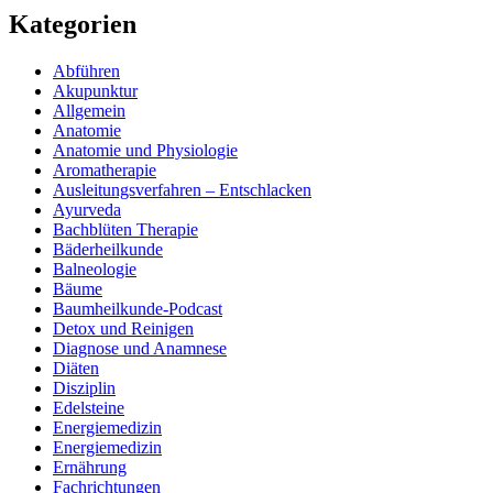
Kategorien
Abführen
Akupunktur
Allgemein
Anatomie
Anatomie und Physiologie
Aromatherapie
Ausleitungsverfahren – Entschlacken
Ayurveda
Bachblüten Therapie
Bäderheilkunde
Balneologie
Bäume
Baumheilkunde-Podcast
Detox und Reinigen
Diagnose und Anamnese
Diäten
Disziplin
Edelsteine
Energiemedizin
Energiemedizin
Ernährung
Fachrichtungen