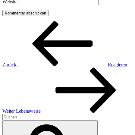
Website
Beitragsnavigation
Vorheriger
Beitrag
Zurück
Reagieren
Nächster
Beitrag
Weiter
Lebensweise
Suchen
nach:
Suchen