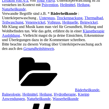
Lexikon von A-Z
von
Yoga Vidya
. Unterkörperwaschung ist zu
verstehen im Kontext mit
Prävention
,
Heilmittel
,
Heilung
,
Naturheilkunde
.
Verwandte Begriffe sind z.B. *
Bäderheilkunde
:
Unterkörperwaschung ,
Unterguss
,
Trockenpackung
,
Thermalbad
,
Teilwaschung
,
Venenwickel
,
Vollguss
,
Heilquelle
,
Beinwickel
.
Mit Klang und Musik kann man viel für Gesundheit, Heilung und
Wohlbefinden tun. Wie das geht, erfährst du in einer
Klangtherapie
Ausbildung
.. Vielleicht magst du ja deine Einsichten, Erkenntnisse
und Überlegungen dazu in die Kommentare schreiben.
Bitte beachte zu diesem Vortrag über Unterkörperwaschung auch
den auch den
Gesundheitshinweis
.
Kategorien
Bäderheilkunde
,
Balneologie
,
Heilmittel
,
Heilung
,
Hydrotherapie
,
Kneipp
Anwendungen
,
Naturheilkunde
,
Wasserheilkunde
Schlagwörter