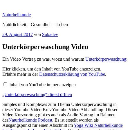
Zum
Inhalt
Naturheilkunde
springen
Natürlichkeit – Gesundheit – Leben
Veröffentlicht
29. August 2017
von
Sukadev
am
Unterkörperwaschung Video
Ein Video Vortrag zu was, wozu und warum
Unterkörperwaschung
:
„Unterkörperwaschung“
Hier klicken, um den Inhalt von YouTube anzuzeigen.
von
Erfahre mehr in der
Datenschutzerklärung von YouTube
.
YouTube
anzeigen
Inhalt von YouTube immer anzeigen
„Unterkörperwaschung“ direkt öffnen
Simples und Komplexes zum Thema Unterkörperwaschung in
dieser Youtube Video KurzYoutube Video Abhandlung. Dieser
Video Kurzvortrag gibt es auch als Audio Vortrag im Rahmen
des
Naturheilkunde Podcast
. Es ist erstellt worden als
Ausgangspunkt für einen Abschnitt im
Yoga Wiki Naturheilkunde