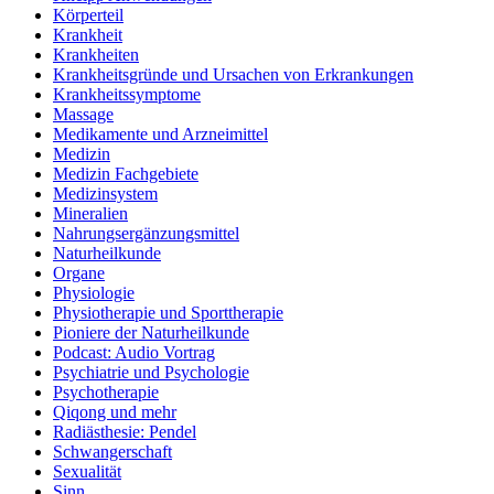
Körperteil
Krankheit
Krankheiten
Krankheitsgründe und Ursachen von Erkrankungen
Krankheitssymptome
Massage
Medikamente und Arzneimittel
Medizin
Medizin Fachgebiete
Medizinsystem
Mineralien
Nahrungsergänzungsmittel
Naturheilkunde
Organe
Physiologie
Physiotherapie und Sporttherapie
Pioniere der Naturheilkunde
Podcast: Audio Vortrag
Psychiatrie und Psychologie
Psychotherapie
Qiqong und mehr
Radiästhesie: Pendel
Schwangerschaft
Sexualität
Sinn