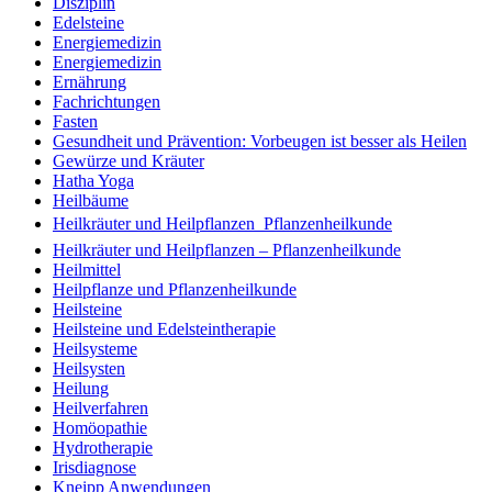
Disziplin
Edelsteine
Energiemedizin
Energiemedizin
Ernährung
Fachrichtungen
Fasten
Gesundheit und Prävention: Vorbeugen ist besser als Heilen
Gewürze und Kräuter
Hatha Yoga
Heilbäume
Heilkräuter und Heilpflanzen  Pflanzenheilkunde
Heilkräuter und Heilpflanzen – Pflanzenheilkunde
Heilmittel
Heilpflanze und Pflanzenheilkunde
Heilsteine
Heilsteine und Edelsteintherapie
Heilsysteme
Heilsysten
Heilung
Heilverfahren
Homöopathie
Hydrotherapie
Irisdiagnose
Kneipp Anwendungen