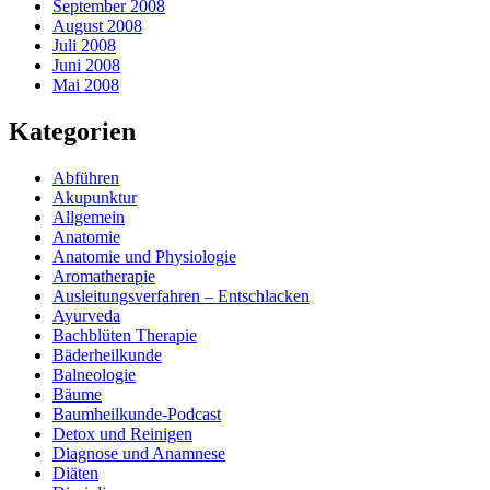
September 2008
August 2008
Juli 2008
Juni 2008
Mai 2008
Kategorien
Abführen
Akupunktur
Allgemein
Anatomie
Anatomie und Physiologie
Aromatherapie
Ausleitungsverfahren – Entschlacken
Ayurveda
Bachblüten Therapie
Bäderheilkunde
Balneologie
Bäume
Baumheilkunde-Podcast
Detox und Reinigen
Diagnose und Anamnese
Diäten