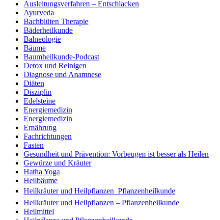
Ausleitungsverfahren – Entschlacken
Ayurveda
Bachblüten Therapie
Bäderheilkunde
Balneologie
Bäume
Baumheilkunde-Podcast
Detox und Reinigen
Diagnose und Anamnese
Diäten
Disziplin
Edelsteine
Energiemedizin
Energiemedizin
Ernährung
Fachrichtungen
Fasten
Gesundheit und Prävention: Vorbeugen ist besser als Heilen
Gewürze und Kräuter
Hatha Yoga
Heilbäume
Heilkräuter und Heilpflanzen  Pflanzenheilkunde
Heilkräuter und Heilpflanzen – Pflanzenheilkunde
Heilmittel