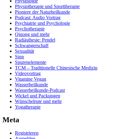
Physiologie
Physiotherapie und Sporttherapie
Pioniere der Naturheilkunde
Podcast: Audio Vortrag
Psychiatrie und Psychologie
Psychotherapie
Qiqong und mehr
Radiästhesie: Pendel
Schwangerschaft
Sexualität
Sinn
Spurenelemente
TCM – Traditionelle Chinesische Medizin
Videovortrag
Vitamine Vegan
Wasserheilkunde
Wasserheilkunde-Podcast
Wickel und Packungen
Wünschelrute und mehr
Yogatherapie
Meta
Registrieren
Anmelden