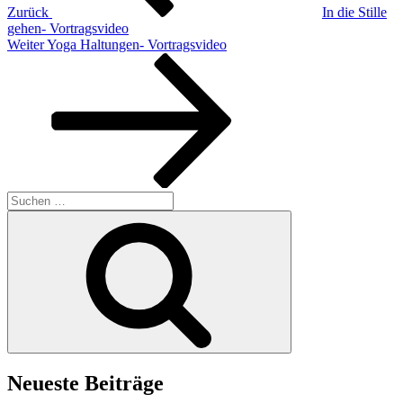
Zurück
In die Stille
gehen- Vortragsvideo
Nächster
Weiter
Yoga Haltungen- Vortragsvideo
Beitrag
Suchen
nach:
Suchen
Neueste Beiträge