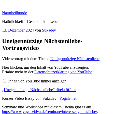
Zum
Inhalt
Naturheilkunde
springen
Natürlichkeit – Gesundheit – Leben
Veröffentlicht
13. Dezember 2024
von
Sukadev
am
Uneigennützige Nächstenliebe-
Vortragsvideo
Videovortrag mit dem Thema
Uneigennützige Nächstenliebe
:
„Uneigennützige
Hier klicken, um den Inhalt von YouTube anzuzeigen.
Nächstenliebe“
Erfahre mehr in der
Datenschutzerklärung von YouTube
.
von
YouTube
Inhalt von YouTube immer anzeigen
anzeigen
„Uneigennützige Nächstenliebe“ direkt öffnen
Kurzer Video Essay von Sukadev ,
Yogalehrer
.
Seminare und Workshops mit diesem Thema gibt es auf
https://www.yoga-vidya.de/seminare/interessengebiet/liebe/
.