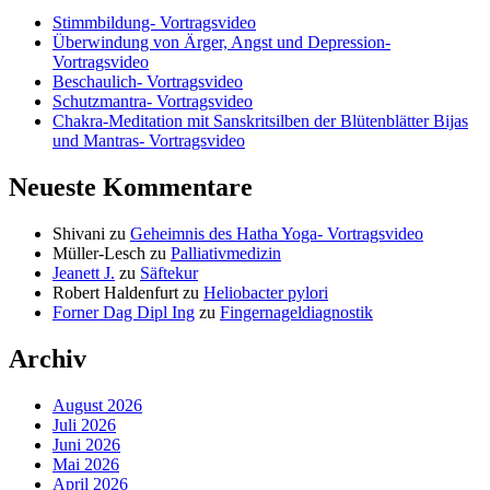
Stimmbildung- Vortragsvideo
Überwindung von Ärger, Angst und Depression-
Vortragsvideo
Beschaulich- Vortragsvideo
Schutzmantra- Vortragsvideo
Chakra-Meditation mit Sanskritsilben der Blütenblätter Bijas
und Mantras- Vortragsvideo
Neueste Kommentare
Shivani
zu
Geheimnis des Hatha Yoga- Vortragsvideo
Müller-Lesch
zu
Palliativmedizin
Jeanett J.
zu
Säftekur
Robert Haldenfurt
zu
Heliobacter pylori
Forner Dag Dipl Ing
zu
Fingernageldiagnostik
Archiv
August 2026
Juli 2026
Juni 2026
Mai 2026
April 2026