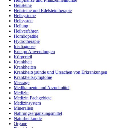
Heilpflanze und Pflanzenheilkunde
Heilsteine
Heilsteine und Edelsteintherapie
Heilsysteme
Heilsysten
Heilung
Heilverfahren
Homöopathie
Hydrotherapie
Irisdiagnose
Kneipp Anwendungen
Körperteil
Krankheit
Krankheiten
Krankheitsgründe und Ursachen von Erkrankungen
Krankheitssymptome
Massage
Medikamente und Arzneimittel
Medizin
Medizin Fachgebiete
Medizinsystem
Mineralien
Nahrungsergänzungsmittel
Naturheilkunde
Organe