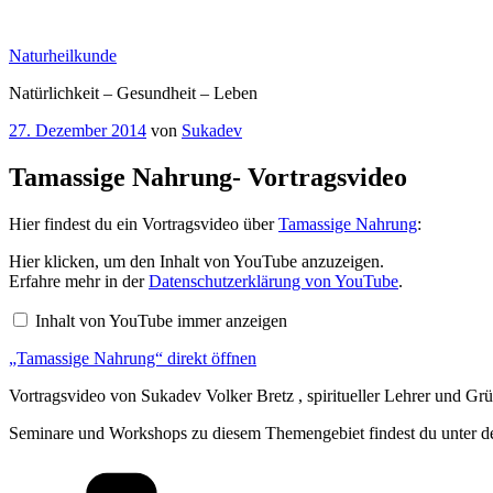
Zum
Inhalt
Naturheilkunde
springen
Natürlichkeit – Gesundheit – Leben
Veröffentlicht
27. Dezember 2014
von
Sukadev
am
Tamassige Nahrung- Vortragsvideo
Hier findest du ein Vortragsvideo über
Tamassige Nahrung
:
„Tamassige
Hier klicken, um den Inhalt von YouTube anzuzeigen.
Nahrung“
Erfahre mehr in der
Datenschutzerklärung von YouTube
.
von
YouTube
Inhalt von YouTube immer anzeigen
anzeigen
„Tamassige Nahrung“ direkt öffnen
Vortragsvideo von Sukadev Volker Bretz , spiritueller Lehrer und Gr
Seminare und Workshops zu diesem Themengebiet findest du unter d
Kategorien