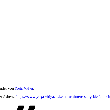
ünder von
Yoga Vidya
.
er Adresse
https://www.yoga-vidya.de/seminare/interessengebiet/ernae
Schlagwörter