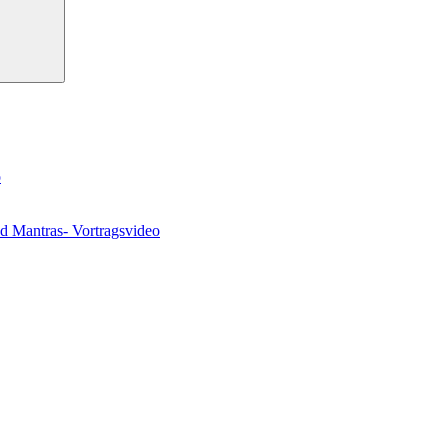
o
nd Mantras- Vortragsvideo