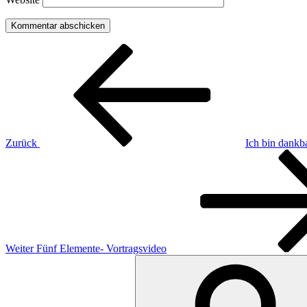
Beitragsnavigation
Vorheriger
Beitrag
Zurück
Ich bin dankb
Nächster
Beitrag
Weiter
Fünf Elemente- Vortragsvideo
Suchen
nach: