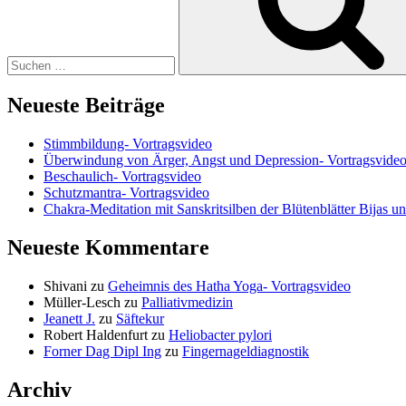
Neueste Beiträge
Stimmbildung- Vortragsvideo
Überwindung von Ärger, Angst und Depression- Vortragsvide
Beschaulich- Vortragsvideo
Schutzmantra- Vortragsvideo
Chakra-Meditation mit Sanskritsilben der Blütenblätter Bijas u
Neueste Kommentare
Shivani
zu
Geheimnis des Hatha Yoga- Vortragsvideo
Müller-Lesch
zu
Palliativmedizin
Jeanett J.
zu
Säftekur
Robert Haldenfurt
zu
Heliobacter pylori
Forner Dag Dipl Ing
zu
Fingernageldiagnostik
Archiv